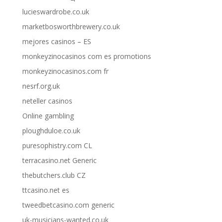
lucieswardrobe.co.uk
marketbosworthbrewery.co.uk
mejores casinos – ES
monkeyzinocasinos com es promotions
monkeyzinocasinos.com fr
nesrf.org.uk
neteller casinos
Online gambling
ploughduloe.co.uk
puresophistry.com CL
terracasino.net Generic
thebutchers.club CZ
ttcasino.net es
tweedbetcasino.com generic
uk-musicians-wanted.co.uk