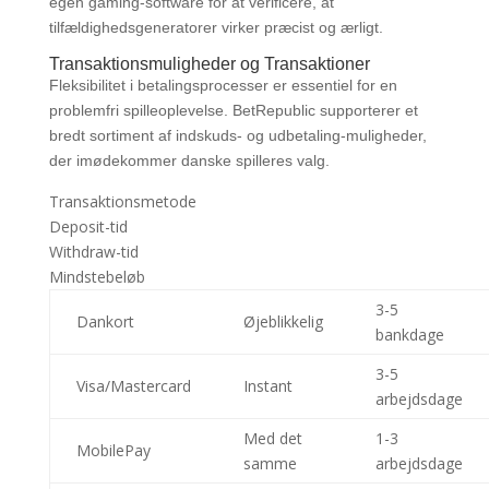
egen gaming-software for at verificere, at
tilfældighedsgeneratorer virker præcist og ærligt.
Transaktionsmuligheder og Transaktioner
Fleksibilitet i betalingsprocesser er essentiel for en
problemfri spilleoplevelse. BetRepublic supporterer et
bredt sortiment af indskuds- og udbetaling-muligheder,
der imødekommer danske spilleres valg.
Transaktionsmetode
Deposit-tid
Withdraw-tid
Mindstebeløb
3-5
Dankort
Øjeblikkelig
bankdage
3-5
Visa/Mastercard
Instant
arbejdsdage
Med det
1-3
MobilePay
samme
arbejdsdage