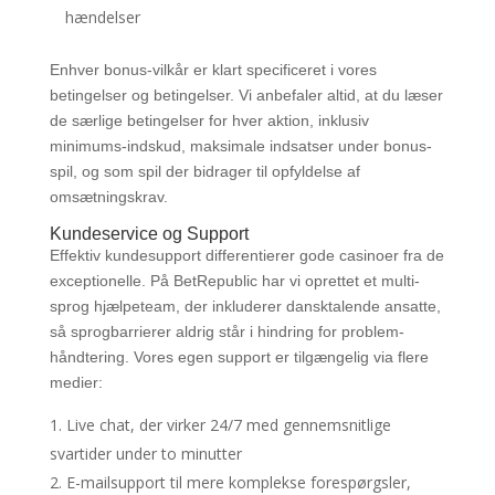
hændelser
Enhver bonus-vilkår er klart specificeret i vores
betingelser og betingelser. Vi anbefaler altid, at du læser
de særlige betingelser for hver aktion, inklusiv
minimums-indskud, maksimale indsatser under bonus-
spil, og som spil der bidrager til opfyldelse af
omsætningskrav.
Kundeservice og Support
Effektiv kundesupport differentierer gode casinoer fra de
exceptionelle. På BetRepublic har vi oprettet et multi-
sprog hjælpeteam, der inkluderer dansktalende ansatte,
så sprogbarrierer aldrig står i hindring for problem-
håndtering. Vores egen support er tilgængelig via flere
medier:
Live chat, der virker 24/7 med gennemsnitlige
svartider under to minutter
E-mailsupport til mere komplekse forespørgsler,