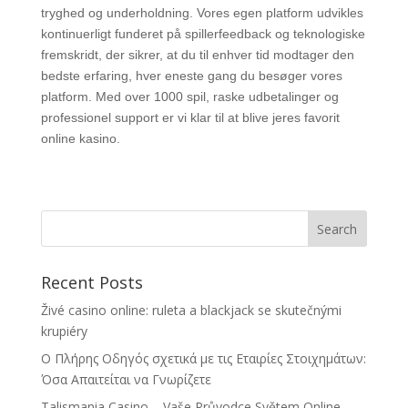
tryghed og underholdning. Vores egen platform udvikles
kontinuerligt funderet på spillerfeedback og teknologiske
fremskridt, der sikrer, at du til enhver tid modtager den
bedste erfaring, hver eneste gang du besøger vores
platform. Med over 1000 spil, raske udbetalinger og
professionel support er vi klar til at blive jeres favorit
online kasino.
Recent Posts
Živé casino online: ruleta a blackjack se skutečnými
krupiéry
Ο Πλήρης Οδηγός σχετικά με τις Εταιρίες Στοιχημάτων:
Όσα Απαιτείται να Γνωρίζετε
Talismania Casino – Vaše Průvodce Světem Online