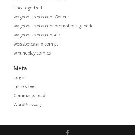
Uncategorized
wageoncasinos.com Generic
wageoncasinos.com promotions generic
wageoncasinos.com-de
weissbetcasino.com pt
wintinoplay.com-cs
Meta
Log in
Entries feed
Comments feed
WordPress.org