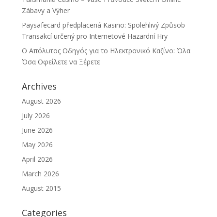
Zábavy a Výher
Paysafecard předplacená Kasino: Spolehlivý Způsob
Transakcí určený pro Internetové Hazardní Hry
Ο Απόλυτος Οδηγός για το Ηλεκτρονικό Καζίνο: Όλα
Όσα Οφείλετε να Ξέρετε
Archives
August 2026
July 2026
June 2026
May 2026
April 2026
March 2026
August 2015
Categories