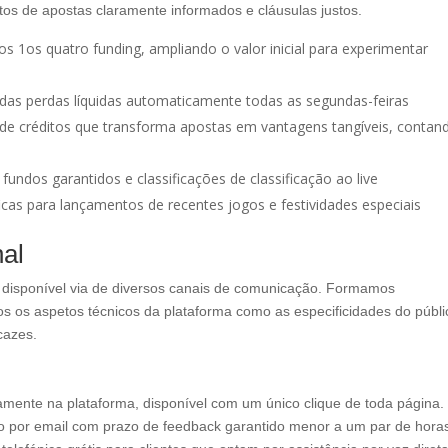
tos de apostas claramente informados e cláusulas justos.
os 1os quatro funding, ampliando o valor inicial para experimentar
as perdas líquidas automaticamente todas as segundas-feiras
e créditos que transforma apostas em vantagens tangíveis, contan
ndos garantidos e classificações de classificação ao live
as para lançamentos de recentes jogos e festividades especiais
nal
 disponível via de diversos canais de comunicação. Formamos
 os aspetos técnicos da plataforma como as especificidades do públi
cazes.
mente na plataforma, disponível com um único clique de toda página.
 por email com prazo de feedback garantido menor a um par de hora