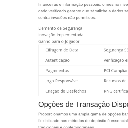
financeiras e informação pessoais, o mesmo nível 
dado verificado garante que sämtliche a dados
contra invasões não permitidos.
Elemento de Segurança
Inovação Implementada
Ganho para o Jogador
Cifragem de Data
Segurança SS
Autenticação
Verificação 
Pagamentos
PCI Complia
Jogo Responsável
Recursos de
Criação de Desfechos
RNG certific
Opções de Transação Disp
Proporcionamos uma ampla gama de opções banc
flexibilidade nos métodos de depósito é essencia
tradicionais e contemporâneas.