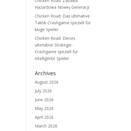
Chicken Road: Zabawa
Hazardowa Nowej Generacji
Chicken Road: Das ultimative
Taktik-Crashgame speziell für
kluge Spieler
Chicken Road: Dieses
ultimative Strategie-
Crashgame speziell für
intelligente Spieler
Archives
August 2026
July 2026
June 2026
May 2026
April 2026
March 2026