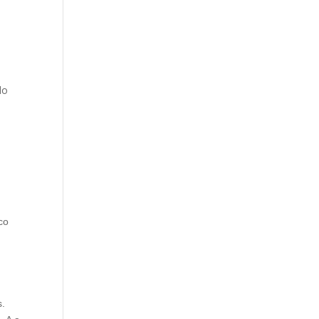
do
co
s.