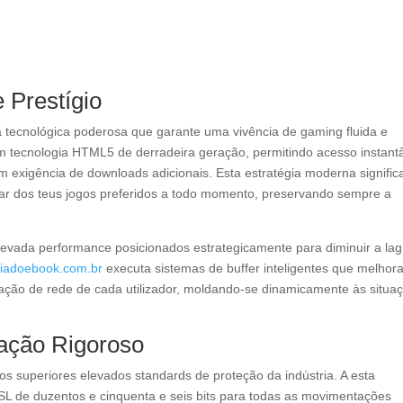
 Prestígio
tecnológica poderosa que garante uma vivência de gaming fluida e
com tecnologia HTML5 de derradeira geração, permitindo acesso instan
m exigência de downloads adicionais. Esta estratégia moderna signific
r dos teus jogos preferidos a todo momento, preservando sempre a
elevada performance posicionados estrategicamente para diminuir a lag
ciadoebook.com.br
executa sistemas de buffer inteligentes que melho
ção de rede de cada utilizador, moldando-se dinamicamente às situa
ação Rigoroso
s superiores elevados standards de proteção da indústria. A esta
L de duzentos e cinquenta e seis bits para todas as movimentações