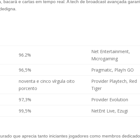
a, bacará e cartas em tempo real. A tech de broadcast avançada garan
idedigna.
Net Entertainment,
96.2%
Microgaming
96,5%
Pragmatic, Play’n GO
noventa e cinco vírgula oito
Provider Playtech, Red
porcento
Tiger
97,3%
Provider Evolution
99,5%
NetEnt Live, Ezugi
urado que aprecia tanto iniciantes jogadores como membros dedicado