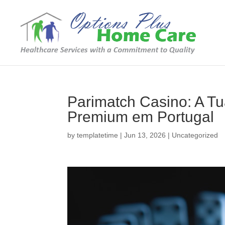
Parimatch Casino: A Tu
Premium em Portugal
by
templatetime
|
Jun 13, 2026
|
Uncategorized