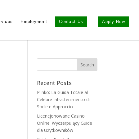
rvices
Employment
Contact Us
Apply Now
Recent Posts
Plinko: La Guida Totale al
Celebre Intrattenimento di
Sorte e Approccio
Licencjonowane Casino
Online: Wyczerpujący Guide
dla Użytkowników