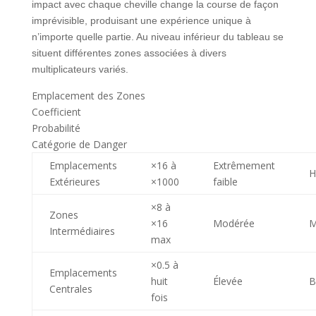
impact avec chaque cheville change la course de façon
imprévisible, produisant une expérience unique à
n’importe quelle partie. Au niveau inférieur du tableau se
situent différentes zones associées à divers
multiplicateurs variés.
Emplacement des Zones
Coefficient
Probabilité
Catégorie de Danger
Emplacements
×16 à
Extrêmement
H
Extérieures
×1000
faible
×8 à
Zones
×16
Modérée
M
Intermédiaires
max
×0.5 à
Emplacements
huit
Élevée
B
Centrales
fois