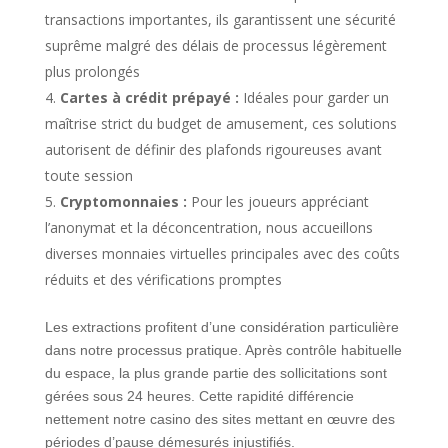
transactions importantes, ils garantissent une sécurité
suprême malgré des délais de processus légèrement
plus prolongés
Cartes à crédit prépayé :
Idéales pour garder un
maîtrise strict du budget de amusement, ces solutions
autorisent de définir des plafonds rigoureuses avant
toute session
Cryptomonnaies :
Pour les joueurs appréciant
l’anonymat et la déconcentration, nous accueillons
diverses monnaies virtuelles principales avec des coûts
réduits et des vérifications promptes
Les extractions profitent d’une considération particulière
dans notre processus pratique. Après contrôle habituelle
du espace, la plus grande partie des sollicitations sont
gérées sous 24 heures. Cette rapidité différencie
nettement notre casino des sites mettant en œuvre des
périodes d’pause démesurés injustifiés.