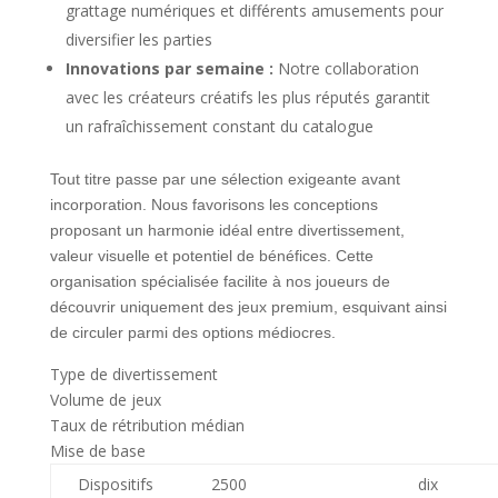
grattage numériques et différents amusements pour
diversifier les parties
Innovations par semaine :
Notre collaboration
avec les créateurs créatifs les plus réputés garantit
un rafraîchissement constant du catalogue
Tout titre passe par une sélection exigeante avant
incorporation. Nous favorisons les conceptions
proposant un harmonie idéal entre divertissement,
valeur visuelle et potentiel de bénéfices. Cette
organisation spécialisée facilite à nos joueurs de
découvrir uniquement des jeux premium, esquivant ainsi
de circuler parmi des options médiocres.
Type de divertissement
Volume de jeux
Taux de rétribution médian
Mise de base
Dispositifs
2500
dix