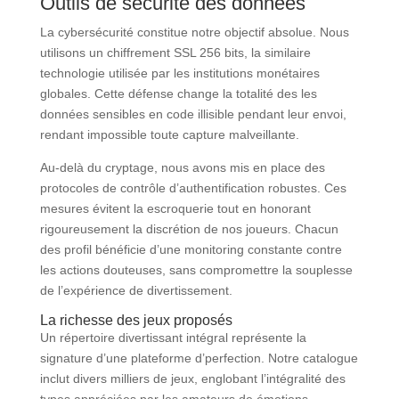
Outils de sécurité des données
La cybersécurité constitue notre objectif absolue. Nous
utilisons un chiffrement SSL 256 bits, la similaire
technologie utilisée par les institutions monétaires
globales. Cette défense change la totalité des les
données sensibles en code illisible pendant leur envoi,
rendant impossible toute capture malveillante.
Au-delà du cryptage, nous avons mis en place des
protocoles de contrôle d’authentification robustes. Ces
mesures évitent la escroquerie tout en honorant
rigoureusement la discrétion de nos joueurs. Chacun
des profil bénéficie d’une monitoring constante contre
les actions douteuses, sans compromettre la souplesse
de l’expérience de divertissement.
La richesse des jeux proposés
Un répertoire divertissant intégral représente la
signature d’une plateforme d’perfection. Notre catalogue
inclut divers milliers de jeux, englobant l’intégralité des