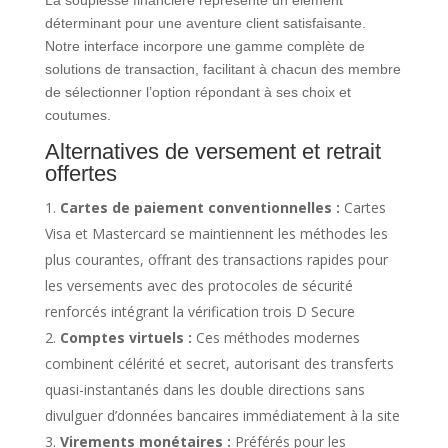
La souplesse financière représente un élément
déterminant pour une aventure client satisfaisante.
Notre interface incorpore une gamme complète de
solutions de transaction, facilitant à chacun des membre
de sélectionner l’option répondant à ses choix et
coutumes.
Alternatives de versement et retrait
offertes
Cartes de paiement conventionnelles :
Cartes
Visa et Mastercard se maintiennent les méthodes les
plus courantes, offrant des transactions rapides pour
les versements avec des protocoles de sécurité
renforcés intégrant la vérification trois D Secure
Comptes virtuels :
Ces méthodes modernes
combinent célérité et secret, autorisant des transferts
quasi-instantanés dans les double directions sans
divulguer d’données bancaires immédiatement à la site
Virements monétaires :
Préférés pour les