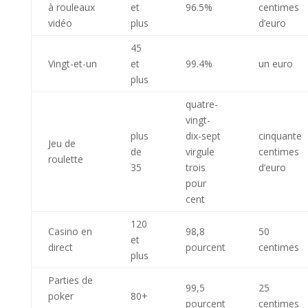
à rouleaux
et
96.5%
centimes
vidéo
plus
d’euro
45
Vingt-et-un
et
99.4%
un euro
plus
quatre-
vingt-
plus
dix-sept
cinquante
Jeu de
de
virgule
centimes
roulette
35
trois
d’euro
pour
cent
120
Casino en
98,8
50
et
direct
pourcent
centimes
plus
Parties de
99,5
25
poker
80+
pourcent
centimes