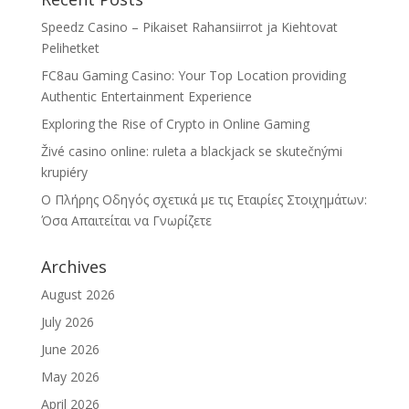
Speedz Casino – Pikaiset Rahansiirrot ja Kiehtovat
Pelihetket
FC8au Gaming Casino: Your Top Location providing
Authentic Entertainment Experience
Exploring the Rise of Crypto in Online Gaming
Živé casino online: ruleta a blackjack se skutečnými
krupiéry
Ο Πλήρης Οδηγός σχετικά με τις Εταιρίες Στοιχημάτων:
Όσα Απαιτείται να Γνωρίζετε
Archives
August 2026
July 2026
June 2026
May 2026
April 2026