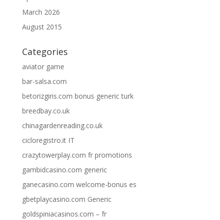
March 2026
August 2015
Categories
aviator game
bar-salsa.com
betorizgiris.com bonus generic turk
breedbay.co.uk
chinagardenreading.co.uk
cicloregistro.it IT
crazytowerplay.com fr promotions
gambidcasino.com generic
ganecasino.com welcome-bonus es
gbetplaycasino.com Generic
goldspiniacasinos.com – fr