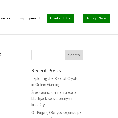
rvices
Employment
Contact Us
Apply Now
e
Recent Posts
Exploring the Rise of Crypto
in Online Gaming
Živé casino online: ruleta a
blackjack se skutečnými
krupiéry
Ο Πλήρης Οδηγός σχετικά με