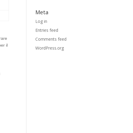
Meta
Log in
Entries feed
rare
Comments feed
er il
WordPress.org
i