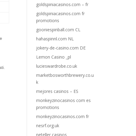
goldspiniacasinos.com – fr
goldspiniacasinos.com fr
promotions
gooniespinball.com CL
ne
hahaspinnl.com NL
jokery-de-casino.com DE
Lemon Casino _pl
lucieswardrobe.co.uk
ti.
marketbosworthbrewery.co.u
k
mejores casinos – ES
monkeyzinocasinos com es
promotions
monkeyzinocasinos.com fr
nesrf.org.uk
neteller casinos