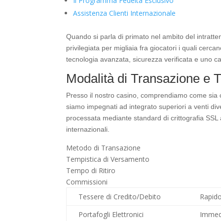
Il Programma Fedeltà Esclusivo
Assistenza Clienti Internazionale
Quando si parla di primato nel ambito del intratt
privilegiata per migliaia fra giocatori i quali cerc
tecnologia avanzata, sicurezza verificata e uno c
Modalità di Transazione e T
Presso il nostro casino, comprendiamo come sia cruci
siamo impegnati ad integrato superiori a venti di
processata mediante standard di crittografia SSL a 2
internazionali.
Metodo di Transazione
Tempistica di Versamento
Tempo di Ritiro
Commissioni
Tessere di Credito/Debito
Rapid
Portafogli Elettronici
Immed