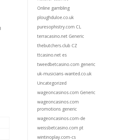
Online gambling
ploughduloe.co.uk
puresophistry.com CL
l
terracasino.net Generic
thebutchers.club CZ
ttcasino.net es
tweedbetcasino.com generic
uk-musicians-wanted.co.uk
Uncategorized
wageoncasinos.com Generic
wageoncasinos.com
promotions generic
wageoncasinos.com-de
weissbetcasino.com pt
wintinoplay.com-cs