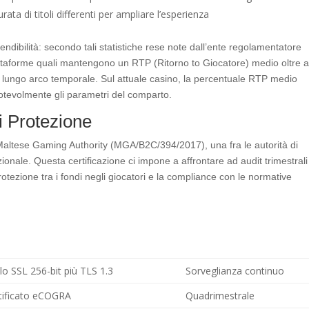
ata di titoli differenti per ampliare l’esperienza
endibilità: secondo tali statistiche rese note dall’ente regolamentatore
attaforme quali mantengono un RTP (Ritorno to Giocatore) medio oltre a
il lungo arco temporale. Sul attuale casino, la percentuale RTP medio
notevolmente gli parametri del comparto.
i Protezione
 Maltese Gaming Authority (MGA/B2C/394/2017), una fra le autorità di
zionale. Questa certificazione ci impone a affrontare ad audit trimestrali
protezione tra i fondi negli giocatori e la compliance con le normative
lo SSL 256-bit più TLS 1.3
Sorveglianza continuo
tificato eCOGRA
Quadrimestrale