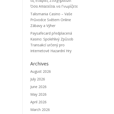
τις Εταιρίες Στοιχημάτων:
Όσα Απαιτείται να Γνωρίζετε
Talismania Casino – Vaše
Průvodce Světem Online
Zábavy a Výher
Paysafecard předplacená
Kasino: Spolehlivý Způsob
Transakcí určený pro
Internetové Hazardní Hry
Archives
August 2026
July 2026
June 2026
May 2026
April 2026
March 2026