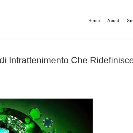
Home
About
Se
di Intrattenimento Che Ridefinisc