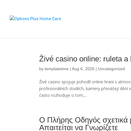
Živé casino online: ruleta 
by
templatetime
|
Aug 6, 2026
|
Uncategorized
Živé casino spojuje pohodlí online hraní s atmosf
profesionálních studiích, kamery přenášejí dění v
často rozhoduje o tom,...
Ο Πλήρης Οδηγός σχετικά μ
Απαιτείται να Γνωρίζετε