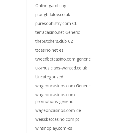
Online gambling
ploughduloe.co.uk
puresophistry.com CL
terracasino.net Generic
thebutchers.club CZ
ttcasino.net es
tweedbetcasino.com generic
uk-musicians-wanted.co.uk
Uncategorized
wageoncasinos.com Generic
wageoncasinos.com
promotions generic
wageoncasinos.com-de
weissbetcasino.com pt
wintinoplay.com-cs