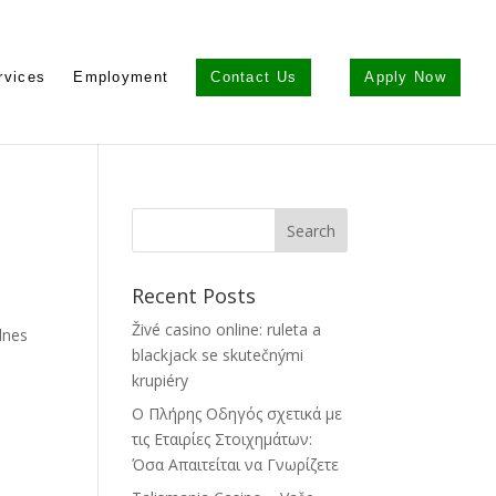
rvices
Employment
Contact Us
Apply Now
Recent Posts
Živé casino online: ruleta a
dnes
blackjack se skutečnými
krupiéry
Ο Πλήρης Οδηγός σχετικά με
τις Εταιρίες Στοιχημάτων:
Όσα Απαιτείται να Γνωρίζετε