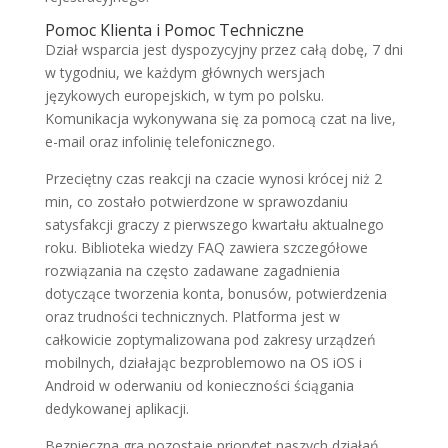
Pomoc Klienta i Pomoc Techniczne
Dział wsparcia jest dyspozycyjny przez całą dobę, 7 dni
w tygodniu, we każdym głównych wersjach
językowych europejskich, w tym po polsku.
Komunikacja wykonywana się za pomocą czat na live,
e-mail oraz infolinię telefonicznego.
Przeciętny czas reakcji na czacie wynosi krócej niż 2
min, co zostało potwierdzone w sprawozdaniu
satysfakcji graczy z pierwszego kwartału aktualnego
roku. Biblioteka wiedzy FAQ zawiera szczegółowe
rozwiązania na często zadawane zagadnienia
dotyczące tworzenia konta, bonusów, potwierdzenia
oraz trudności technicznych. Platforma jest w
całkowicie zoptymalizowana pod zakresy urządzeń
mobilnych, działając bezproblemowo na OS iOS i
Android w oderwaniu od konieczności ściągania
dedykowanej aplikacji.
Bezpieczna gra pozostaje priorytet naszych działań.