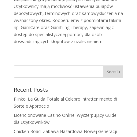
Użytkownicy mają możliwość ustawienia pułapów
depozytowych, terminowych oraz samowykluczenia na
wyznaczony okres. Kooperujemy z podmiotami takimi
np. GamCare oraz Gambling Therapy, zapewniając
dostęp do specjalistycznej pomocy dla osób
doświadczających kłopotów z uzależnieniem.
Recent Posts
Plinko: La Guida Totale al Celebre Intrattenimento di
Sorte e Approccio
Licencjonowane Casino Online: Wyczerpujący Guide
dla Użytkowników
Chicken Road: Zabawa Hazardowa Nowej Generacji