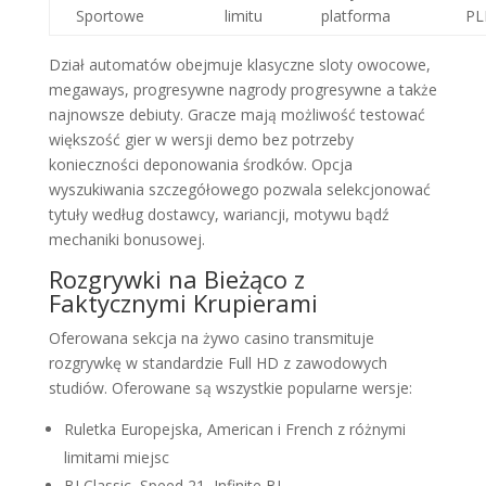
Sportowe
limitu
platforma
PL
Dział automatów obejmuje klasyczne sloty owocowe,
megaways, progresywne nagrody progresywne a także
najnowsze debiuty. Gracze mają możliwość testować
większość gier w wersji demo bez potrzeby
konieczności deponowania środków. Opcja
wyszukiwania szczegółowego pozwala selekcjonować
tytuły według dostawcy, wariancji, motywu bądź
mechaniki bonusowej.
Rozgrywki na Bieżąco z
Faktycznymi Krupierami
Oferowana sekcja na żywo casino transmituje
rozgrywkę w standardzie Full HD z zawodowych
studiów. Oferowane są wszystkie popularne wersje:
Ruletka Europejska, American i French z różnymi
limitami miejsc
BJ Classic, Speed 21, Infinite BJ