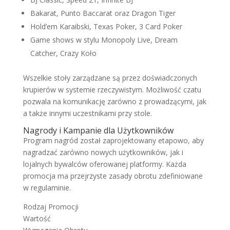
Bakarat, Punto Baccarat oraz Dragon Tiger
Hold’em Karaibski, Texas Poker, 3 Card Poker
Game shows w stylu Monopoly Live, Dream
Catcher, Crazy Koło
Wszelkie stoły zarządzane są przez doświadczonych
krupierów w systemie rzeczywistym. Możliwość czatu
pozwala na komunikację zarówno z prowadzącymi, jak
a także innymi uczestnikami przy stole.
Nagrody i Kampanie dla Użytkowników
Program nagród został zaprojektowany etapowo, aby
nagradzać zarówno nowych użytkowników, jak i
lojalnych bywalców oferowanej platformy. Każda
promocja ma przejrzyste zasady obrotu zdefiniowane
w regulaminie.
Rodzaj Promocji
Wartość