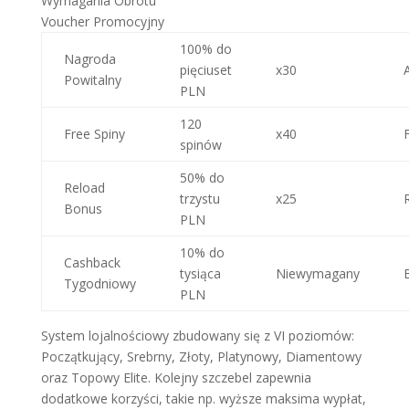
Wymagania Obrotu
Voucher Promocyjny
100% do
Nagroda
pięciuset
x30
Powitalny
PLN
120
Free Spiny
x40
spinów
50% do
Reload
trzystu
x25
Bonus
PLN
10% do
Cashback
tysiąca
Niewymagany
Tygodniowy
PLN
System lojalnościowy zbudowany się z VI poziomów:
Początkujący, Srebrny, Złoty, Platynowy, Diamentowy
oraz Topowy Elite. Kolejny szczebel zapewnia
dodatkowe korzyści, takie np. wyższe maksima wypłat,