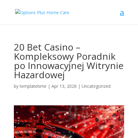
20 Bet Casino –
Kompleksowy Poradnik
po Innowacyjnej Witrynie
Hazardowej
by
templatetime
|
Apr 13, 2026
|
Uncategorized