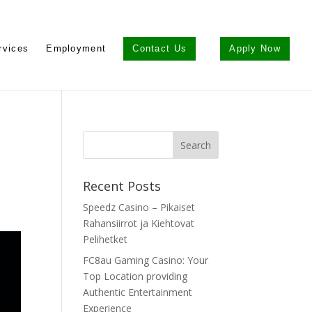
rvices
Employment
Contact Us
Apply Now
Recent Posts
Speedz Casino – Pikaiset
Rahansiirrot ja Kiehtovat
Pelihetket
FC8au Gaming Casino: Your
Top Location providing
Authentic Entertainment
Experience