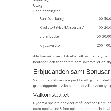
Uttag
Handläggningstid
Banköverföring
100-50,
Kreditkort (Visa/Mastercard)
100-20,
E-plånböcker
50-30,0
Kryptovalutor
200-100
Alla transaktioner på AceBet säkras med kryptering
bedrägeri och finansbrott, som säkerställer en s
Erbjudanden samt Bonusar
Vår bonuspolitik är designad för att gynna trohet
grundläggande – vilka som helst villkor visas tyd
Välkomstpaket
Nygamla spelare hos AceBet får access till ett upp
extra spelkapital & free spins för för att kolla in