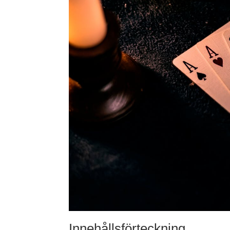
Innehållsförteckning