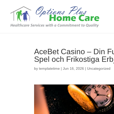
AceBet Casino – Din Fu
Spel och Frikostiga Er
by
templatetime
|
Jun 16, 2026
|
Uncategorized