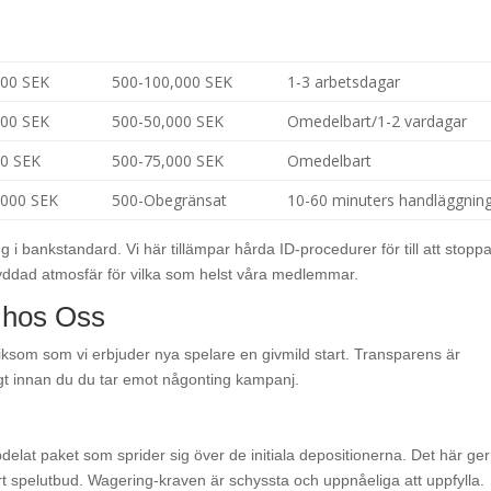
000 SEK
500-100,000 SEK
1-3 arbetsdagar
000 SEK
500-50,000 SEK
Omedelbart/1-2 vardagar
00 SEK
500-75,000 SEK
Omedelbart
,000 SEK
500-Obegränsat
10-60 minuters handläggnin
 i bankstandard. Vi här tillämpar hårda ID-procedurer för till att stopp
kyddad atmosfär för vilka som helst våra medlemmar.
 hos Oss
 liksom som vi erbjuder nya spelare en givmild start. Transparens är
ligt innan du du tar emot någonting kampanj.
delat paket som sprider sig över de initiala depositionerna. Det här ger
 vårt spelutbud. Wagering-kraven är schyssta och uppnåeliga att uppfylla.