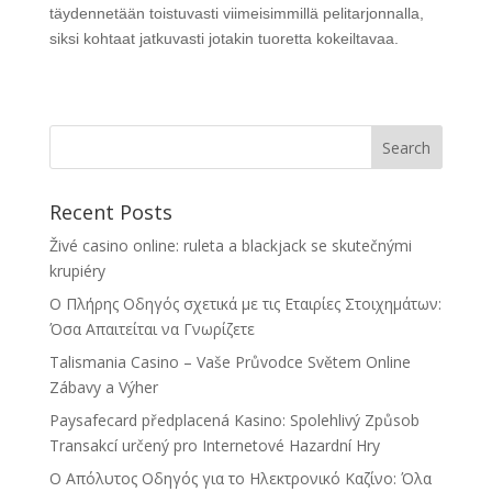
täydennetään toistuvasti viimeisimmillä pelitarjonnalla,
siksi kohtaat jatkuvasti jotakin tuoretta kokeiltavaa.
Recent Posts
Živé casino online: ruleta a blackjack se skutečnými
krupiéry
Ο Πλήρης Οδηγός σχετικά με τις Εταιρίες Στοιχημάτων:
Όσα Απαιτείται να Γνωρίζετε
Talismania Casino – Vaše Průvodce Světem Online
Zábavy a Výher
Paysafecard předplacená Kasino: Spolehlivý Způsob
Transakcí určený pro Internetové Hazardní Hry
Ο Απόλυτος Οδηγός για το Ηλεκτρονικό Καζίνο: Όλα