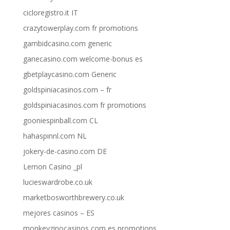
cicloregistro.it IT
crazytowerplay.com fr promotions
gambidcasino.com generic
ganecasino.com welcome-bonus es
gbetplaycasino.com Generic
goldspiniacasinos.com – fr
goldspiniacasinos.com fr promotions
gooniespinball.com CL
hahaspinnl.com NL
jokery-de-casino.com DE
Lemon Casino _pl
lucieswardrobe.co.uk
marketbosworthbrewery.co.uk
mejores casinos – ES
monkeyzinocasinos com es promotions