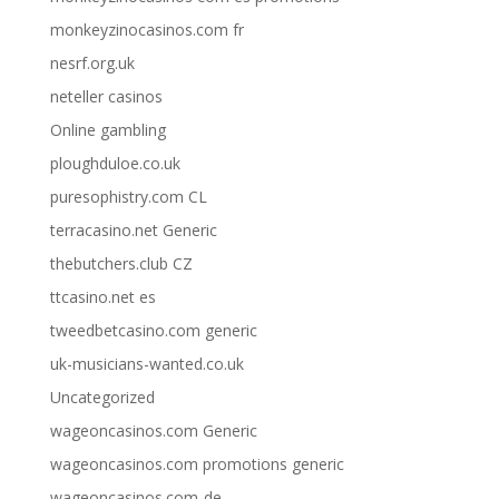
monkeyzinocasinos.com fr
nesrf.org.uk
neteller casinos
Online gambling
ploughduloe.co.uk
puresophistry.com CL
terracasino.net Generic
thebutchers.club CZ
ttcasino.net es
tweedbetcasino.com generic
uk-musicians-wanted.co.uk
Uncategorized
wageoncasinos.com Generic
wageoncasinos.com promotions generic
wageoncasinos.com-de