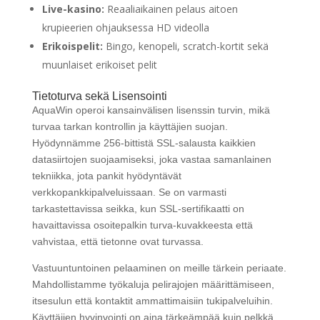
Live-kasino:
Reaaliaikainen pelaus aitoen
krupieerien ohjauksessa HD videolla
Erikoispelit:
Bingo, kenopeli, scratch-kortit sekä
muunlaiset erikoiset pelit
Tietoturva sekä Lisensointi
AquaWin operoi kansainvälisen lisenssin turvin, mikä
turvaa tarkan kontrollin ja käyttäjien suojan.
Hyödynnämme 256-bittistä SSL-salausta kaikkien
datasiirtojen suojaamiseksi, joka vastaa samanlainen
tekniikka, jota pankit hyödyntävät
verkkopankkipalveluissaan. Se on varmasti
tarkastettavissa seikka, kun SSL-sertifikaatti on
havaittavissa osoitepalkin turva-kuvakkeesta että
vahvistaa, että tietonne ovat turvassa.
Vastuuntuntoinen pelaaminen on meille tärkein periaate.
Mahdollistamme työkaluja pelirajojen määrittämiseen,
itsesulun että kontaktit ammattimaisiin tukipalveluihin.
Käyttäjien hyvinvointi on aina tärkeämpää kuin pelkkä