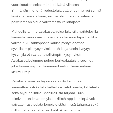
vuorokauden seitsemänä päivänä viikossa.
Ymmärrämme, että tiedusteluja että ongelmia voi syntyä
koska tahansa aikaan, niinpä olemme aina valmiina
palvelemaan sinua välittämättä kellonajasta.
Mahdollistamme asiakaspalvelua lukuisilla vaihtelevilla
kanavilla: suoraviestintä edustaa kiireisin tapa hankkia
välitön tuki, sähköpostin kautta pystyt lähettää
syvällisempiä kysymyksiä, että laaja usein kysytyt
kysymykset vastaa tavallisimpiin kysymyksiin.
Asiakaspalvelumme puhuu korkealaatuista suomea,
joka turvaa sujuvan kommunikaation ilman mitään
kielimuureja.
Pelialustamme on täysin räätälöity toimimaan
saumattomasti kaikilla laitteilla – tietokoneilla, tableteilla
sekä älypuhelimilla. Mobiilialusta tarjoaa 100%
toimivuuden ilman erityistä erillistä app:ia, niinpä voit
vaivattomasti pelata lempieleistäsi missä tahansa sekä
milloin tahansa tahansa. Pelikokoelmamme