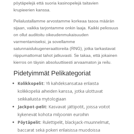
pöytäpelejä että suoria kasinopelejä taitavien
krupieerien kanssa.
Pelialustallamme arvostamme korkeaa tasoa määrän
sijaan, vaikka tarjontamme onkin laaja. Kaikki peliosuus
on ollut auditoitu oikeudenmukaisuuden
varmentamiseksi, ja sovellamme
satunnaislukugeneraattoreita (RNG), jotka tarkastavat
riippumattomat tahot jatkuvasti. Se takaa, että jokainen
kierros on täysin absoluuttisesti arvaamaton ja reilu.
Pidetyimmät Pelikategoriat
Kolikkopelit:
Yli kahdeksansataa erilaista
kolikkopeliä aiheiden kanssa, jotka ulottuvat
seikkailuista mytologiaan
Jackpot-pelit:
Kasvavat jättipotit, joissa voitot
kykenevät kohota miljooniin euroihin
Pöytäpelit:
Rulettipelit, blackjack-muunnelmat,
baccarat sekä pokeri erilaisissa muodoissa