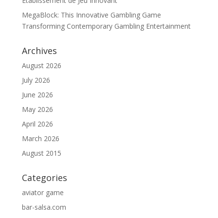
Établissement de Jeu Innovant
MegaBlock: This Innovative Gambling Game
Transforming Contemporary Gambling Entertainment
Archives
August 2026
July 2026
June 2026
May 2026
April 2026
March 2026
August 2015
Categories
aviator game
bar-salsa.com