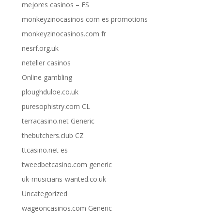
mejores casinos – ES
monkeyzinocasinos com es promotions
monkeyzinocasinos.com fr
nesrf.org.uk
neteller casinos
Online gambling
ploughduloe.co.uk
puresophistry.com CL
terracasino.net Generic
thebutchers.club CZ
ttcasino.net es
tweedbetcasino.com generic
uk-musicians-wanted.co.uk
Uncategorized
wageoncasinos.com Generic