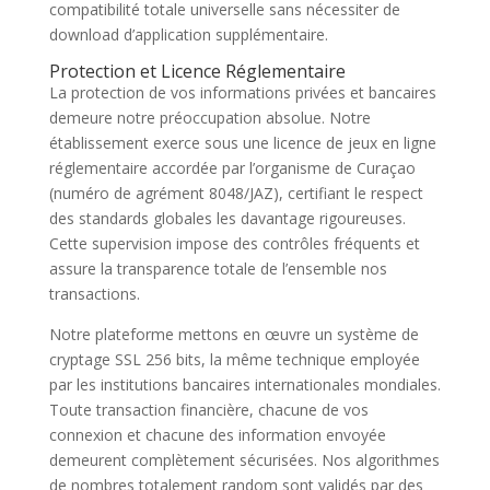
compatibilité totale universelle sans nécessiter de
download d’application supplémentaire.
Protection et Licence Réglementaire
La protection de vos informations privées et bancaires
demeure notre préoccupation absolue. Notre
établissement exerce sous une licence de jeux en ligne
réglementaire accordée par l’organisme de Curaçao
(numéro de agrément 8048/JAZ), certifiant le respect
des standards globales les davantage rigoureuses.
Cette supervision impose des contrôles fréquents et
assure la transparence totale de l’ensemble nos
transactions.
Notre plateforme mettons en œuvre un système de
cryptage SSL 256 bits, la même technique employée
par les institutions bancaires internationales mondiales.
Toute transaction financière, chacune de vos
connexion et chacune des information envoyée
demeurent complètement sécurisées. Nos algorithmes
de nombres totalement random sont validés par des