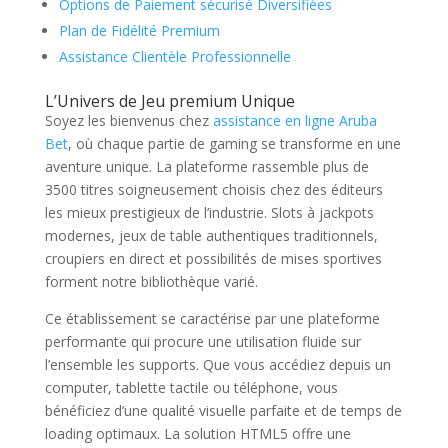
Options de Paiement sécurisé Diversifiées
Plan de Fidélité Premium
Assistance Clientèle Professionnelle
L’Univers de Jeu premium Unique
Soyez les bienvenus chez
assistance en ligne Aruba
Bet
, où chaque partie de gaming se transforme en une
aventure unique. La plateforme rassemble plus de
3500 titres soigneusement choisis chez des éditeurs
les mieux prestigieux de l’industrie. Slots à jackpots
modernes, jeux de table authentiques traditionnels,
croupiers en direct et possibilités de mises sportives
forment notre bibliothèque varié.
Ce établissement se caractérise par une plateforme
performante qui procure une utilisation fluide sur
l’ensemble les supports. Que vous accédiez depuis un
computer, tablette tactile ou téléphone, vous
bénéficiez d’une qualité visuelle parfaite et de temps de
loading optimaux. La solution HTML5 offre une