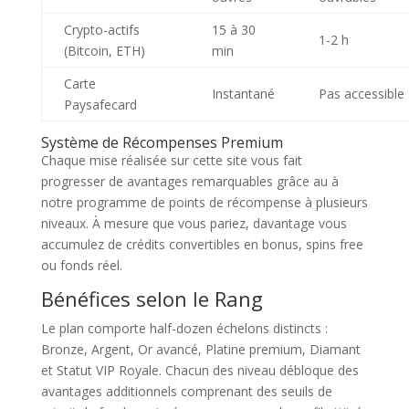
Crypto-actifs
15 à 30
1-2 h
(Bitcoin, ETH)
min
Carte
Instantané
Pas accessible
Paysafecard
Système de Récompenses Premium
Chaque mise réalisée sur cette site vous fait
progresser de avantages remarquables grâce au à
notre programme de points de récompense à plusieurs
niveaux. À mesure que vous pariez, davantage vous
accumulez de crédits convertibles en bonus, spins free
ou fonds réel.
Bénéfices selon le Rang
Le plan comporte half-dozen échelons distincts :
Bronze, Argent, Or avancé, Platine premium, Diamant
et Statut VIP Royale. Chacun des niveau débloque des
avantages additionnels comprenant des seuils de