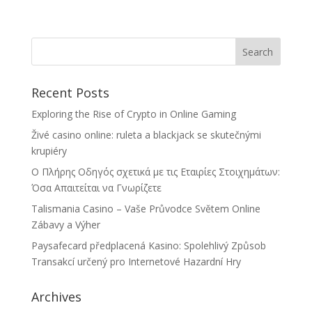
Recent Posts
Exploring the Rise of Crypto in Online Gaming
Živé casino online: ruleta a blackjack se skutečnými
krupiéry
Ο Πλήρης Οδηγός σχετικά με τις Εταιρίες Στοιχημάτων:
Όσα Απαιτείται να Γνωρίζετε
Talismania Casino – Vaše Průvodce Světem Online
Zábavy a Výher
Paysafecard předplacená Kasino: Spolehlivý Způsob
Transakcí určený pro Internetové Hazardní Hry
Archives