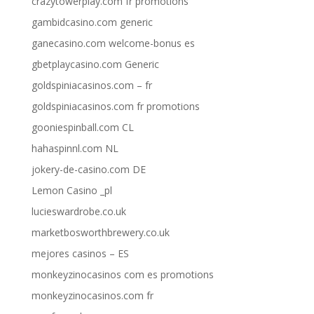
crazytowerplay.com fr promotions
gambidcasino.com generic
ganecasino.com welcome-bonus es
gbetplaycasino.com Generic
goldspiniacasinos.com – fr
goldspiniacasinos.com fr promotions
gooniespinball.com CL
hahaspinnl.com NL
jokery-de-casino.com DE
Lemon Casino _pl
lucieswardrobe.co.uk
marketbosworthbrewery.co.uk
mejores casinos – ES
monkeyzinocasinos com es promotions
monkeyzinocasinos.com fr