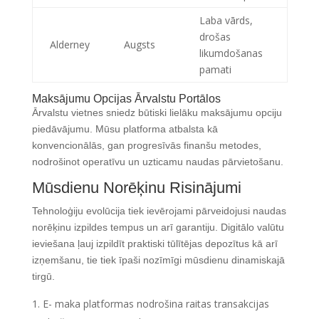
Laba vārds,
drošas
Alderney
Augsts
likumdošanas
pamati
Maksājumu Opcijas Ārvalstu Portālos
Ārvalstu vietnes sniedz būtiski lielāku maksājumu opciju
piedāvājumu. Mūsu platforma atbalsta kā
konvencionālās, gan progresīvās finanšu metodes,
nodrošinot operatīvu un uzticamu naudas pārvietošanu.
Mūsdienu Norēķinu Risinājumi
Tehnoloģiju evolūcija tiek ievērojami pārveidojusi naudas
norēķinu izpildes tempus un arī garantiju. Digitālo valūtu
ieviešana ļauj izpildīt praktiski tūlītējas depozītus kā arī
izņemšanu, tie tiek īpaši nozīmīgi mūsdienu dinamiskajā
tirgū.
E- maka platformas nodrošina raitas transakcijas