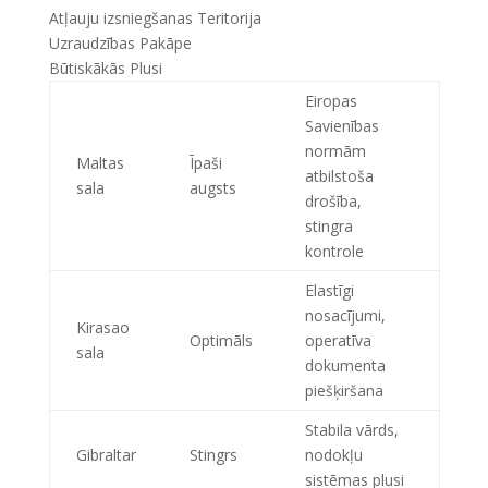
Atļauju izsniegšanas Teritorija
Uzraudzības Pakāpe
Būtiskākās Plusi
Eiropas
Savienības
normām
Maltas
Īpaši
atbilstoša
sala
augsts
drošība,
stingra
kontrole
Elastīgi
nosacījumi,
Kirasao
Optimāls
operatīva
sala
dokumenta
piešķiršana
Stabila vārds,
Gibraltar
Stingrs
nodokļu
sistēmas plusi