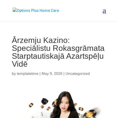
Ārzemju Kazino:
Speciālistu Rokasgrāmata
Starptautiskajā Azartspēļu
Vidē
by
templatetime
|
May 9, 2026
|
Uncategorized