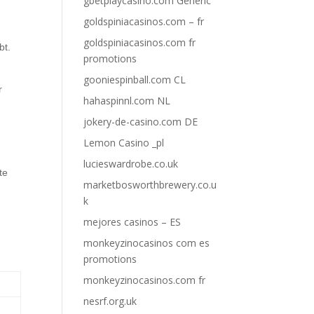
gbetplaycasino.com Generic
goldspiniacasinos.com – fr
goldspiniacasinos.com fr
bt.
promotions
gooniespinball.com CL
r
hahaspinnl.com NL
jokery-de-casino.com DE
Lemon Casino _pl
lucieswardrobe.co.uk
te
marketbosworthbrewery.co.u
k
mejores casinos – ES
monkeyzinocasinos com es
promotions
monkeyzinocasinos.com fr
nesrf.org.uk