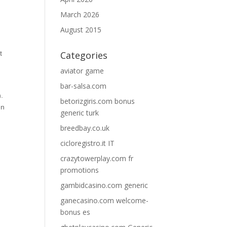
March 2026
August 2015
t
Categories
aviator game
bar-salsa.com
n.
betorizgiris.com bonus
en
generic turk
breedbay.co.uk
cicloregistro.it IT
crazytowerplay.com fr
promotions
gambidcasino.com generic
ganecasino.com welcome-
bonus es