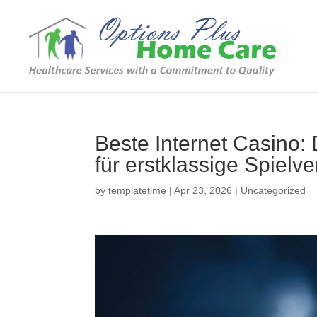
Beste Internet Casino:
für erstklassige Spiel
by
templatetime
|
Apr 23, 2026
|
Uncategorized