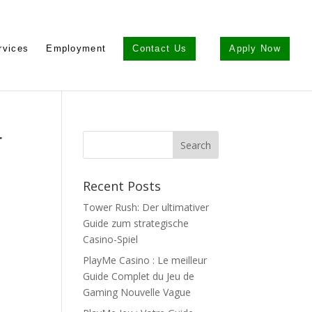
rvices
Employment
Contact Us
Apply Now
r
Recent Posts
Tower Rush: Der ultimativer
Guide zum strategische
Casino-Spiel
PlayMe Casino : Le meilleur
Guide Complet du Jeu de
Gaming Nouvelle Vague