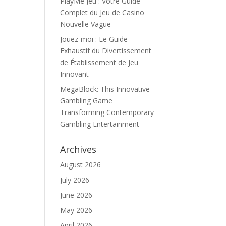
PlayMe Jeu : Votre Guide
Complet du Jeu de Casino
Nouvelle Vague
Jouez-moi : Le Guide
Exhaustif du Divertissement
de Établissement de Jeu
Innovant
MegaBlock: This Innovative
Gambling Game
Transforming Contemporary
Gambling Entertainment
Archives
August 2026
July 2026
June 2026
May 2026
April 2026