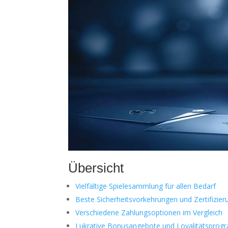
Übersicht
Vielfältige Spielesammlung für allen Bedarf
Beste Sicherheitsvorkehrungen und Zertifizier
Verschiedene Zahlungsoptionen im Vergleich
Lukrative Bonusangebote und Loyalitätspro