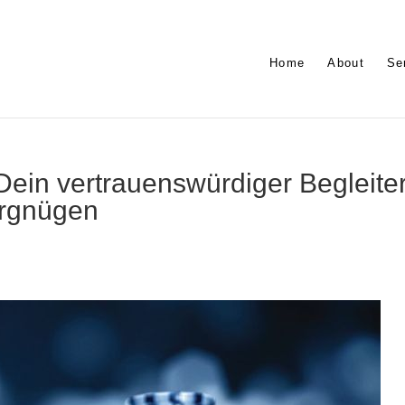
Home
About
Se
 Dein vertrauenswürdiger Begleite
vergnügen