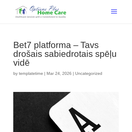
Bet7 platforma – Tavs
drošais sabiedrotais spēļu
vidē
by
templatetime
|
Mar 24, 2026
|
Uncategorized