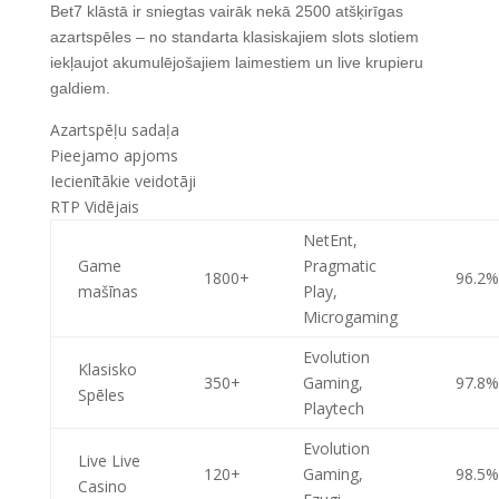
Bet7 klāstā ir sniegtas vairāk nekā 2500 atšķirīgas
azartspēles – no standarta klasiskajiem slots slotiem
iekļaujot akumulējošajiem laimestiem un live krupieru
galdiem.
Azartspēļu sadaļa
Pieejamo apjoms
Iecienītākie veidotāji
RTP Vidējais
NetEnt,
Game
Pragmatic
1800+
96.2%
mašīnas
Play,
Microgaming
Evolution
Klasisko
350+
Gaming,
97.8%
Spēles
Playtech
Evolution
Live Live
120+
Gaming,
98.5%
Casino