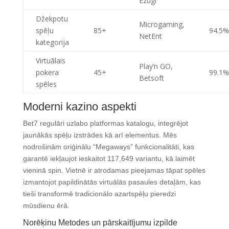
Ezugi
Džekpotu
Microgaming,
spēļu
85+
94.5%
NetEnt
kategorija
Virtuālais
Play’n GO,
pokera
45+
99.1%
Betsoft
spēles
Moderni kazino aspekti
Bet7 regulāri uzlabo platformas katalogu, integrējot
jaunākās spēļu izstrādes kā arī elementus. Mēs
nodrošinām oriģinālu “Megaways” funkcionalitāti, kas
garantē iekļaujot ieskaitot 117,649 variantu, kā laimēt
vieninā spin. Vietnē ir atrodamas pieejamas tāpat spēles
izmantojot papildinātās virtuālās pasaules detaļām, kas
tieši transformē tradicionālo azartspēļu pieredzi
mūsdienu ērā.
Norēķinu Metodes un pārskaitījumu izpilde