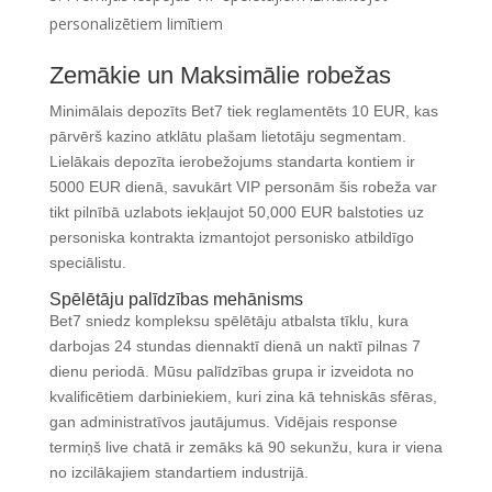
personalizētiem limītiem
Zemākie un Maksimālie robežas
Minimālais depozīts Bet7 tiek reglamentēts 10 EUR, kas
pārvērš kazino atklātu plašam lietotāju segmentam.
Lielākais depozīta ierobežojums standarta kontiem ir
5000 EUR dienā, savukārt VIP personām šis robeža var
tikt pilnībā uzlabots iekļaujot 50,000 EUR balstoties uz
personiska kontrakta izmantojot personisko atbildīgo
speciālistu.
Spēlētāju palīdzības mehānisms
Bet7 sniedz kompleksu spēlētāju atbalsta tīklu, kura
darbojas 24 stundas diennaktī dienā un naktī pilnas 7
dienu periodā. Mūsu palīdzības grupa ir izveidota no
kvalificētiem darbiniekiem, kuri zina kā tehniskās sfēras,
gan administratīvos jautājumus. Vidējais response
termiņš live chatā ir zemāks kā 90 sekunžu, kura ir viena
no izcilākajiem standartiem industrijā.