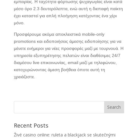
εμπειρίας. Η ταχύτητα φόρτωσης ψυχαγωγίας είναι κατά
μέσο όρο 2.3 δευτερόλεπτα, ενώ αυτή η διεπαφή παίκτη
έχει καταστεί για απλή πλοήγηση κατέχοντας ένα χέρι
μόνο.
Προσφέρουμε ακόμα αποκλειστικά mobile-only
promotions και ειδοποιήσεις άμεσης ειδοποίησης για να
μένετε ενήμεροι για νέες προσφορές μαζί με τουρνουά. Η
υπηρεσία εξυπηρέτησης πελατών είναι διαθέσιμες 24/7
διαμέσου live επικοινωνίας, email μαζί με τηλεφώνου,
κατοχυρώνοντας άμεση βοήθεια όποτε αυτή τη
χρειάζεστε.
Recent Posts
Živé casino online: ruleta a blackjack se skutečnými