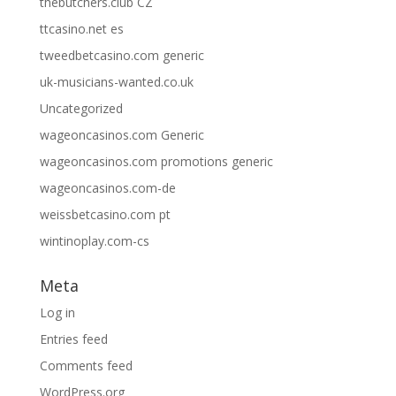
thebutchers.club CZ
ttcasino.net es
tweedbetcasino.com generic
uk-musicians-wanted.co.uk
Uncategorized
wageoncasinos.com Generic
wageoncasinos.com promotions generic
wageoncasinos.com-de
weissbetcasino.com pt
wintinoplay.com-cs
Meta
Log in
Entries feed
Comments feed
WordPress.org