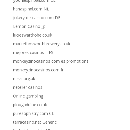
gooniespinball.com CL
hahaspinnl.com NL
jokery-de-casino.com DE
Lemon Casino _pl
lucieswardrobe.co.uk
marketbosworthbrewery.co.uk
mejores casinos – ES
monkeyzinocasinos com es promotions
monkeyzinocasinos.com fr
nesrf.org.uk
neteller casinos
Online gambling
ploughduloe.co.uk
puresophistry.com CL
terracasino.net Generic