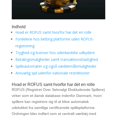
Indhold
Hvad er ROFUS samt hvorfor har det en rolle
Fordelene hos betting platforme uden ROFUS-
registrering
Tryghed og licenser hos udenlandske udbydere
Betalingsmuligheder samt transaktionshastighed
Spilleautomater og også væddemålsmuligheder
Ansvarlig spil udenfor nationale restriktioner
Hvad er ROFUS samt hvorfor har det en rolle
ROFUS (Registret Over Selvvalgt Ekskluderede Spillere)
virker som et dansk database indenfor Danmark, hvori
spillere kan registrere sig til at blive automatisk
udelukket fra samtlige certificerede spilleplatforme.
Ordningen blev indført som et centralt værktøj med