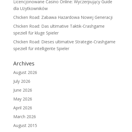
Licencjonowane Casino Online: Wyczerpujący Guide
dla Użytkowników
Chicken Road: Zabawa Hazardowa Nowej Generacji
Chicken Road: Das ultimative Taktik-Crashgame
speziell für kluge Spieler
Chicken Road: Dieses ultimative Strategie-Crashgame
speziell für intelligente Spieler
Archives
August 2026
July 2026
June 2026
May 2026
April 2026
March 2026
August 2015