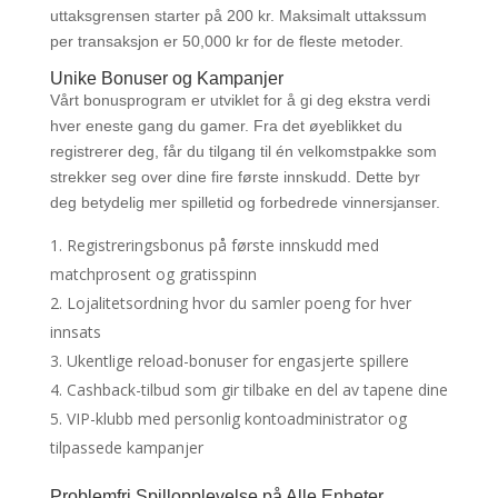
uttaksgrensen starter på 200 kr. Maksimalt uttakssum
per transaksjon er 50,000 kr for de fleste metoder.
Unike Bonuser og Kampanjer
Vårt bonusprogram er utviklet for å gi deg ekstra verdi
hver eneste gang du gamer. Fra det øyeblikket du
registrerer deg, får du tilgang til én velkomstpakke som
strekker seg over dine fire første innskudd. Dette byr
deg betydelig mer spilletid og forbedrede vinnersjanser.
Registreringsbonus på første innskudd med
matchprosent og gratisspinn
Lojalitetsordning hvor du samler poeng for hver
innsats
Ukentlige reload-bonuser for engasjerte spillere
Cashback-tilbud som gir tilbake en del av tapene dine
VIP-klubb med personlig kontoadministrator og
tilpassede kampanjer
Problemfri Spillopplevelse på Alle Enheter