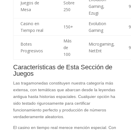
Juegos de
Sobre
Gaming,
9
Mesa
250
Ezugi
Casino en
Evolution
150+
9
Tiempo real
Gaming
Más
Botes
Microgaming,
de
9
Progresivos
NetEnt
100
Características de Esta Sección de
Juegos
Las tragamonedas constituyen nuestra categoría más
extensa, con temáticas que abarcan desde la leyendas
antigua hasta historias espaciales. Cualquier opción ha
sido testado rigurosamente para certificar
funcionamiento perfecto y producción de números
verdaderamente aleatorios.
El casino en tiempo real merece mención especial. Con