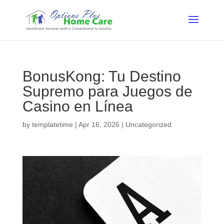
BonusKong: Tu Destino
Supremo para Juegos de
Casino en Línea
by
templatetime
|
Apr 16, 2026
|
Uncategorized