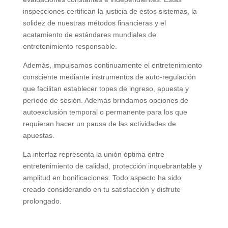
inspecciones certifican la justicia de estos sistemas, la
solidez de nuestras métodos financieras y el
acatamiento de estándares mundiales de
entretenimiento responsable.
Además, impulsamos continuamente el entretenimiento
consciente mediante instrumentos de auto-regulación
que facilitan establecer topes de ingreso, apuesta y
período de sesión. Además brindamos opciones de
autoexclusión temporal o permanente para los que
requieran hacer un pausa de las actividades de
apuestas.
La interfaz representa la unión óptima entre
entretenimiento de calidad, protección inquebrantable y
amplitud en bonificaciones. Todo aspecto ha sido
creado considerando en tu satisfacción y disfrute
prolongado.