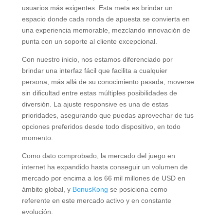
usuarios más exigentes. Esta meta es brindar un
espacio donde cada ronda de apuesta se convierta en
una experiencia memorable, mezclando innovación de
punta con un soporte al cliente excepcional.
Con nuestro inicio, nos estamos diferenciado por
brindar una interfaz fácil que facilita a cualquier
persona, más allá de su conocimiento pasada, moverse
sin dificultad entre estas múltiples posibilidades de
diversión. La ajuste responsive es una de estas
prioridades, asegurando que puedas aprovechar de tus
opciones preferidos desde todo dispositivo, en todo
momento.
Como dato comprobado, la mercado del juego en
internet ha expandido hasta conseguir un volumen de
mercado por encima a los 66 mil millones de USD en
ámbito global, y
BonusKong
se posiciona como
referente en este mercado activo y en constante
evolución.