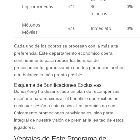
Criptomonedas
€15
30
0%
minutos
Métodos
€10
Inmediato
0%
Móviles
Cada uno de los cobros se procesan con la más alta
preferencia. Este departamento económico opera
continuamente para reducir los tiempos de
procesamiento, garantizando que tus ganancias arriben
a tu balance lo más pronto posible.
Esquema de Bonificaciones Exclusivas
BonusKong ha desarrollado un plan de recompensas
diseñado para maximizar el beneficio que recibes en
cualquier sesión a este casino. Las premios no son
únicamente promociones provisionales, sino parte
integral de nuestra visión de premiar la lealtad de estos
jugadores.
Ventajas de Este Programa de