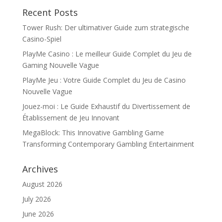
Recent Posts
Tower Rush: Der ultimativer Guide zum strategische
Casino-Spiel
PlayMe Casino : Le meilleur Guide Complet du Jeu de
Gaming Nouvelle Vague
PlayMe Jeu : Votre Guide Complet du Jeu de Casino
Nouvelle Vague
Jouez-moi : Le Guide Exhaustif du Divertissement de
Établissement de Jeu Innovant
MegaBlock: This Innovative Gambling Game
Transforming Contemporary Gambling Entertainment
Archives
August 2026
July 2026
June 2026