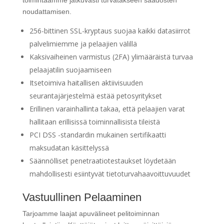
toimintaamme jatkuvasti turvatakseen säädösten
noudattamisen.
256-bittinen SSL-kryptaus suojaa kaikki datasiirrot
palvelimiemme ja pelaajien välillä
Kaksivaiheinen varmistus (2FA) ylimääräistä turvaa
pelaajatilin suojaamiseen
Itsetoimiva haitallisen aktiivisuuden
seurantajärjestelmä estää petosyritykset
Erillinen varainhallinta takaa, että pelaajien varat
hallitaan erillisissä toiminnallisista tileistä
PCI DSS -standardin mukainen sertifikaatti
maksudatan käsittelyssä
Säännölliset penetraatiotestaukset löydetään
mahdollisesti esiintyvät tietoturvahaavoittuvuudet
Vastuullinen Pelaaminen
Tarjoamme laajat apuvälineet pelitoiminnan