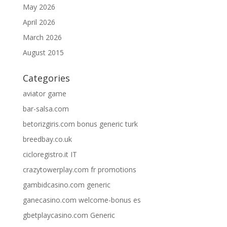
May 2026
April 2026
March 2026
August 2015
Categories
aviator game
bar-salsa.com
betorizgiris.com bonus generic turk
breedbay.co.uk
cicloregistro.it IT
crazytowerplay.com fr promotions
gambidcasino.com generic
ganecasino.com welcome-bonus es
gbetplaycasino.com Generic