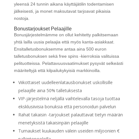
yleensä 24 tunnin aikana käyttäjätilin todentamisen
jälkeisesti, ja monet maksutavat tarjoavat pikaisia
nostoja.
Bonustarjoukset Pelaajille
Bonusjärjestelmämme on ollut kehitetty palkitsemaan
yhtä lailla uusia pelaajia että myös kanta-asiakkaat.
Ensitalletusbonuksemme antaa aina 500 euron
talletusbonuksen sekä free spins -kierroksia valituissa
pelituotteissa. Pelattavuusvaatimukset pysyvät selkeästi
määriteltyjä että kilpailukykyisiä markkinoilla.
Viikottaiset uudelleenlatausbonukset uskollisille
pelaajille aina 50% talletuksesta
VIP-järjestelmä neljällä vaihtelevalla tasoja tuottaa
eksklusiivisia bonuksia että personoidun palvelun
Rahat takaisin -tarjoukset palauttavat tietyn määrän
menetyksistä takaisinpäin pelaajille
Turnaukset kuukauden välein useiden miljoonien €
palkintopooleilla