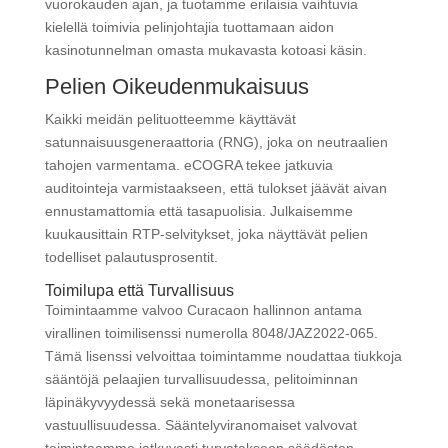
vuorokauden ajan, ja tuotamme erilaisia vaihtuvia
kielellä toimivia pelinjohtajia tuottamaan aidon
kasinotunnelman omasta mukavasta kotoasi käsin.
Pelien Oikeudenmukaisuus
Kaikki meidän pelituotteemme käyttävät
satunnaisuusgeneraattoria (RNG), joka on neutraalien
tahojen varmentama. eCOGRA tekee jatkuvia
auditointeja varmistaakseen, että tulokset jäävät aivan
ennustamattomia että tasapuolisia. Julkaisemme
kuukausittain RTP-selvitykset, joka näyttävät pelien
todelliset palautusprosentit.
Toimilupa että Turvallisuus
Toimintaamme valvoo Curacaon hallinnon antama
virallinen toimilisenssi numerolla 8048/JAZ2022-065.
Tämä lisenssi velvoittaa toimintamme noudattaa tiukkoja
sääntöjä pelaajien turvallisuudessa, pelitoiminnan
läpinäkyvyydessä sekä monetaarisessa
vastuullisuudessa. Sääntelyviranomaiset valvovat