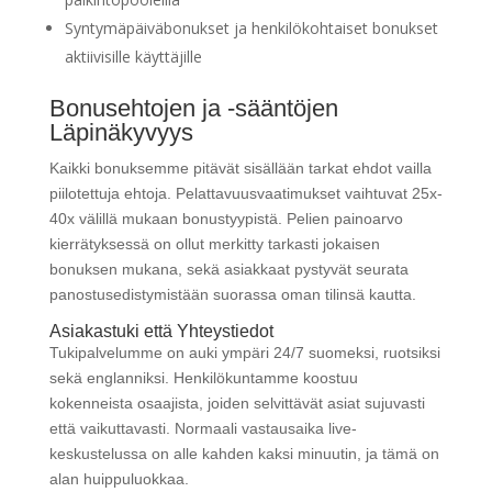
Syntymäpäiväbonukset ja henkilökohtaiset bonukset
aktiivisille käyttäjille
Bonusehtojen ja -sääntöjen
Läpinäkyvyys
Kaikki bonuksemme pitävät sisällään tarkat ehdot vailla
piilotettuja ehtoja. Pelattavuusvaatimukset vaihtuvat 25x-
40x välillä mukaan bonustyypistä. Pelien painoarvo
kierrätyksessä on ollut merkitty tarkasti jokaisen
bonuksen mukana, sekä asiakkaat pystyvät seurata
panostusedistymistään suorassa oman tilinsä kautta.
Asiakastuki että Yhteystiedot
Tukipalvelumme on auki ympäri 24/7 suomeksi, ruotsiksi
sekä englanniksi. Henkilökuntamme koostuu
kokenneista osaajista, joiden selvittävät asiat sujuvasti
että vaikuttavasti. Normaali vastausaika live-
keskustelussa on alle kahden kaksi minuutin, ja tämä on
alan huippuluokkaa.