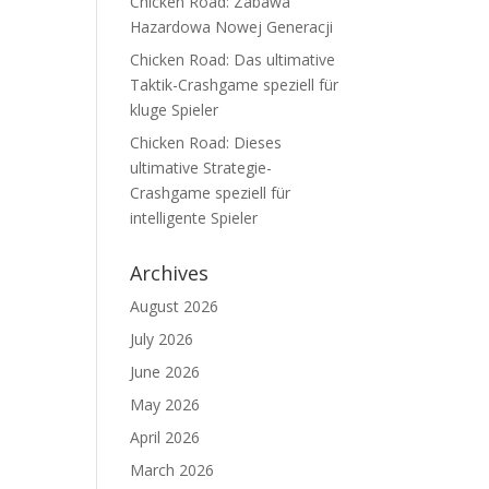
Chicken Road: Zabawa
Hazardowa Nowej Generacji
Chicken Road: Das ultimative
Taktik-Crashgame speziell für
kluge Spieler
Chicken Road: Dieses
ultimative Strategie-
Crashgame speziell für
intelligente Spieler
Archives
August 2026
July 2026
June 2026
May 2026
April 2026
March 2026