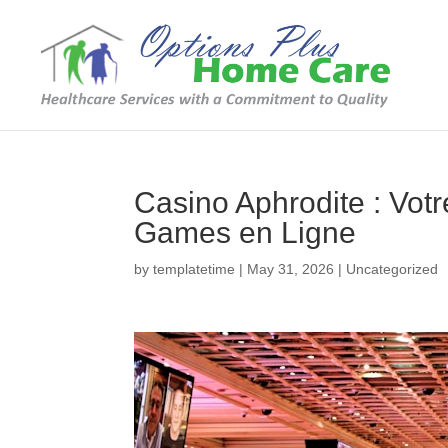
Casino Aphrodite : Vot
Games en Ligne
by
templatetime
|
May 31, 2026
|
Uncategorized