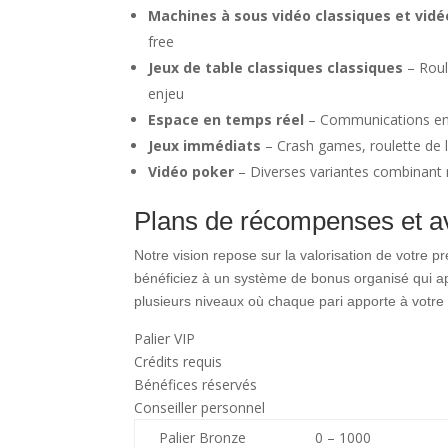
Machines à sous vidéo classiques et vidé
free
Jeux de table classiques classiques
– Roul
enjeu
Espace en temps réel
– Communications en 
Jeux immédiats
– Crash games, roulette de l
Vidéo poker
– Diverses variantes combinant 
Plans de récompenses et a
Notre vision repose sur la valorisation de votre 
bénéficiez à un système de bonus organisé qui a
plusieurs niveaux où chaque pari apporte à votre
Palier VIP
Crédits requis
Bénéfices réservés
Conseiller personnel
Palier Bronze
0 – 1000