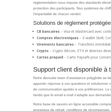
réglementation nous impose des standards élevés 
protection des participants. Nos systèmes de chiff
l’impartialité de chacun verdict.
Solutions de règlement protégé
CB bancaires
– Visa et Mastercard avec contr
Comptes électroniques
– E-wallet Skrill, 
Virements bancaires
– Transferts immédiats
Crypto
– Crypto Bitcoin, ETH et diverses devise
Cartes prepaid
– Carte Paysafe pour conserve
Support client disponible à
Notre dévouée team d’assistance polyglotte se tie
apporter réponse à vos questions et solutionner v
de communication ajustés à vos préférences. Le dial
tandis que le email e-mail s’adapte aux demandes
Notre base de savoirs en ligne accessible compr
processus de retrait, conditions de récompenses