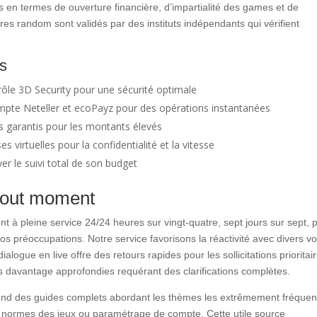
en termes de ouverture financière, d’impartialité des games et de
res random sont validés par des instituts indépendants qui vérifient
es
ôle 3D Security pour une sécurité optimale
Compte Neteller et ecoPayz pour des opérations instantanées
 garantis pour les montants élevés
s virtuelles pour la confidentialité et la vitesse
r le suivi total de son budget
 tout moment
nt à pleine service 24/24 heures sur vingt-quatre, sept jours sur sept, 
os préoccupations. Notre service favorisons la réactivité avec divers vo
ogue en live offre des retours rapides pour les sollicitations prioritair
 davantage approfondies requérant des clarifications complètes.
end des guides complets abordant les thèmes les extrêmement fréquent
, normes des jeux ou paramétrage de compte. Cette utile source