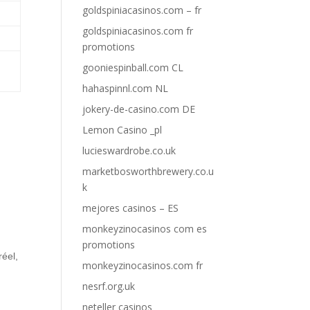
goldspiniacasinos.com – fr
goldspiniacasinos.com fr
promotions
gooniespinball.com CL
hahaspinnl.com NL
jokery-de-casino.com DE
Lemon Casino _pl
lucieswardrobe.co.uk
marketbosworthbrewery.co.u
k
mejores casinos – ES
monkeyzinocasinos com es
promotions
réel,
monkeyzinocasinos.com fr
nesrf.org.uk
neteller casinos