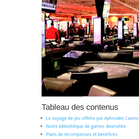
Tableau des contenus
Le voyage de jeu offerte par Aphrodite Casino
Notre bibliothèque de games diversifiée
Plans de récompenses et bénéfices