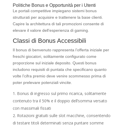
Politiche Bonus e Opportunità per i Utenti
Le portali competitive impiegano sistemi bonus
strutturati per acquisire e trattenere la base clienti.
Capire la architettura di tali promozioni consente di
elevare il valore dell’esperienza di gaming.
Classi di Bonus Accessibili
Il bonus di benvenuto rappresenta l’offerta iniziale per
freschi giocatori, solitamente configurato come
proporzione sul iniziale deposito. Questi bonus
includono requisiti di puntata che specificano quanto
volte l’cifra premio deve venire scommesso prima di
poter prelevare potenziali vincite.
Bonus di ingresso sul primo ricarica, solitamente
contenuto tra il 50% e il doppio dell’somma versato
con massimali fissati
Rotazioni gratuiti sulle slot macchine, consentendo
di testare titoli determinati senza puntare somme