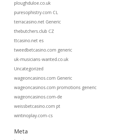
ploughduloe.co.uk
puresophistry.com CL
terracasino.net Generic
thebutchers.club CZ
ttcasino.net es
tweedbetcasino.com generic
uk-musicians-wanted.co.uk
Uncategorized
wageoncasinos.com Generic
wageoncasinos.com promotions generic
wageoncasinos.com-de
weissbetcasino.com pt
wintinoplay.com-cs
Meta