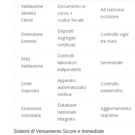
Validazione
Documento in
Ad ciascuna
Identità
corso +
iscrizione
Clienti
codice fiscale
Depositi
Distinzione
Controllo ogni
segregati
Somme
tre mesi
certificati
Controlli
RNG
laboratori
Semestrale
Validazione
indipendenti
Apparato
Limiti
Controllo
automatizzato
Deposito
ininterrotto
verifica
Database
Esclusione
Aggiornamento
nazionale
volontaria
real-time
integrato
Sistemi di Versamento Sicure e Immediate