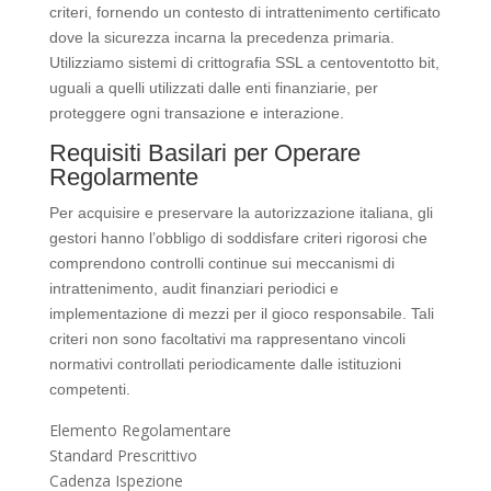
criteri, fornendo un contesto di intrattenimento certificato
dove la sicurezza incarna la precedenza primaria.
Utilizziamo sistemi di crittografia SSL a centoventotto bit,
uguali a quelli utilizzati dalle enti finanziarie, per
proteggere ogni transazione e interazione.
Requisiti Basilari per Operare
Regolarmente
Per acquisire e preservare la autorizzazione italiana, gli
gestori hanno l’obbligo di soddisfare criteri rigorosi che
comprendono controlli continue sui meccanismi di
intrattenimento, audit finanziari periodici e
implementazione di mezzi per il gioco responsabile. Tali
criteri non sono facoltativi ma rappresentano vincoli
normativi controllati periodicamente dalle istituzioni
competenti.
Elemento Regolamentare
Standard Prescrittivo
Cadenza Ispezione