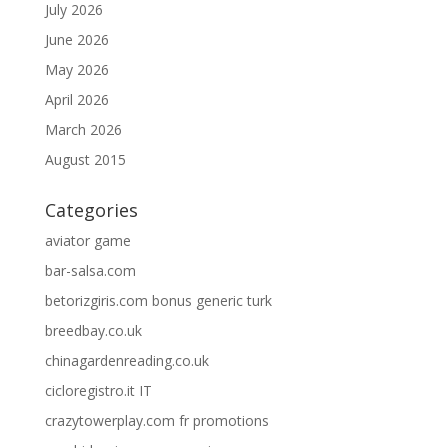
July 2026
June 2026
May 2026
April 2026
March 2026
August 2015
Categories
aviator game
bar-salsa.com
betorizgiris.com bonus generic turk
breedbay.co.uk
chinagardenreading.co.uk
cicloregistro.it IT
crazytowerplay.com fr promotions