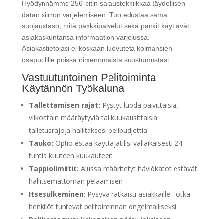
Hyödynnämme 256-bitin salaustekniikkaa täydellisen
datan siirron varjelemiseen. Tuo edustaa sama
suojaustaso, mitä pankkipalvelut sekä pankit käyttävät
asiakaskuntansa informaation varjelussa.
Asiakastietojasi ei koskaan luovuteta kolmansien
osapuolille poissa nimenomaista suostumustasi.
Vastuutuntoinen Pelitoiminta
Käytännön Työkaluna
Tallettamisen rajat:
Pystyt luoda päivittäisiä,
viikoittain määräytyviä tai kuukausittaisia
talletusrajoja hallitaksesi pelibudjettia
Tauko:
Optio estää käyttäjätilisi väliaikaisesti 24
tuntia kuuteen kuukauteen
Tappiolimiitit:
Alussa määritetyt häviökatot estävät
hallitsemattoman pelaamisen
Itsesulkeminen:
Pysyvä ratkaisu asiakkaille, jotka
henkilöt tuntevat pelitoiminnan ongelmalliseksi