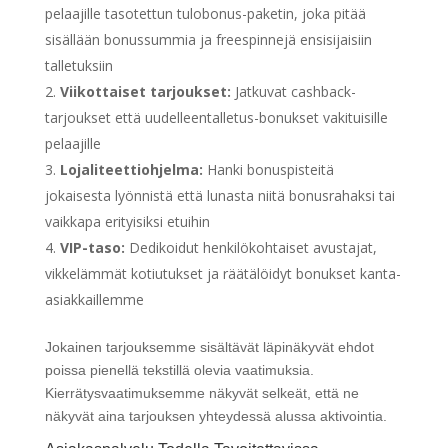
pelaajille tasotettun tulobonus-paketin, joka pitää
sisällään bonussummia ja freespinnejä ensisijaisiin
talletuksiin
Viikottaiset tarjoukset:
Jatkuvat cashback-
tarjoukset että uudelleentalletus-bonukset vakituisille
pelaajille
Lojaliteettiohjelma:
Hanki bonuspisteitä
jokaisesta lyönnistä että lunasta niitä bonusrahaksi tai
vaikkapa erityisiksi etuihin
VIP-taso:
Dedikoidut henkilökohtaiset avustajat,
vikkelämmät kotiutukset ja räätälöidyt bonukset kanta-
asiakkaillemme
Jokainen tarjouksemme sisältävät läpinäkyvät ehdot
poissa pienellä tekstillä olevia vaatimuksia.
Kierrätysvaatimuksemme näkyvät selkeät, että ne
näkyvät aina tarjouksen yhteydessä alussa aktivointia.