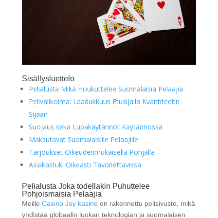
Sisällysluettelo
Pelialusta Mikä Houkuttelee Suomalaisia Pelaajia
Pelivalikoima: Laadukkuus Etusijalla Kvantiteetin
Sijaan
Suojaus sekä Lupakäytännöt Käytännössä
Maksutavat Suomalaisille Pelaajille
Tarjoukset Oikeudenmukaisella Pohjalla
Asiakastuki Oikeasti Tavoitettavissa
Pelialusta Joka todellakin Puhuttelee
Pohjoismaisia Pelaajia
Meille
Casino Joy kasino
on rakennettu pelisivusto, mikä
yhdistää globaalin luokan teknologian ja suomalaisen