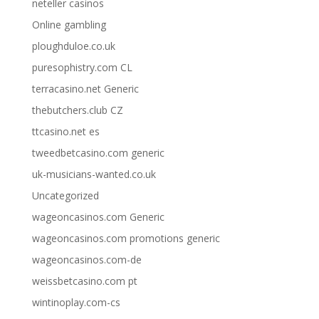
neteller casinos
Online gambling
ploughduloe.co.uk
puresophistry.com CL
terracasino.net Generic
thebutchers.club CZ
ttcasino.net es
tweedbetcasino.com generic
uk-musicians-wanted.co.uk
Uncategorized
wageoncasinos.com Generic
wageoncasinos.com promotions generic
wageoncasinos.com-de
weissbetcasino.com pt
wintinoplay.com-cs