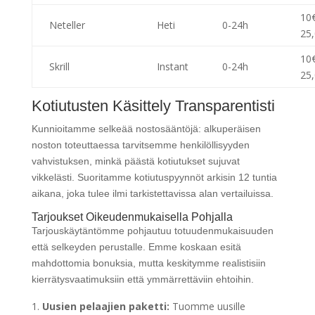
10€
Neteller
Heti
0-24h
25
10€
Skrill
Instant
0-24h
25
Kotiutusten Käsittely Transparentisti
Kunnioitamme selkeää nostosääntöjä: alkuperäisen
noston toteuttaessa tarvitsemme henkilöllisyyden
vahvistuksen, minkä päästä kotiutukset sujuvat
vikkelästi. Suoritamme kotiutuspyynnöt arkisin 12 tuntia
aikana, joka tulee ilmi tarkistettavissa alan vertailuissa.
Tarjoukset Oikeudenmukaisella Pohjalla
Tarjouskäytäntömme pohjautuu totuudenmukaisuuden
että selkeyden perustalle. Emme koskaan esitä
mahdottomia bonuksia, mutta keskitymme realistisiin
kierrätysvaatimuksiin että ymmärrettäviin ehtoihin.
Uusien pelaajien paketti:
Tuomme uusille