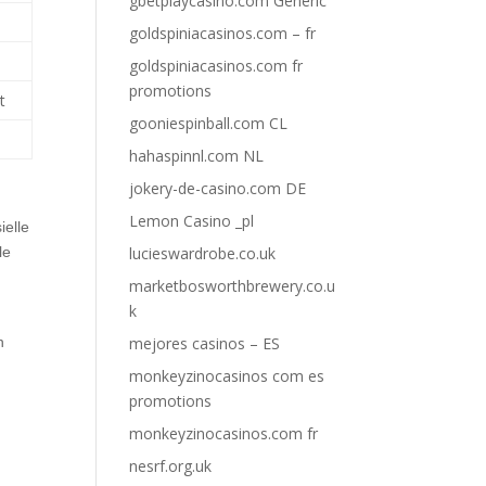
gbetplaycasino.com Generic
goldspiniacasinos.com – fr
goldspiniacasinos.com fr
promotions
t
gooniespinball.com CL
hahaspinnl.com NL
jokery-de-casino.com DE
Lemon Casino _pl
ielle
le
lucieswardrobe.co.uk
marketbosworthbrewery.co.u
k
n
mejores casinos – ES
monkeyzinocasinos com es
promotions
monkeyzinocasinos.com fr
nesrf.org.uk