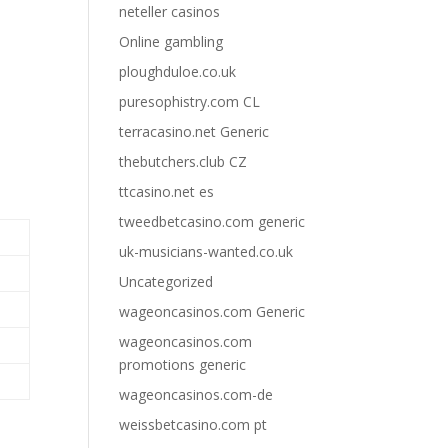
neteller casinos
Online gambling
ploughduloe.co.uk
puresophistry.com CL
terracasino.net Generic
thebutchers.club CZ
ttcasino.net es
tweedbetcasino.com generic
uk-musicians-wanted.co.uk
Uncategorized
wageoncasinos.com Generic
wageoncasinos.com
promotions generic
wageoncasinos.com-de
weissbetcasino.com pt