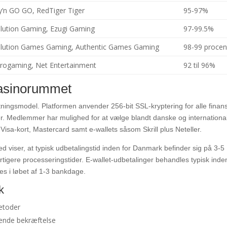
y’n GO GO, RedTiger Tiger
95-97%
lution Gaming, Ezugi Gaming
97-99.5%
lution Games Gaming, Authentic Games Gaming
98-99 procen
rogaming, Net Entertainment
92 til 96%
Casinorummet
etningsmodel. Platformen anvender 256-bit SSL-kryptering for alle finans
r. Medlemmer har mulighed for at vælge blandt danske og internationa
isa-kort, Mastercard samt e-wallets såsom Skrill plus Neteller.
viser, at typisk udbetalingstid inden for Danmark befinder sig på 3-5
rtigere processeringstider. E-wallet-udbetalinger behandles typisk inde
es i løbet af 1-3 bankdage.
k
etoder
ående bekræftelse