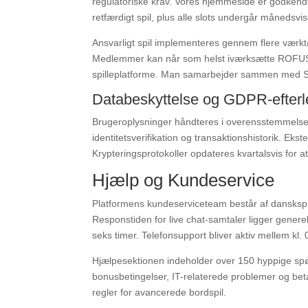
regulatoriske krav. Vores hjemmeside er godken
retfærdigt spil, plus alle slots undergår måneds
Ansvarligt spil implementeres gennem flere værktø
Medlemmer kan når som helst iværksætte ROFUS-r
spilleplatforme. Man samarbejder sammen med StopSp
Databeskyttelse og GDPR-efterl
Brugeroplysninger håndteres i overensstemmelse
identitetsverifikation og transaktionshistorik. Ek
Krypteringsprotokoller opdateres kvartalsvis for a
Hjælp og Kundeservice
Platformens kundeserviceteam består af dansksprog
Responstiden for live chat-samtaler ligger genere
seks timer. Telefonsupport bliver aktiv mellem kl.
Hjælpesektionen indeholder over 150 hyppige s
bonusbetingelser, IT-relaterede problemer og be
regler for avancerede bordspil.