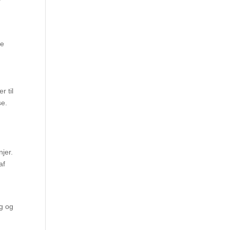
r
ke
 til
se.
jer.
af
ng og