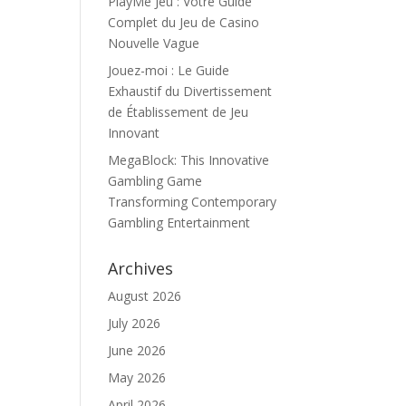
PlayMe Jeu : Votre Guide
Complet du Jeu de Casino
Nouvelle Vague
Jouez-moi : Le Guide
Exhaustif du Divertissement
de Établissement de Jeu
Innovant
MegaBlock: This Innovative
Gambling Game
Transforming Contemporary
Gambling Entertainment
Archives
August 2026
July 2026
June 2026
May 2026
April 2026