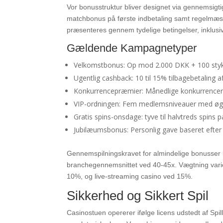
Vor bonusstruktur bliver designet via gennemsig
matchbonus på første indbetaling samt regelmæs
præsenteres gennem tydelige betingelser, inklusiv
Gældende Kampagnetyper
Velkomstbonus: Op mod 2.000 DKK + 100 styk g
Ugentlig cashback: 10 til 15% tilbagebetaling
Konkurrencepræmier: Månedlige konkurrence
VIP-ordningen: Fem medlemsniveauer med øg
Gratis spins-onsdage: tyve til halvtreds spins 
Jubilæumsbonus: Personlig gave baseret efter s
Gennemspilningskravet for almindelige bonusser 
branchegennemsnittet ved 40-45x. Vægtning varie
10%, og live-streaming casino ved 15%.
Sikkerhed og Sikkert Spil
Casinostuen opererer ifølge licens udstedt af Spi