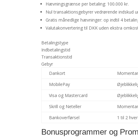
Hævningsgrænse per betaling: 100.000 kr.
Nul transaktionsgebyrer vedrørende indskud u
Gratis månedlige hævninger: op indtil 4 betali
Valutakonvertering til DKK uden ekstra omkos
Betalingstype
Indbetalingstid
Transaktionstid
Gebyr
Dankort
Momenta
MobilePay
Øjeblikkeli
Visa og Mastercard
Øjeblikkeli
Skrill og Neteller
Momenta
Bankoverførsel
1 til 2 hv
Bonusprogrammer og Prom