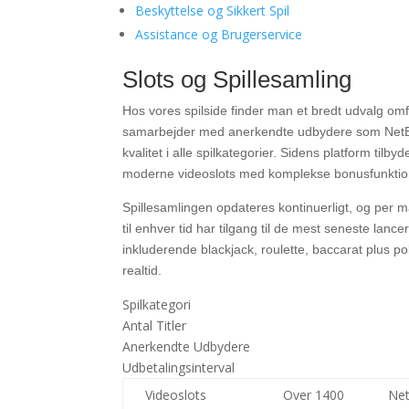
Beskyttelse og Sikkert Spil
Assistance og Brugerservice
Slots og Spillesamling
Hos vores spilside finder man et bredt udvalg om
samarbejder med anerkendte udbydere som NetEn
kvalitet i alle spilkategorier. Sidens platform tilby
moderne videoslots med komplekse bonusfunktio
Spillesamlingen opdateres kontinuerligt, og per m
til enhver tid har tilgang til de mest seneste lanc
inkluderende blackjack, roulette, baccarat plus p
realtid.
Spilkategori
Antal Titler
Anerkendte Udbydere
Udbetalingsinterval
Videoslots
Over 1400
Net