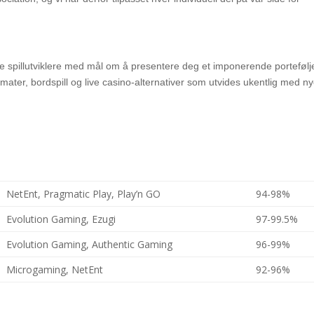
spillutviklere med mål om å presentere deg et imponerende portefølj
utomater, bordspill og live casino-alternativer som utvides ukentlig med n
NetEnt, Pragmatic Play, Play’n GO
94-98%
Evolution Gaming, Ezugi
97-99.5%
Evolution Gaming, Authentic Gaming
96-99%
Microgaming, NetEnt
92-96%