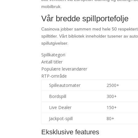
mobilbruk.
Vår bredde spillportefolje
Casinova jobber sammen med hele 50 respekterte 
spilltitler. Vårt bibliotek inneholder tusener av a
spillutgivelser.
Spillkategori
Antall titler
Populære leverandører
RTP-område
Spilleautomater
2500+
Bordspill
300+
Live Dealer
150+
Jackpot-spill
80+
Eksklusive features