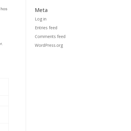
v hos
Meta
Log in
Entries feed
Comments feed
r.
WordPress.org