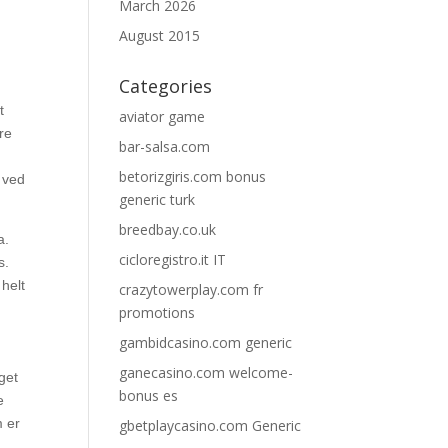
March 2026
August 2015
Categories
t
aviator game
re
bar-salsa.com
betorizgiris.com bonus
t ved
generic turk
breedbay.co.uk
a.
cicloregistro.it IT
s.
helt
crazytowerplay.com fr
promotions
gambidcasino.com generic
ganecasino.com welcome-
get
bonus es
e
m er
gbetplaycasino.com Generic