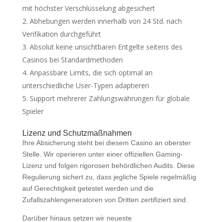
mit höchster Verschlüsselung abgesichert
Abhebungen werden innerhalb von 24 Std. nach
Verifikation durchgeführt
Absolut keine unsichtbaren Entgelte seitens des
Casinos bei Standardmethoden
Anpassbare Limits, die sich optimal an
unterschiedliche User-Typen adaptieren
Support mehrerer Zahlungswährungen für globale
Spieler
Lizenz und Schutzmaßnahmen
Ihre Absicherung steht bei diesem Casino an oberster
Stelle. Wir operieren unter einer offiziellen Gaming-
Lizenz und folgen rigorosen behördlichen Audits. Diese
Regulierung sichert zu, dass jegliche Spiele regelmäßig
auf Gerechtigkeit getestet werden und die
Zufallszahlengeneratoren von Dritten zertifiziert sind.
Darüber hinaus setzen wir neueste