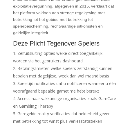
exploitatievergunning, afgegeven in 2015, verklaart dat
het platform voldoen aan strenge regelgeving met
betrekking tot het gebied met betrekking tot
spelerbescherming, rechtvaardige uitkomsten en
geldelijke integriteit.
Deze Plicht Tegenover Spelers
Zelfuitsluiting opties welke direct toegankelijk
worden via het gebruikers dashboard
Betalingslimieten welke spelers zelfstandig kunnen
bepalen met dagelijkse, week dan wel maand basis
Speeltijd notificaties dat u notificeren wanneer u één
voorafgaand bepaalde gametime hebt bereikt
Access naar vakkundige organisaties zoals GamCare
en Gambling Therapy
Geregelde reality verificaties dat helderheid geven
met betrekking tot winst plus verliesstatistieken