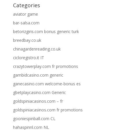
Categories
aviator game
bar-salsa.com
betorizgiris.com bonus generic turk
breedbay.co.uk
chinagardenreading.co.uk
cicloregistro.it IT
crazytowerplay.com fr promotions
gambidcasino.com generic
ganecasino.com welcome-bonus es
gbetplaycasino.com Generic
goldspiniacasinos.com – fr
goldspiniacasinos.com fr promotions
gooniespinball.com CL
hahaspinnl.com NL