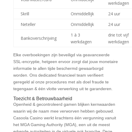
werkdagen
Skrill
Onmiddellijk
24 uur
Neteller
Onmiddellijk
24 uur
1 à 3
drie tot vijf
Bankoverschrijving
werkdagen
werkdagen
Elke overboekingen zijn beveiligd via geavanceerde
SSL-encryptie, hetgeen ervoor zorgt dat jouw monetaire
informatie te allen tijde beschermd gewaarborgd
worden. Ons dedicated financieel team verifieert
geregeld al onze procedures met als doel fraude te
tegengaan & één vlotte verwerking uit te garanderen.
Toezicht & Betrouwbaarheid
Openheid & gecontroleerd gamen blijken kernwaarden
waarin wij de naam mee verworven hebben gebouwd.
Casoola Casino werkt krachtens één vergunning vanuit
het MGA Gaming Authority (MGA), een uit de meest
erkende autoriteiten in de virtuele gok branche. Deze