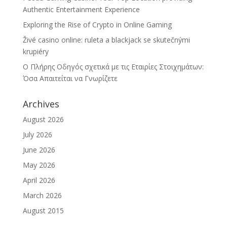
Authentic Entertainment Experience
Exploring the Rise of Crypto in Online Gaming
Živé casino online: ruleta a blackjack se skutečnými
krupiéry
Ο Πλήρης Οδηγός σχετικά με τις Εταιρίες Στοιχημάτων:
Όσα Απαιτείται να Γνωρίζετε
Archives
August 2026
July 2026
June 2026
May 2026
April 2026
March 2026
August 2015