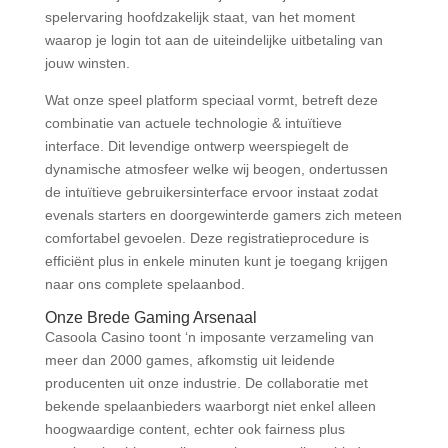
spelervaring hoofdzakelijk staat, van het moment
waarop je login tot aan de uiteindelijke uitbetaling van
jouw winsten.
Wat onze speel platform speciaal vormt, betreft deze
combinatie van actuele technologie & intuïtieve
interface. Dit levendige ontwerp weerspiegelt de
dynamische atmosfeer welke wij beogen, ondertussen
de intuïtieve gebruikersinterface ervoor instaat zodat
evenals starters en doorgewinterde gamers zich meteen
comfortabel gevoelen. Deze registratieprocedure is
efficiënt plus in enkele minuten kunt je toegang krijgen
naar ons complete spelaanbod.
Onze Brede Gaming Arsenaal
Casoola Casino toont ‘n imposante verzameling van
meer dan 2000 games, afkomstig uit leidende
producenten uit onze industrie. De collaboratie met
bekende spelaanbieders waarborgt niet enkel alleen
hoogwaardige content, echter ook fairness plus