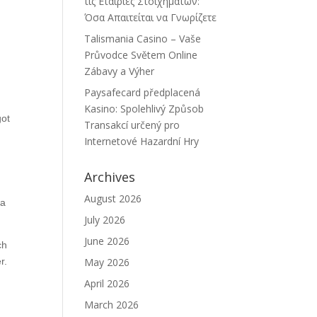
τις Εταιρίες Στοιχημάτων:
Όσα Απαιτείται να Γνωρίζετε
Talismania Casino – Vaše
Průvodce Světem Online
Zábavy a Výher
Paysafecard předplacená
.
Kasino: Spolehlivý Způsob
got
Transakcí určený pro
Internetové Hazardní Hry
Archives
August 2026
ra
July 2026
June 2026
ch
r.
May 2026
April 2026
March 2026