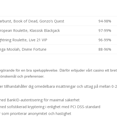
arburst, Book of Dead, Gonzo’s Quest
94-98%
ropean Roulette, Klassisk Blackjack
97-99%
ghtning Roulette, Live 21 VIP
96-99%
ga Moolah, Divine Fortune
88-96%
vgörande för en bra spelupplevelse. Därför erbjuder vårt casino ett bret
 önskemål och preferenser.
ller tillhandahåller dig omedelbara insättningar och uttag på mellan 0-
med BankID-autentisering för maximal säkerhet
ed sofistikerad kryptering i enlighet med PCI DSS-standard
som prioriterar anonymitet och hastighet