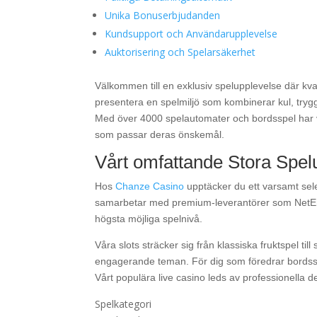
Unika Bonuserbjudanden
Kundsupport och Användarupplevelse
Auktorisering och Spelarsäkerhet
Välkommen till en exklusiv spelupplevelse där kval
presentera en spelmiljö som kombinerar kul, tryggh
Med över 4000 spelautomater och bordsspel har vi
som passar deras önskemål.
Vårt omfattande Stora Spel
Hos
Chanze Casino
upptäcker du ett varsamt sele
samarbetar med premium-leverantörer som NetEnt,
högsta möjliga spelnivå.
Våra slots sträcker sig från klassiska fruktspel ti
engagerande teman. För dig som föredrar bordsspe
Vårt populära live casino leds av professionella de
Spelkategori