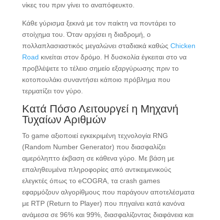
νίκες του πριν γίνει το αναπόφευκτο.
Κάθε γύρισμα ξεκινά με τον παίκτη να ποντάρει το
στοίχημα του. Όταν αρχίσει η διαδρομή, ο
πολλαπλασιαστικός μεγαλώνει σταδιακά καθώς
Chicken
Road
κινείται στον δρόμο. Η δυσκολία έγκειται στο να
προβλέψετε το τέλειο σημείο εξαργύρωσης πριν το
κοτοπουλάκι συναντήσει κάποιο πρόβλημα που
τερματίζει τον γύρο.
Κατά Πόσο Λειτουργεί η Μηχανή
Τυχαίων Αριθμών
Το game αξιοποιεί εγκεκριμένη τεχνολογία RNG
(Random Number Generator) που διασφαλίζει
αμερόληπτο έκβαση σε κάθενα γύρο. Με βάση με
επαληθευμένα πληροφορίες από αντικειμενικούς
ελεγκτές όπως το eCOGRA, τα crash games
εφαρμόζουν αλγορίθμους που παράγουν αποτελέσματα
με RTP (Return to Player) που πηγαίνει κατά κανόνα
ανάμεσα σε 96% και 99%, διασφαλίζοντας διαφάνεια και