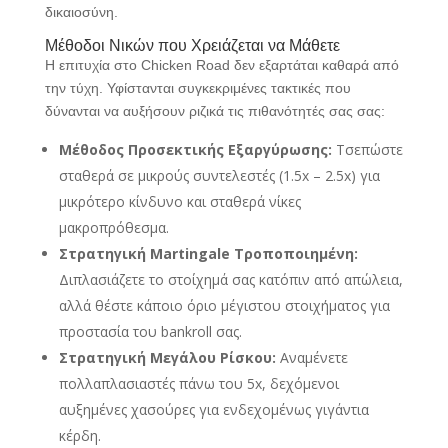
δικαιοσύνη.
Μέθοδοι Νικών που Χρειάζεται να Μάθετε
Η επιτυχία στο Chicken Road δεν εξαρτάται καθαρά από
την τύχη. Υφίστανται συγκεκριμένες τακτικές που
δύνανται να αυξήσουν ριζικά τις πιθανότητές σας σας:
Μέθοδος Προσεκτικής Εξαργύρωσης:
Τσεπώστε
σταθερά σε μικρούς συντελεστές (1.5x – 2.5x) για
μικρότερο κίνδυνο και σταθερά νίκες
μακροπρόθεσμα.
Στρατηγική Martingale Τροποποιημένη:
Διπλασιάζετε το στοίχημά σας κατόπιν από απώλεια,
αλλά θέστε κάποιο όριο μέγιστου στοιχήματος για
προστασία του bankroll σας.
Στρατηγική Μεγάλου Ρίσκου:
Αναμένετε
πολλαπλασιαστές πάνω του 5x, δεχόμενοι
αυξημένες χασούρες για ενδεχομένως γιγάντια
κέρδη.