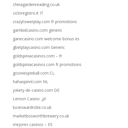
chinagardenreading.co.uk
cicloregistro.it IT
crazytowerplay.com fr promotions
gambidcasino.com generic
ganecasino.com welcome-bonus es
gbetplaycasino.com Generic
goldspiniacasinos.com – fr
goldspiniacasinos.com fr promotions
gooniespinball.com CL
hahaspinnl.com NL
jokery-de-casino.com DE
Lemon Casino _pl
lucieswardrobe.co.uk
marketbosworthbrewery.co.uk
mejores casinos – ES