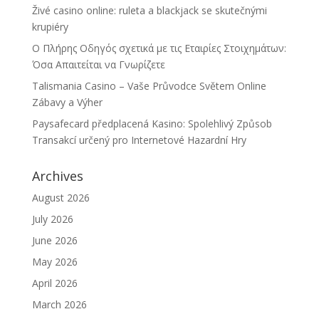
Živé casino online: ruleta a blackjack se skutečnými
krupiéry
Ο Πλήρης Οδηγός σχετικά με τις Εταιρίες Στοιχημάτων:
Όσα Απαιτείται να Γνωρίζετε
Talismania Casino – Vaše Průvodce Světem Online
Zábavy a Výher
Paysafecard předplacená Kasino: Spolehlivý Způsob
Transakcí určený pro Internetové Hazardní Hry
Archives
August 2026
July 2026
June 2026
May 2026
April 2026
March 2026