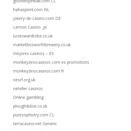
gooniespinball.com CL
hahaspinnl.com NL
jokery-de-casino.com DE
Lemon Casino _pl
lucieswardrobe.co.uk
marketbosworthbrewery.co.uk
mejores casinos – ES
monkeyzinocasinos com es promotions
monkeyzinocasinos.com fr
nesrf.org.uk
neteller casinos
Online gambling
ploughduloe.co.uk
puresophistry.com CL
terracasino.net Generic