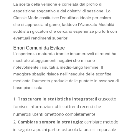
La scelta della versione è correlata dal profilo di
esposizione soggettivo e dai obiettivi di sessione. Lo
Classic Mode costituisce l’equilibrio ideale per coloro
che si approccia al game, laddove l’Avanzato Modalità
soddisfa i giocatori che cercano esperienze più forti con
eventuali rendimenti superiori.
Errori Comuni da Evitare
L’esperienza maturata tramite innumerevoli di round ha
mostrato atteggiamenti negativi che minano
notevolmente i risultati a medio-lungo termine. Il
maggiore sbaglio risiede nell’inseguire delle sconfitte
mediante l’aumento graduale delle puntate in assenza di
base pianificata.
Trascurare le statistiche integrate:
il cruscotto
fornisce informazioni utili sui trend recenti che
numerosi utenti omettono completamente
Cambiare sempre la strategia:
cambiare metodo
in seguito a pochi partite ostacola la analisi imparziale