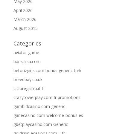
May 2026
April 2026
March 2026
August 2015
Categories
aviator game
bar-salsa.com
betorizgiris.com bonus generic turk
breedbay.co.uk
cicloregistro.it IT
crazytowerplay.com fr promotions
gambidcasino.com generic
ganecasino.com welcome-bonus es
gbetplaycasino.com Generic
goldspiniacasinos.com – fr