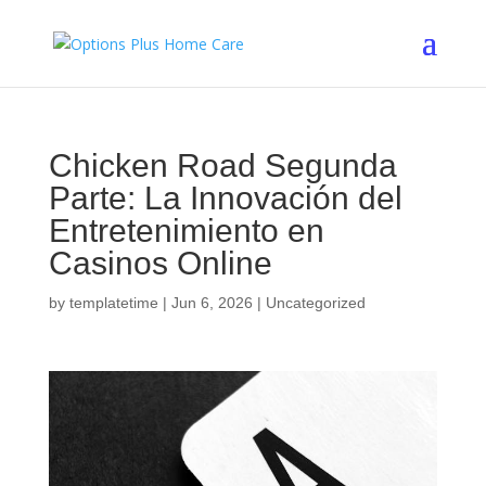
Chicken Road Segunda
Parte: La Innovación del
Entretenimiento en
Casinos Online
by
templatetime
|
Jun 6, 2026
|
Uncategorized