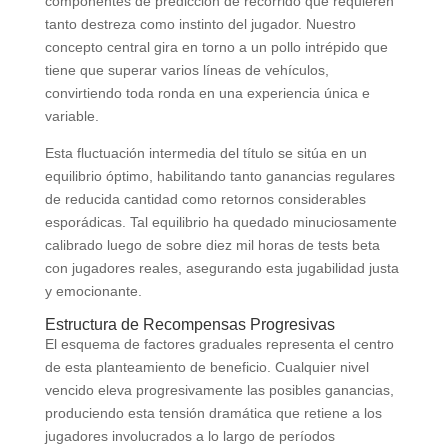
componentes de predicción de recorrido que requieren
tanto destreza como instinto del jugador. Nuestro
concepto central gira en torno a un pollo intrépido que
tiene que superar varios líneas de vehículos,
convirtiendo toda ronda en una experiencia única e
variable.
Esta fluctuación intermedia del título se sitúa en un
equilibrio óptimo, habilitando tanto ganancias regulares
de reducida cantidad como retornos considerables
esporádicas. Tal equilibrio ha quedado minuciosamente
calibrado luego de sobre diez mil horas de tests beta
con jugadores reales, asegurando esta jugabilidad justa
y emocionante.
Estructura de Recompensas Progresivas
El esquema de factores graduales representa el centro
de esta planteamiento de beneficio. Cualquier nivel
vencido eleva progresivamente las posibles ganancias,
produciendo esta tensión dramática que retiene a los
jugadores involucrados a lo largo de períodos