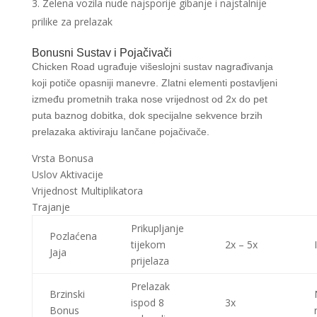
Zelena vozila nude najsporije gibanje i najstalnije
prilike za prelazak
Bonusni Sustav i Pojačivači
Chicken Road ugrađuje višeslojni sustav nagrađivanja
koji potiče opasniji manevre. Zlatni elementi postavljeni
između prometnih traka nose vrijednost od 2x do pet
puta baznog dobitka, dok specijalne sekvence brzih
prelazaka aktiviraju lančane pojačivače.
Vrsta Bonusa
Uslov Aktivacije
Vrijednost Multiplikatora
Trajanje
Prikupljanje
Pozlaćena
tijekom
2x – 5x
Jaja
prijelaza
Prelazak
Brzinski
ispod 8
3x
Bonus