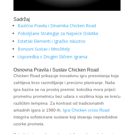
Sadržaj
Bazična Pravila i Dinamika Chicken Road
Poboljšane Strategije za Najveće Dobitke
Estetski Elementi i Igračko Iskustvo
Bonusni Sustav i Množitelji
Usporedba s Drugim Sličnim Igrama
Osnovna Pravila i Sustav Chicken Road
Chicken Road prikazuje inovativnu igru presretanja koja
zahtijeva brzo razmišljanje i precizno planiranje. Naša
igra bazira se na prostoj premisi: kokoška mora prijeći
prometnu prometnicu bez udara s vozilima koja se kreću
različitim tempima. Za kontrast od tradicionalnih
arkadnih igara iz 1980-ih,
Igra Chicken cross Road
integrira sofisticirane sustave koji stvaraju nepredvidive
uzorke prometa.