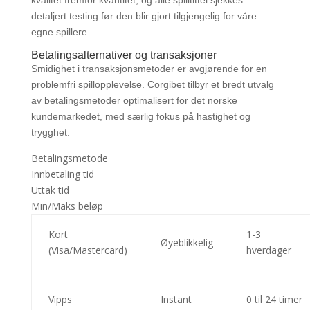
detaljert testing før den blir gjort tilgjengelig for våre
egne spillere.
Betalingsalternativer og transaksjoner
Smidighet i transaksjonsmetoder er avgjørende for en
problemfri spillopplevelse. Corgibet tilbyr et bredt utvalg
av betalingsmetoder optimalisert for det norske
kundemarkedet, med særlig fokus på hastighet og
trygghet.
Betalingsmetode
Innbetaling tid
Uttak tid
Min/Maks beløp
Kort
1-3
Øyeblikkelig
(Visa/Mastercard)
hverdager
Vipps
Instant
0 til 24 timer