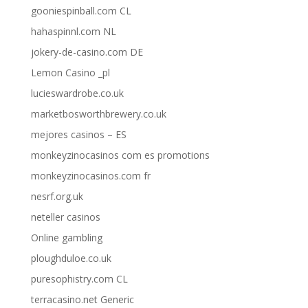
gooniespinball.com CL
hahaspinnl.com NL
jokery-de-casino.com DE
Lemon Casino _pl
lucieswardrobe.co.uk
marketbosworthbrewery.co.uk
mejores casinos – ES
monkeyzinocasinos com es promotions
monkeyzinocasinos.com fr
nesrf.org.uk
neteller casinos
Online gambling
ploughduloe.co.uk
puresophistry.com CL
terracasino.net Generic