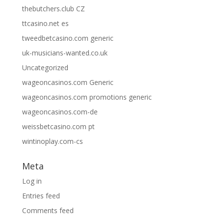
thebutchers.club CZ
ttcasino.net es
tweedbetcasino.com generic
uk-musicians-wanted.co.uk
Uncategorized
wageoncasinos.com Generic
wageoncasinos.com promotions generic
wageoncasinos.com-de
weissbetcasino.com pt
wintinoplay.com-cs
Meta
Log in
Entries feed
Comments feed