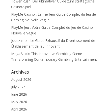
Tower Rush: Der ultimativer Guide zum strategische
Casino-Spiel
PlayMe Casino : Le meilleur Guide Complet du Jeu de
Gaming Nouvelle Vague
PlayMe Jeu : Votre Guide Complet du Jeu de Casino
Nouvelle Vague
Jouez-moi : Le Guide Exhaustif du Divertissement de
Établissement de Jeu Innovant
MegaBlock: This Innovative Gambling Game
Transforming Contemporary Gambling Entertainment
Archives
August 2026
July 2026
June 2026
May 2026
April 2026