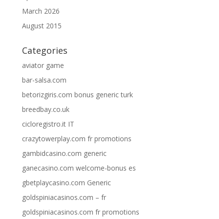
March 2026
August 2015
Categories
aviator game
bar-salsa.com
betorizgiris.com bonus generic turk
breedbay.co.uk
cicloregistro.it IT
crazytowerplay.com fr promotions
gambidcasino.com generic
ganecasino.com welcome-bonus es
gbetplaycasino.com Generic
goldspiniacasinos.com – fr
goldspiniacasinos.com fr promotions