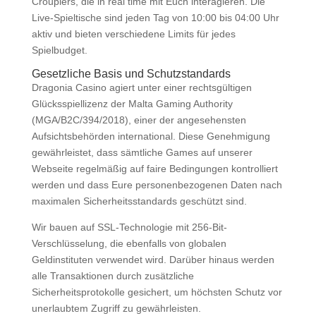
Croupiers, die in real time mit Euch interagieren. Die
Live-Spieltische sind jeden Tag von 10:00 bis 04:00 Uhr
aktiv und bieten verschiedene Limits für jedes
Spielbudget.
Gesetzliche Basis und Schutzstandards
Dragonia Casino agiert unter einer rechtsgültigen
Glücksspiellizenz der Malta Gaming Authority
(MGA/B2C/394/2018), einer der angesehensten
Aufsichtsbehörden international. Diese Genehmigung
gewährleistet, dass sämtliche Games auf unserer
Webseite regelmäßig auf faire Bedingungen kontrolliert
werden und dass Eure personenbezogenen Daten nach
maximalen Sicherheitsstandards geschützt sind.
Wir bauen auf SSL-Technologie mit 256-Bit-
Verschlüsselung, die ebenfalls von globalen
Geldinstituten verwendet wird. Darüber hinaus werden
alle Transaktionen durch zusätzliche
Sicherheitsprotokolle gesichert, um höchsten Schutz vor
unerlaubtem Zugriff zu gewährleisten.