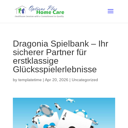
Dragonia Spielbank – Ihr
sicherer Partner für
erstklassige
Glücksspielerlebnisse
by
templatetime
|
Apr 20, 2026
|
Uncategorized