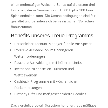
einen mehrstufigen Welcome Bonus auf die ersten drei
Eingaben, der in Summe bis zu 1.500 € plus 200 Free
Spins enthalten kann. Die Umsatzbedingungen sind fair
gestaltet und befinden sich bei realistischen 35-fachen
Bonussumme.
Benefits unseres Treue-Programms
Persönlicher Account-Manager für alle VIP-Spieler
Exklusive Auflade-Boni mit geringeren
Wettanforderungen
Raschere Auszahlungen mit höheren Limits
Invitations zu speziellen Turnieren und
Wettbewerben
Cashback-Programme mit wöchentlichen
Rückerstattungen
Birthday Gifts und maßgeschneiderte Goodies
Das vierstufige Loyalitätssystem honoriert regelmäßiges