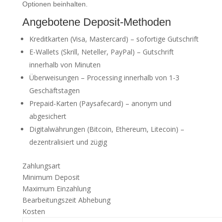
Optionen beinhalten.
Angebotene Deposit-Methoden
Kreditkarten (Visa, Mastercard) – sofortige Gutschrift
E-Wallets (Skrill, Neteller, PayPal) – Gutschrift
innerhalb von Minuten
Überweisungen – Processing innerhalb von 1-3
Geschäftstagen
Prepaid-Karten (Paysafecard) – anonym und
abgesichert
Digitalwährungen (Bitcoin, Ethereum, Litecoin) –
dezentralisiert und zügig
Zahlungsart
Minimum Deposit
Maximum Einzahlung
Bearbeitungszeit Abhebung
Kosten