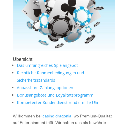
Übersicht
Das umfangreiches Spielangebot
Rechtliche Rahmenbedingungen und
Sicherheitsstandards
Anpassbare Zahlungsoptionen
Bonusangebote und Loyalitätsprogramm
Kompetenter Kundendienst rund um die Uhr
Willkommen bei
casino dragonia
, wo Premium-Qualität
auf Entertainment trifft. Wir haben uns als bewährte