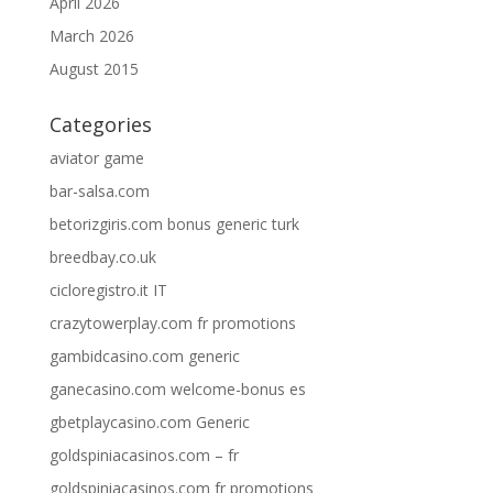
April 2026
March 2026
August 2015
Categories
aviator game
bar-salsa.com
betorizgiris.com bonus generic turk
breedbay.co.uk
cicloregistro.it IT
crazytowerplay.com fr promotions
gambidcasino.com generic
ganecasino.com welcome-bonus es
gbetplaycasino.com Generic
goldspiniacasinos.com – fr
goldspiniacasinos.com fr promotions