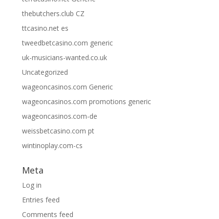
thebutchers.club CZ
ttcasino.net es
tweedbetcasino.com generic
uk-musicians-wanted.co.uk
Uncategorized
wageoncasinos.com Generic
wageoncasinos.com promotions generic
wageoncasinos.com-de
weissbetcasino.com pt
wintinoplay.com-cs
Meta
Log in
Entries feed
Comments feed