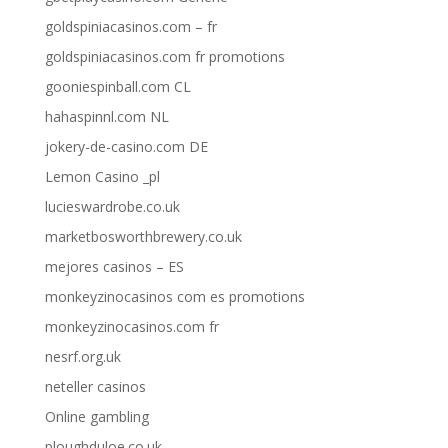
goldspiniacasinos.com – fr
goldspiniacasinos.com fr promotions
gooniespinball.com CL
hahaspinnl.com NL
jokery-de-casino.com DE
Lemon Casino _pl
lucieswardrobe.co.uk
marketbosworthbrewery.co.uk
mejores casinos – ES
monkeyzinocasinos com es promotions
monkeyzinocasinos.com fr
nesrf.org.uk
neteller casinos
Online gambling
ploughduloe.co.uk