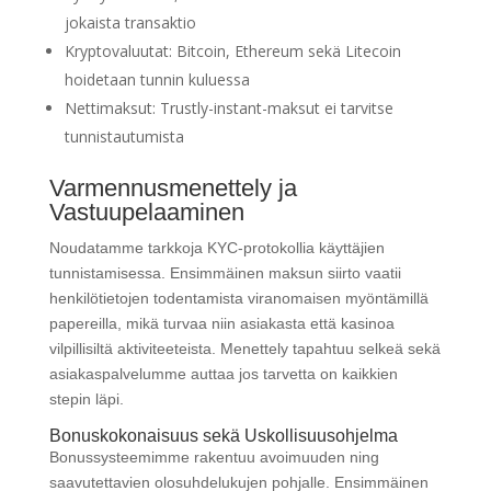
jokaista transaktio
Kryptovaluutat: Bitcoin, Ethereum sekä Litecoin
hoidetaan tunnin kuluessa
Nettimaksut: Trustly-instant-maksut ei tarvitse
tunnistautumista
Varmennusmenettely ja
Vastuupelaaminen
Noudatamme tarkkoja KYC-protokollia käyttäjien
tunnistamisessa. Ensimmäinen maksun siirto vaatii
henkilötietojen todentamista viranomaisen myöntämillä
papereilla, mikä turvaa niin asiakasta että kasinoa
vilpillisiltä aktiviteeteista. Menettely tapahtuu selkeä sekä
asiakaspalvelumme auttaa jos tarvetta on kaikkien
stepin läpi.
Bonuskokonaisuus sekä Uskollisuusohjelma
Bonussysteemimme rakentuu avoimuuden ning
saavutettavien olosuhdelukujen pohjalle. Ensimmäinen