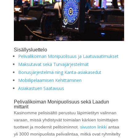
Sisällysluettelo
Pelivalikoiman Monipuolisuus ja Laatuvaatimukset
Maksutavat sekä Turvajärjestelmät
Bonusjärjestelmä ning Kanta-asiakasedut
Mobiilipelaamisen Kehittäminen
Asiakastuen Saatavuus
Pelivalikoiman Monipuolisuus sekä Laadun
mittarit
Kasinomme pelisisältö perustuu läpimietityn valinnan
varaan, missä yhdistyvät toimialan kärkien toimittajien
tuotteet ja modernit pelitoiminnot.
sivuston linkki
antaa
yli 3000 monipuolista pelivalintaa, mitkä ovat ryhmitelty