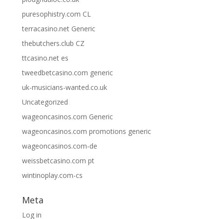
puresophistry.com CL
terracasino.net Generic
thebutchers.club CZ
ttcasino.net es
tweedbetcasino.com generic
uk-musicians-wanted.co.uk
Uncategorized
wageoncasinos.com Generic
wageoncasinos.com promotions generic
wageoncasinos.com-de
weissbetcasino.com pt
wintinoplay.com-cs
Meta
Log in