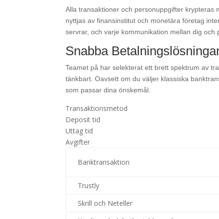
Alla transaktioner och personuppgifter kryptera
nyttjas av finansinstitut och monetära företag inte
servrar, och varje kommunikation mellan dig och p
Snabba Betalningslösninga
Teamet på har selekterat ett brett spektrum av tr
tänkbart. Oavsett om du väljer klassiska banktrans
som passar dina önskemål.
Transaktionsmetod
Deposit tid
Uttag tid
Avgifter
Banktransaktion
Trustly
Skrill och Neteller