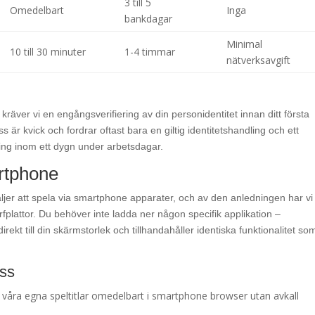
3 till 5
Omedelbart
Inga
bankdagar
Minimal
10 till 30 minuter
1-4 timmar
nätverksavgift
räver vi en engångsverifiering av din personidentitet innan ditt första
är kvick och fordrar oftast bara en giltig identitetshandling och ett
ring inom ett dygn under arbetsdagar.
rtphone
jer att spela via smartphone apparater, och av den anledningen har vi
plattor. Du behöver inte ladda ner någon specifik applikation –
ekt till din skärmstorlek och tillhandahåller identiska funktionalitet so
Oss
da våra egna speltitlar omedelbart i smartphone browser utan avkall