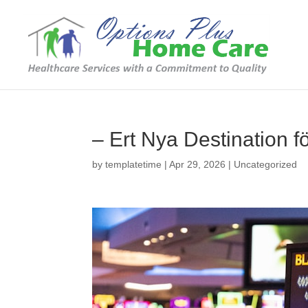
– Ert Nya Destination f
by
templatetime
|
Apr 29, 2026
|
Uncategorized