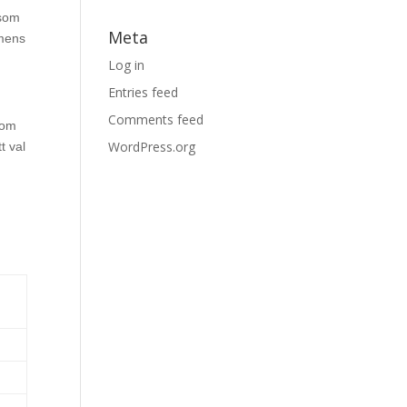
 som
Meta
rmens
Log in
Entries feed
Comments feed
som
WordPress.org
t val