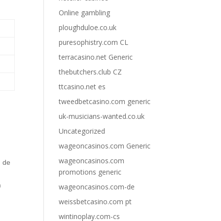
Online gambling
ploughduloe.co.uk
puresophistry.com CL
terracasino.net Generic
thebutchers.club CZ
ttcasino.net es
tweedbetcasino.com generic
uk-musicians-wanted.co.uk
Uncategorized
wageoncasinos.com Generic
wageoncasinos.com
d de
promotions generic
m
wageoncasinos.com-de
weissbetcasino.com pt
wintinoplay.com-cs