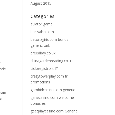
August 2015
Categories
aviator game
bar-salsa.com
betorizgiris.com bonus
generic turk
breedbay.co.uk
chinagardenreading.co.uk
r
cicloregistro.it IT
rade
crazytowerplay.com fr
promotions
gambidcasino.com generic
gram
ganecasino.com welcome-
ar
bonus es
gbetplaycasino.com Generic