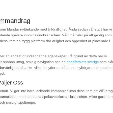
Sammandrag
 som blandar nytänkande med tillförlitlighet. Ända sedan vår start har vi
edande spelare inom casinobranschen. Vårt mål vilar på att ge dig som
an dessutom en trygg plattform där ärlighet och öppenhet är placerade i
mer än endast grundläggande egenskaper. På grund av detta har vi
ler snabba uttag, smidig navigation och en
needforslots sverige
som slå
vänlighet i åtanke, vilket betyder att både och nybörjare och routine
gel.
Väljer Oss
 arenan. Vi ger inte bara lockande kampanjer utan dessutom ett VIP-pro
i samarbeten med de bästa spelutvecklarna i branschen, vilket garanter
och smidigt speltempo.