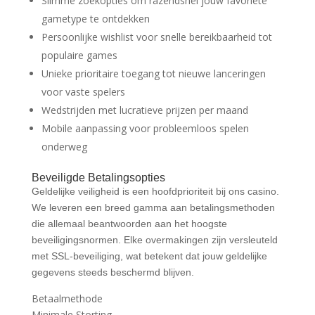
Slimme zoekopties om razendsnel jouw favoriete
gametype te ontdekken
Persoonlijke wishlist voor snelle bereikbaarheid tot
populaire games
Unieke prioritaire toegang tot nieuwe lanceringen
voor vaste spelers
Wedstrijden met lucratieve prijzen per maand
Mobile aanpassing voor probleemloos spelen
onderweg
Beveiligde Betalingsopties
Geldelijke veiligheid is een hoofdprioriteit bij ons casino.
We leveren een breed gamma aan betalingsmethoden
die allemaal beantwoorden aan het hoogste
beveiligingsnormen. Elke overmakingen zijn versleuteld
met SSL-beveiliging, wat betekent dat jouw geldelijke
gegevens steeds beschermd blijven.
Betaalmethode
Minimale Storting