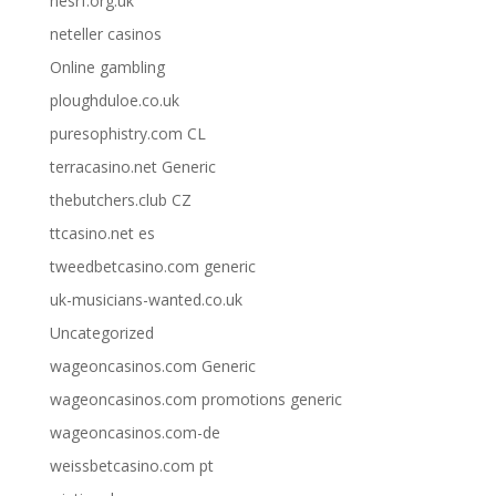
nesrf.org.uk
neteller casinos
Online gambling
ploughduloe.co.uk
puresophistry.com CL
terracasino.net Generic
thebutchers.club CZ
ttcasino.net es
tweedbetcasino.com generic
uk-musicians-wanted.co.uk
Uncategorized
wageoncasinos.com Generic
wageoncasinos.com promotions generic
wageoncasinos.com-de
weissbetcasino.com pt