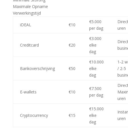
Maximale Opname
Verwerkingstijd
€5.000
Direct
iDEAL
€10
per dag
uren
€3.000
Direct
Creditcard
€20
elke
busin
dag
€10.000
1-2 w
Bankoverschrijving
€50
elke
/ 2-5
dag
busin
Direct
€7.500
E-wallets
€10
Maxi
per dag
uren
€15.000
Instan
Cryptocurrency
€15
elke
uren
dag