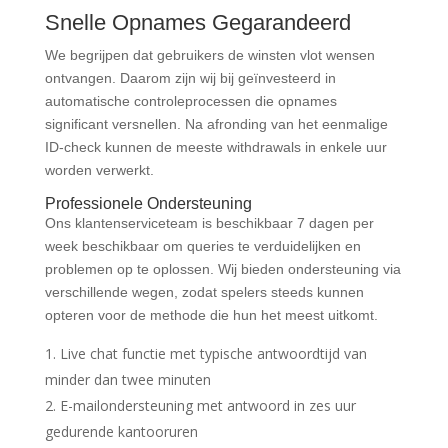
Snelle Opnames Gegarandeerd
We begrijpen dat gebruikers de winsten vlot wensen
ontvangen. Daarom zijn wij bij geïnvesteerd in
automatische controleprocessen die opnames
significant versnellen. Na afronding van het eenmalige
ID-check kunnen de meeste withdrawals in enkele uur
worden verwerkt.
Professionele Ondersteuning
Ons klantenserviceteam is beschikbaar 7 dagen per
week beschikbaar om queries te verduidelijken en
problemen op te oplossen. Wij bieden ondersteuning via
verschillende wegen, zodat spelers steeds kunnen
opteren voor de methode die hun het meest uitkomt.
Live chat functie met typische antwoordtijd van
minder dan twee minuten
E-mailondersteuning met antwoord in zes uur
gedurende kantooruren