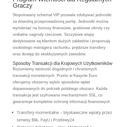
Graczy
Stopniowany schemat VIP pozwala zdobywać jednostki
za dowolną przeprowadzoną partię. Jednostki można
wymieniać na bonusy finansowe, gratisowe obroty czy
unikalne nagrody rzeczowe. Szczytowe etapy
dedykowane są klientom dużych zakładów i proponują
osobistego managera rachunku, prędzsze transfery
oraz dostęp do ekskluzywnych zawodów.
Sposoby Transakcji dla Krajowych Użytkowników
Rozumiemy istotność dogodnych i chronionych
transakcji monetarnych. Przeto w Kasynie Euro
oferujemy obszerny wybór sposobów wpłat
dopasowanych do potrzeb polskiego obszaru. Każda
transakcja jest szyfrowana mechanizmem SSL, co
gwarantuje kompletne ochronę informacji finansowych.
Transfery momentalne – błyskawiczne wpłaty przez
serwisy Blik, PayU i Przelewy24