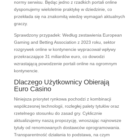
normy serwisu. Będąc jedno z rzadkich portali online
dysponujemy wieloletnie praktykę w dziedzinie, co
przekłada się na znakomitą wiedzę wymagań aktualnych
graczy.
Sprawdzony przypadek: Według zestawienia European
Gaming and Betting Association z 2023 roku, sektor
rozgrywek online w kontynencie wypracował wpływy
przekraczające 31 miliardów euro, co dowodzi
wzrastającą powodzenie portali online na ogromnym
kontynencie.
Dlaczego Użytkownicy Obierają
Euro Casino
Niniejsza priorytet rynkowa pochodzi z kombinacji
współczesnej technologii, rozległej palety tytułów oraz
rzetelnego stosunku do zasad gry. Cyklicznie
aktualizujemy naszą propozycję, wnoszając najnowsze
tytuły od renomowanych dostawców oprogramowania.
Transparentność działania to podstawa, na czym