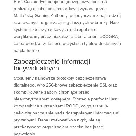
Euro Casino dysponuje urzędową zezwolenie na
realizację działalności hazardowej wydaną przez
Maltańską Gaming Authority, pojedynczym z najbardziej
szanowanych organizacji regulacyjnych w branży. Nasz
system liczb przypadkowych jest regularnie
weryfikowany przez niezależne laboratorium eCOGRA,
co potwierdza rzetelność wszystkich tytułów dostępnych
na platformie.
Zabezpieczenie Informacji
Indywidualnych
Stosujemy najnowsze protokoły bezpieczeństwa
digitalnego, w to 256-bitowe zabezpieczenie SSL oraz
skomplikowane zapory chroniące przed
nieautoryzowanym dostępem. Strategia poufności jest
kompatybilna z przepisami RODO, co gwarantuje
całkowitą panowanie nad udostępnianymi informacjami
prywatnymi. Dane użytkowników nigdy nie są
przekazywane organizacjom trzecim bez jasnej
pozwolenia.