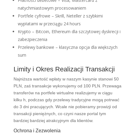
Płatności debetowe – Visa, Mastercard z
natychmiastowym procesowaniem
Portfele cyfrowe – Skrill, Neteller z szybkimi
wypłatami w przeciągu 24 hours
Krypto – Bitcoin, Ethereum dla szczytowej dyskrecji i
zabezpieczenia
Przelewy bankowe – klasyczna opcja dla większych
sum
Limity i Okres Realizacji Transakcji
Najniższa wartość wpłaty w naszym kasynie stanowi 50
PLN, zaś transakcje wykonujemy od 100 PLN. Przewaga
transferów na portfele wirtualne realizujemy w ciągu
kilku h, podczas gdy przelewy tradycyjne mogą potrwać
do 3 dni pracujących. Wcale nie pobieramy prowizji od
transakcji pieniężnych, co czyni nasze portal tym
bardziej bardziej atrakcyjnym dla klientów.
Ochrona i Zezwolenia