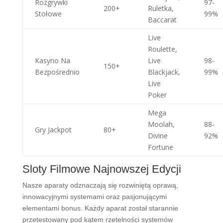
Rozgrywki
97-
200+
Ruletka,
Stołowe
99%
Baccarat
Live
Roulette,
Kasyno Na
Live
98-
150+
Bezpośrednio
Blackjack,
99%
Live
Poker
Mega
Moolah,
88-
Gry Jackpot
80+
Divine
92%
Fortune
Sloty Filmowe Najnowszej Edycji
Nasze aparaty odznaczają się rozwiniętą oprawą,
innowacyjnymi systemami oraz pasjonującymi
elementami bonus. Każdy aparat został starannie
przetestowany pod kątem rzetelności systemów