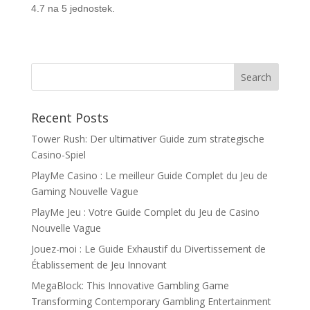
4.7 na 5 jednostek.
Recent Posts
Tower Rush: Der ultimativer Guide zum strategische
Casino-Spiel
PlayMe Casino : Le meilleur Guide Complet du Jeu de
Gaming Nouvelle Vague
PlayMe Jeu : Votre Guide Complet du Jeu de Casino
Nouvelle Vague
Jouez-moi : Le Guide Exhaustif du Divertissement de
Établissement de Jeu Innovant
MegaBlock: This Innovative Gambling Game
Transforming Contemporary Gambling Entertainment