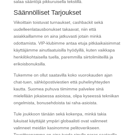
salaa sääntöjä pikkuruisella tekstillä.
Säännölliset Tarjoukset
Viikoittain toistuvat turnaukset, cashbackit sekä
uudelleenlatausbonukset takaavat, niin että
asiakkaillamme on aina jatkuvasti jotain minkä
odottamista. VIP-klubimme antaa etuja pitkäaikaisimmat
käyttäjämme ainutlaatuisilla hyödyillä, kuten vaikkapa
henkilökohtaisella tuella, paremmilla siirtolimiiteillä ja
erikoisbonuksilla.
Tukemme on ollut saatavilla koko vuorokauden ajan
chat-tuen, sähköpostiviestien että puhelinyhteyden
kautta. Suomea puhuva tiimimme palvelee sinä
mielellään jokaisessa asioissa, olipa kyseessä tekniikan
ongelmista, bonusehdoista tai raha-asioista.
Tule joukkoon tänään sekä kokenpa, minkä takia
lukuisat käyttäjät ympäri globaalisti ovat valinneet
valinneet meidän kasinomme pelitoverikseen.
Tavoitteenamme on aina tuoda sinulle paras saatavilla