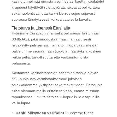
kasinotunnelmaa omasta asunnostasi kautta. Koulutetut
krupieerit käyttävät rulettipyörää, jakoavat pelikortteja
sekä huolehtivat, jotta kaikki kierros sujuu sujuvasti
suorassa lähetyksessä korkealaatuisella kuvalla.
Tietoturva ja Lisenssit Etusijalla
Pyörimme Curacaon virallisella pelilisenssillä (tunnus
8048/JAZ), joka muodostaa maailmanlaajuisesti
hyväksytty pelilisenssi. Tämä toimilupa vaatii meidän
palvelumme seuraamaan tiukkoja määräyksiä koskien
reilua peliä, turvallisuutta että vastuuntuntoista
pelaamista.
Käytämme kasinobranssien sääntöjen tasolla olevaa
SSL-suojausta varmistaaksemme jokaisen
asiakkaidemme yksityiset sekä maksutiedot. Tietosuoja
tulee olemaan meille erittäin tärkeää, emme missään
tapauksessa luovuta tietojasi ulkopuolisille osapuolille
vailla lupaa.
Henkilöllisyyden verifiointi:
Teemme tunne