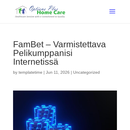
FamBet – Varmistettava
Pelikumppanisi
Internetissä
by
templatetime
|
Jun 11, 2026
|
Uncategorized