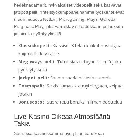
hedelmägamerit, nykyaikaiset videopelit sekä kasvavat
jättipottipelit. Yhteistyökumppaneinamme työskentelevät
muun muassa NetEnt, Microgaming, Play’n GO että
Pragmatic Play, joka varmistavat laadukkaan pelauksen
jokaisella pyöräytyksellä.
Klassikkopelit:
Klassiset 3 telan kolikot nostalgiaa
kaipaaville käyttäjille
Megaways-pelit:
Tuhansia voittoyhdistelmiä joka
pyöräytyksellä
Jackpot-pelit:
Sauma saada huikeita summia
Teemapelit:
Seikkailumaisista mytologiaan, kelpaa
jotakin
Bonusostot:
Suora reitti bonuksiin ilman odottelua
Live-Kasino Oikeaa Atmosfääriä
Takia
Suorassa kasinossamme pystyt tuntea oikeaa