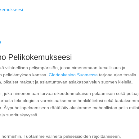
kokemukseesi
n
ino Pelikokemukseesi
ä viihteellisen peliympäristön, jossa nimenomaan turvallisuus ja
sen pelielämyksen kanssa.
Glorionkasino Suomessa
tarjoaa ajan tasalla
ön, pikaiset maksut ja asiantuntevan asiakaspalvelun suomen kielellä.
en, joka nimenomaan turvaa oikeudenmukaisen pelaamisen sekä pelaaj
rhaita teknologioita varmistaaksemme henkilötietosi sekä taataksem
la. Älypuhelinpelaamiseen räätälöity alustamme mahdollistaa pelin millo
ja suorituskyvyssä.
 normeihin. Tuotamme välineitä pelisessioiden rajoittamiseen,