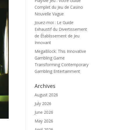
PlayMe Jeu : Votre Guide
Complet du Jeu de Casino
Nouvelle Vague
Jouez-moi : Le Guide
Exhaustif du Divertissement
de Établissement de Jeu
Innovant
MegaBlock: This Innovative
Gambling Game
Transforming Contemporary
Gambling Entertainment
Archives
August 2026
July 2026
June 2026
May 2026
April 2026