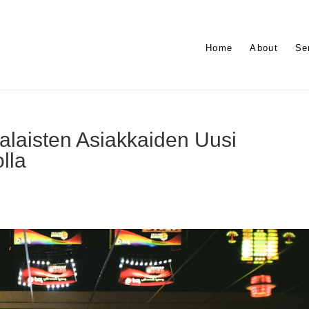
Home
About
Se
alaisten Asiakkaiden Uusi
lla