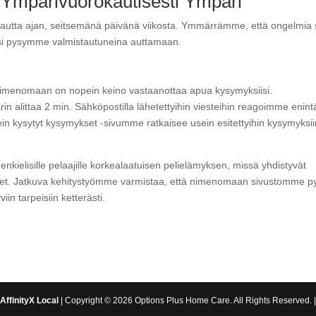
Ympärivuorokautisesti Ympäri
kautta ajan, seitsemänä päivänä viikosta. Ymmärrämme, että ongelmia
iksi pysymme valmistautuneina auttamaan.
a nimenomaan on nopein keino vastaanottaa apua kysymyksiisi.
 alittaa 2 min. Sähköpostilla lähetettyihin viesteihin reagoimme enin
in kysytyt kysymykset -sivumme ratkaisee usein esitettyihin kysymyksii
ielisille pelaajille korkealaatuisen pelielämyksen, missä yhdistyvät
atteet. Jatkuva kehitystyömme varmistaa, että nimenomaan sivustomme p
iin tarpeisiin ketterästi.
AffinityX Local
| Copyright © 2026 Options Plus Home Care. All Rights Reserved. 