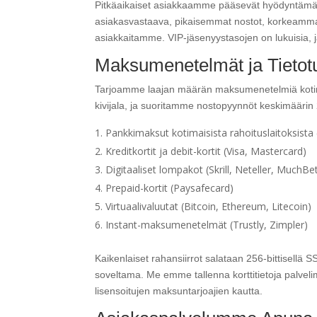
Pitkäaikaiset asiakkaamme pääsevät hyödyntämään
asiakasvastaava, pikaisemmat nostot, korkeammat
asiakkaitamme. VIP-jäsenyystasojen on lukuisia, 
Maksumenetelmät ja Tietot
Tarjoamme laajan määrän maksumenetelmiä kotimai
kivijala, ja suoritamme nostopyynnöt keskimäärin 
Pankkimaksut kotimaisista rahoituslaitoksist
Kreditkortit ja debit-kortit (Visa, Mastercard)
Digitaaliset lompakot (Skrill, Neteller, MuchBe
Prepaid-kortit (Paysafecard)
Virtuaalivaluutat (Bitcoin, Ethereum, Litecoin)
Instant-maksumenetelmät (Trustly, Zimpler)
Kaikenlaiset rahansiirrot salataan 256-bittisellä
soveltama. Me emme tallenna korttitietoja palvelim
lisensoitujen maksuntarjoajien kautta.