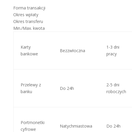
Forma transakcji
Okres wpłaty
Okres transferu
Min./Max. kwota
Karty
1-3 dni
Bezzwłoczna
bankowe
pracy
Przelewy z
2-5 dni
Do 24h
banku
roboczych
Portmonetki
Natychmiastowa
Do 24h
cyfrowe