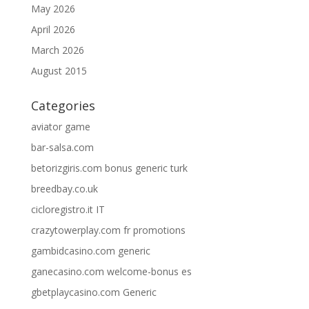
May 2026
April 2026
March 2026
August 2015
Categories
aviator game
bar-salsa.com
betorizgiris.com bonus generic turk
breedbay.co.uk
cicloregistro.it IT
crazytowerplay.com fr promotions
gambidcasino.com generic
ganecasino.com welcome-bonus es
gbetplaycasino.com Generic