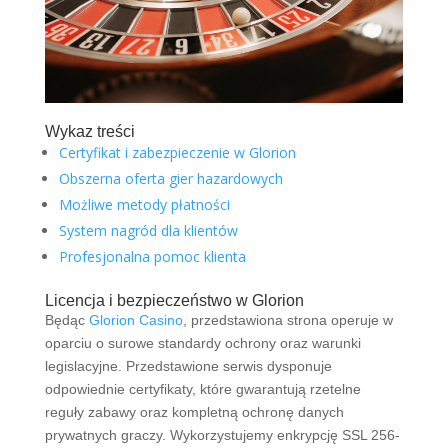
Wykaz treści
Certyfikat i zabezpieczenie w Glorion
Obszerna oferta gier hazardowych
Możliwe metody płatności
System nagród dla klientów
Profesjonalna pomoc klienta
Licencja i bezpieczeństwo w Glorion
Będąc
Glorion Casino
, przedstawiona strona operuje w
oparciu o surowe standardy ochrony oraz warunki
legislacyjne. Przedstawione serwis dysponuje
odpowiednie certyfikaty, które gwarantują rzetelne
reguły zabawy oraz kompletną ochronę danych
prywatnych graczy. Wykorzystujemy enkrypcję SSL 256-