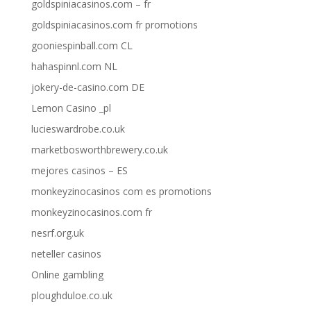
goldspiniacasinos.com – fr
goldspiniacasinos.com fr promotions
gooniespinball.com CL
hahaspinnl.com NL
jokery-de-casino.com DE
Lemon Casino _pl
lucieswardrobe.co.uk
marketbosworthbrewery.co.uk
mejores casinos – ES
monkeyzinocasinos com es promotions
monkeyzinocasinos.com fr
nesrf.org.uk
neteller casinos
Online gambling
ploughduloe.co.uk