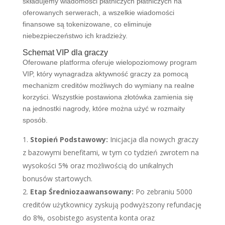
składujemy wiadomości płatniczych płatniczych na
oferowanych serwerach, a wszelkie wiadomości
finansowe są tokenizowane, co eliminuje
niebezpieczeństwo ich kradzieży.
Schemat VIP dla graczy
Oferowane platforma oferuje wielopoziomowy program
VIP, który wynagradza aktywność graczy za pomocą
mechanizm creditów możliwych do wymiany na realne
korzyści. Wszystkie postawiona złotówka zamienia się
na jednostki nagrody, które można użyć w rozmaity
sposób.
Stopień Podstawowy:
Inicjacja dla nowych graczy
z bazowymi benefitami, w tym co tydzień zwrotem na
wysokości 5% oraz możliwością do unikalnych
bonusów startowych.
Etap Średniozaawansowany:
Po zebraniu 5000
creditów użytkownicy zyskują podwyższony refundację
do 8%, osobistego asystenta konta oraz