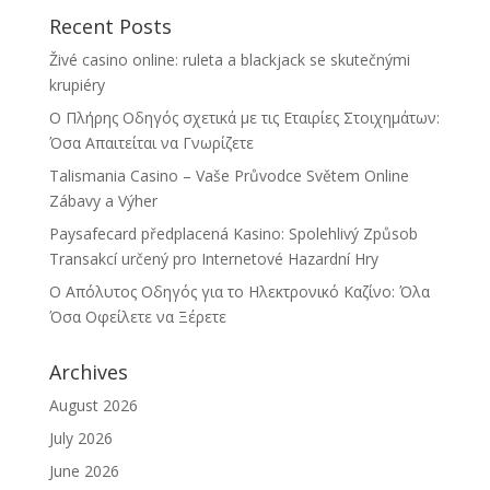
Recent Posts
Živé casino online: ruleta a blackjack se skutečnými
krupiéry
Ο Πλήρης Οδηγός σχετικά με τις Εταιρίες Στοιχημάτων:
Όσα Απαιτείται να Γνωρίζετε
Talismania Casino – Vaše Průvodce Světem Online
Zábavy a Výher
Paysafecard předplacená Kasino: Spolehlivý Způsob
Transakcí určený pro Internetové Hazardní Hry
Ο Απόλυτος Οδηγός για το Ηλεκτρονικό Καζίνο: Όλα
Όσα Οφείλετε να Ξέρετε
Archives
August 2026
July 2026
June 2026