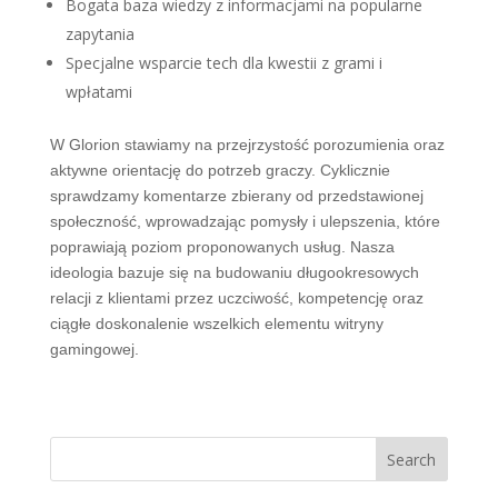
Bogata baza wiedzy z informacjami na popularne
zapytania
Specjalne wsparcie tech dla kwestii z grami i
wpłatami
W Glorion stawiamy na przejrzystość porozumienia oraz
aktywne orientację do potrzeb graczy. Cyklicznie
sprawdzamy komentarze zbierany od przedstawionej
społeczność, wprowadzając pomysły i ulepszenia, które
poprawiają poziom proponowanych usług. Nasza
ideologia bazuje się na budowaniu długookresowych
relacji z klientami przez uczciwość, kompetencję oraz
ciągłe doskonalenie wszelkich elementu witryny
gamingowej.