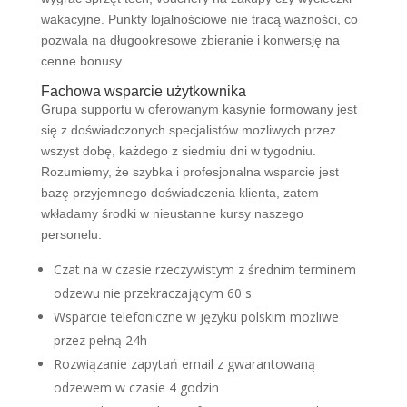
wakacyjne. Punkty lojalnościowe nie tracą ważności, co
pozwala na długookresowe zbieranie i konwersję na
cenne bonusy.
Fachowa wsparcie użytkownika
Grupa supportu w oferowanym kasynie formowany jest
się z doświadczonych specjalistów możliwych przez
wszyst dobę, każdego z siedmiu dni w tygodniu.
Rozumiemy, że szybka i profesjonalna wsparcie jest
bazę przyjemnego doświadczenia klienta, zatem
wkładamy środki w nieustanne kursy naszego
personelu.
Czat na w czasie rzeczywistym z średnim terminem
odzewu nie przekraczającym 60 s
Wsparcie telefoniczne w języku polskim możliwe
przez pełną 24h
Rozwiązanie zapytań email z gwarantowaną
odzewem w czasie 4 godzin