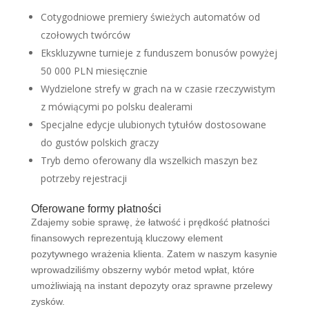
Cotygodniowe premiery świeżych automatów od
czołowych twórców
Ekskluzywne turnieje z funduszem bonusów powyżej
50 000 PLN miesięcznie
Wydzielone strefy w grach na w czasie rzeczywistym
z mówiącymi po polsku dealerami
Specjalne edycje ulubionych tytułów dostosowane
do gustów polskich graczy
Tryb demo oferowany dla wszelkich maszyn bez
potrzeby rejestracji
Oferowane formy płatności
Zdajemy sobie sprawę, że łatwość i prędkość płatności
finansowych reprezentują kluczowy element
pozytywnego wrażenia klienta. Zatem w naszym kasynie
wprowadziliśmy obszerny wybór metod wpłat, które
umożliwiają na instant depozyty oraz sprawne przelewy
zysków.