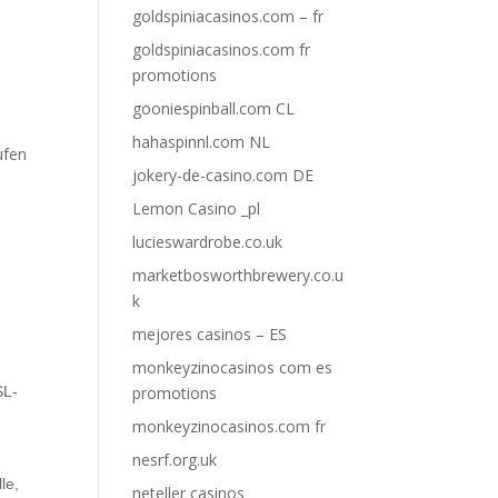
goldspiniacasinos.com – fr
goldspiniacasinos.com fr
promotions
gooniespinball.com CL
hahaspinnl.com NL
ufen
jokery-de-casino.com DE
Lemon Casino _pl
lucieswardrobe.co.uk
marketbosworthbrewery.co.u
k
mejores casinos – ES
monkeyzinocasinos com es
SL-
promotions
monkeyzinocasinos.com fr
nesrf.org.uk
le,
neteller casinos