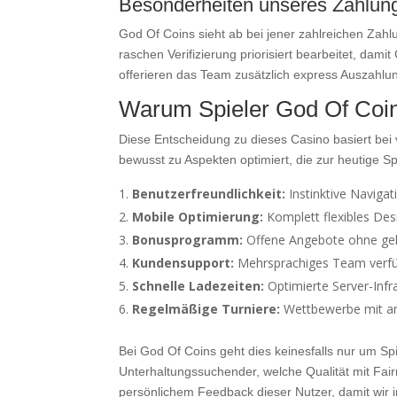
Besonderheiten unseres Zahlun
God Of Coins sieht ab bei jener zahlreichen Za
raschen Verifizierung priorisiert bearbeitet, dam
offerieren das Team zusätzlich express Auszahlu
Warum Spieler God Of Coi
Diese Entscheidung zu dieses Casino basiert be
bewusst zu Aspekten optimiert, die zur heutige Spi
Benutzerfreundlichkeit:
Instinktive Navigat
Mobile Optimierung:
Komplett flexibles Desi
Bonusprogramm:
Offene Angebote ohne ge
Kundensupport:
Mehrsprachiges Team verfüg
Schnelle Ladezeiten:
Optimierte Server-Infr
Regelmäßige Turniere:
Wettbewerbe mit an
Bei God Of Coins geht dies keinesfalls nur um S
Unterhaltungssuchender, welche Qualität mit Fair
persönlichem Feedback dieser Nutzer, damit wir i