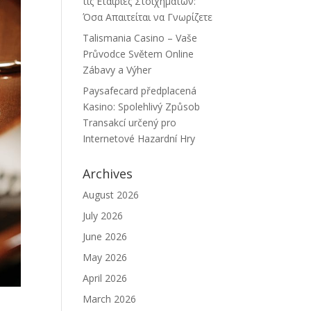
τις Εταιρίες Στοιχημάτων:
Όσα Απαιτείται να Γνωρίζετε
Talismania Casino – Vaše
Průvodce Světem Online
Zábavy a Výher
Paysafecard předplacená
Kasino: Spolehlivý Způsob
Transakcí určený pro
Internetové Hazardní Hry
Archives
August 2026
July 2026
June 2026
May 2026
April 2026
March 2026