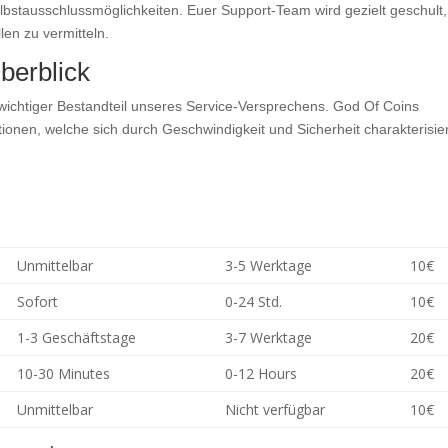
elbstausschlussmöglichkeiten. Euer Support-Team wird gezielt geschult,
len zu vermitteln.
berblick
n wichtiger Bestandteil unseres Service-Versprechens. God Of Coins
ionen, welche sich durch Geschwindigkeit und Sicherheit charakterisie
Unmittelbar
3-5 Werktage
10€
Sofort
0-24 Std.
10€
1-3 Geschäftstage
3-7 Werktage
20€
10-30 Minutes
0-12 Hours
20€
Unmittelbar
Nicht verfügbar
10€