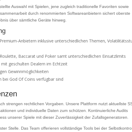
llte Auswahl mit Spielen, jene zugleich traditionelle Favoriten sowie
usammenarbeit durch renommierten Softwareanbietern sichert oberste
ebnis über sämtliche Geräte hinweg.
ng
remium-Anbietern inklusive unterschiedlichen Themen, Volatilitätsst
 Roulette, Baccarat und Poker samt unterschiedlichen Einsatzlimits
mit geschulten Dealern im Echtzeit
igen Gewinnmöglichkeiten
 bei God Of Coins verfügbar sind
enzen
ach strengen rechtlichen Vorgaben. Unsere Plattform nutzt aktuellste S
ktionen und individuelle Daten zum schützen. Kontinuierliche Audits
rness unserer Spiele mit dieser Zuverlässigkeit der Zufallsgeneratoren.
ter Stelle. Das Team offerieren vollständige Tools bei der Selbstkontrol