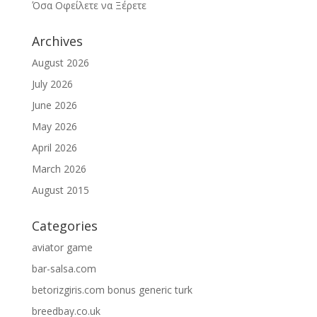
Όσα Οφείλετε να Ξέρετε
Archives
August 2026
July 2026
June 2026
May 2026
April 2026
March 2026
August 2015
Categories
aviator game
bar-salsa.com
betorizgiris.com bonus generic turk
breedbay.co.uk