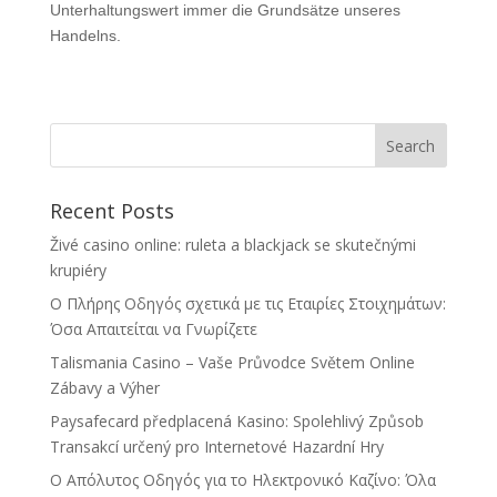
Unterhaltungswert immer die Grundsätze unseres
Handelns.
Recent Posts
Živé casino online: ruleta a blackjack se skutečnými
krupiéry
Ο Πλήρης Οδηγός σχετικά με τις Εταιρίες Στοιχημάτων:
Όσα Απαιτείται να Γνωρίζετε
Talismania Casino – Vaše Průvodce Světem Online
Zábavy a Výher
Paysafecard předplacená Kasino: Spolehlivý Způsob
Transakcí určený pro Internetové Hazardní Hry
Ο Απόλυτος Οδηγός για το Ηλεκτρονικό Καζίνο: Όλα