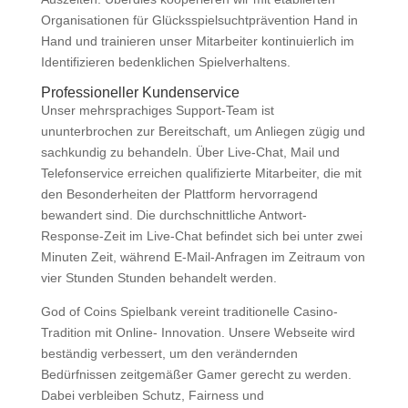
Organisationen für Glücksspielsuchtprävention Hand in
Hand und trainieren unser Mitarbeiter kontinuierlich im
Identifizieren bedenklichen Spielverhaltens.
Professioneller Kundenservice
Unser mehrsprachiges Support-Team ist
ununterbrochen zur Bereitschaft, um Anliegen zügig und
sachkundig zu behandeln. Über Live-Chat, Mail und
Telefonservice erreichen qualifizierte Mitarbeiter, die mit
den Besonderheiten der Plattform hervorragend
bewandert sind. Die durchschnittliche Antwort-
Response-Zeit im Live-Chat befindet sich bei unter zwei
Minuten Zeit, während E-Mail-Anfragen im Zeitraum von
vier Stunden Stunden behandelt werden.
God of Coins Spielbank vereint traditionelle Casino-
Tradition mit Online- Innovation. Unsere Webseite wird
beständig verbessert, um den verändernden
Bedürfnissen zeitgemäßer Gamer gerecht zu werden.
Dabei verbleiben Schutz, Fairness und