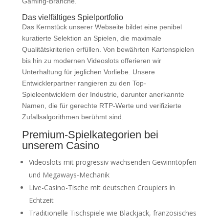
Gaming-Branche.
Das vielfältiges Spielportfolio
Das Kernstück unserer Webseite bildet eine penibel
kuratierte Selektion an Spielen, die maximale
Qualitätskriterien erfüllen. Von bewährten Kartenspielen
bis hin zu modernen Videoslots offerieren wir
Unterhaltung für jeglichen Vorliebe. Unsere
Entwicklerpartner rangieren zu den Top-
Spieleentwicklern der Industrie, darunter anerkannte
Namen, die für gerechte RTP-Werte und verifizierte
Zufallsalgorithmen berühmt sind.
Premium-Spielkategorien bei
unserem Casino
Videoslots mit progressiv wachsenden Gewinntöpfen
und Megaways-Mechanik
Live-Casino-Tische mit deutschen Croupiers in
Echtzeit
Traditionelle Tischspiele wie Blackjack, französisches