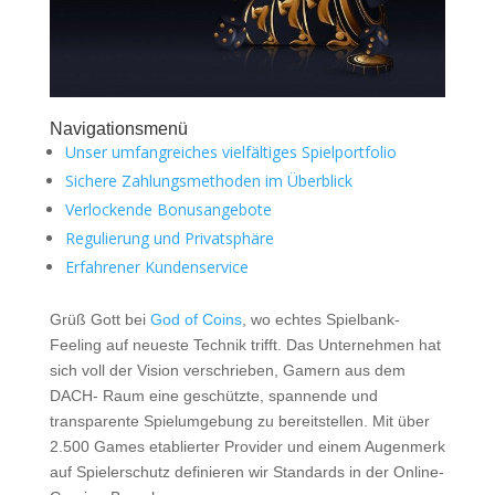
Navigationsmenü
Unser umfangreiches vielfältiges Spielportfolio
Sichere Zahlungsmethoden im Überblick
Verlockende Bonusangebote
Regulierung und Privatsphäre
Erfahrener Kundenservice
Grüß Gott bei
God of Coins
, wo echtes Spielbank-
Feeling auf neueste Technik trifft. Das Unternehmen hat
sich voll der Vision verschrieben, Gamern aus dem
DACH- Raum eine geschützte, spannende und
transparente Spielumgebung zu bereitstellen. Mit über
2.500 Games etablierter Provider und einem Augenmerk
auf Spielerschutz definieren wir Standards in der Online-