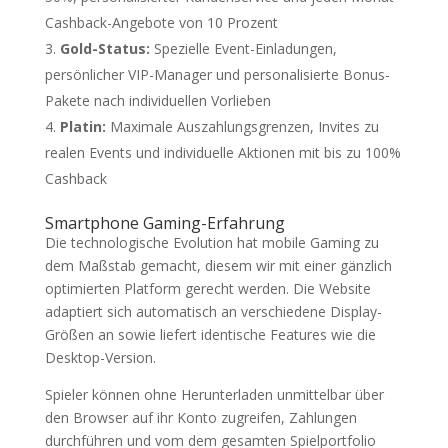
Cashback-Angebote von 10 Prozent
Gold-Status:
Spezielle Event-Einladungen,
persönlicher VIP-Manager und personalisierte Bonus-
Pakete nach individuellen Vorlieben
Platin:
Maximale Auszahlungsgrenzen, Invites zu
realen Events und individuelle Aktionen mit bis zu 100%
Cashback
Smartphone Gaming-Erfahrung
Die technologische Evolution hat mobile Gaming zu
dem Maßstab gemacht, diesem wir mit einer gänzlich
optimierten Platform gerecht werden. Die Website
adaptiert sich automatisch an verschiedene Display-
Größen an sowie liefert identische Features wie die
Desktop-Version.
Spieler können ohne Herunterladen unmittelbar über
den Browser auf ihr Konto zugreifen, Zahlungen
durchführen und vom dem gesamten Spielportfolio