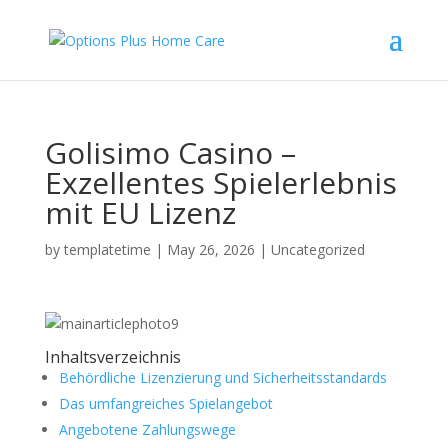
Golisimo Casino –
Exzellentes Spielerlebnis
mit EU Lizenz
by
templatetime
|
May 26, 2026
|
Uncategorized
Inhaltsverzeichnis
Behördliche Lizenzierung und Sicherheitsstandards
Das umfangreiches Spielangebot
Angebotene Zahlungswege