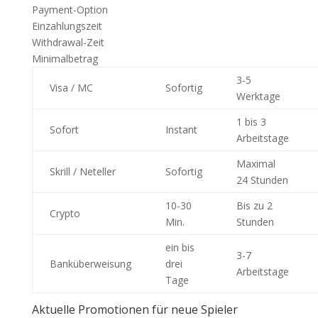
Payment-Option
Einzahlungszeit
Withdrawal-Zeit
Minimalbetrag
3-5
Visa / MC
Sofortig
Werktage
1 bis 3
Sofort
Instant
Arbeitstage
Maximal
Skrill / Neteller
Sofortig
24 Stunden
10-30
Bis zu 2
Crypto
Min.
Stunden
ein bis
3-7
Banküberweisung
drei
Arbeitstage
Tage
Aktuelle Promotionen für neue Spieler