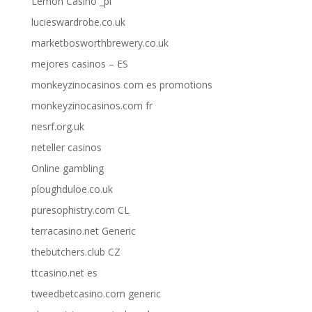
Lemon Casino _pl
lucieswardrobe.co.uk
marketbosworthbrewery.co.uk
mejores casinos – ES
monkeyzinocasinos com es promotions
monkeyzinocasinos.com fr
nesrf.org.uk
neteller casinos
Online gambling
ploughduloe.co.uk
puresophistry.com CL
terracasino.net Generic
thebutchers.club CZ
ttcasino.net es
tweedbetcasino.com generic