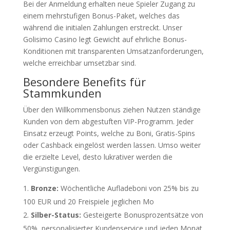
Bei der Anmeldung erhalten neue Spieler Zugang zu
einem mehrstufigen Bonus-Paket, welches das
während die initialen Zahlungen erstreckt. Unser
Golisimo Casino legt Gewicht auf ehrliche Bonus-
Konditionen mit transparenten Umsatzanforderungen,
welche erreichbar umsetzbar sind.
Besondere Benefits für
Stammkunden
Über den Willkommensbonus ziehen Nutzen ständige
Kunden von dem abgestuften VIP-Programm. Jeder
Einsatz erzeugt Points, welche zu Boni, Gratis-Spins
oder Cashback eingelöst werden lassen. Umso weiter
die erzielte Level, desto lukrativer werden die
Vergünstigungen.
Bronze:
Wöchentliche Aufladeboni von 25% bis zu
100 EUR und 20 Freispiele jeglichen Mo
Silber-Status:
Gesteigerte Bonusprozentsätze von
50%, personalisierter Kundenservice und jeden Monat