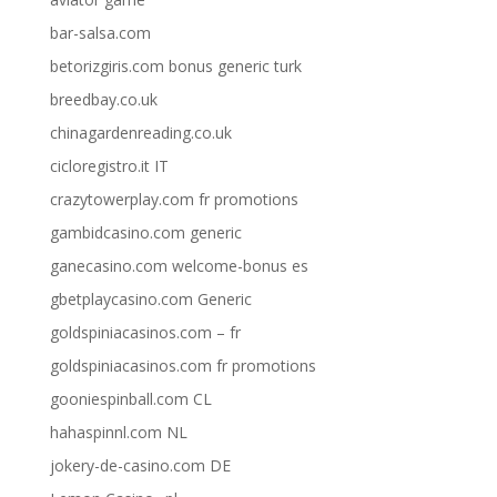
bar-salsa.com
betorizgiris.com bonus generic turk
breedbay.co.uk
chinagardenreading.co.uk
cicloregistro.it IT
crazytowerplay.com fr promotions
gambidcasino.com generic
ganecasino.com welcome-bonus es
gbetplaycasino.com Generic
goldspiniacasinos.com – fr
goldspiniacasinos.com fr promotions
gooniespinball.com CL
hahaspinnl.com NL
jokery-de-casino.com DE