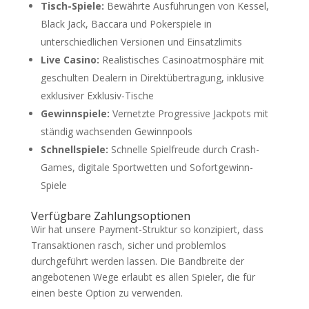
Tisch-Spiele:
Bewährte Ausführungen von Kessel,
Black Jack, Baccara und Pokerspiele in
unterschiedlichen Versionen und Einsatzlimits
Live Casino:
Realistisches Casinoatmosphäre mit
geschulten Dealern in Direktübertragung, inklusive
exklusiver Exklusiv-Tische
Gewinnspiele:
Vernetzte Progressive Jackpots mit
ständig wachsenden Gewinnpools
Schnellspiele:
Schnelle Spielfreude durch Crash-
Games, digitale Sportwetten und Sofortgewinn-
Spiele
Verfügbare Zahlungsoptionen
Wir hat unsere Payment-Struktur so konzipiert, dass
Transaktionen rasch, sicher und problemlos
durchgeführt werden lassen. Die Bandbreite der
angebotenen Wege erlaubt es allen Spieler, die für
einen beste Option zu verwenden.