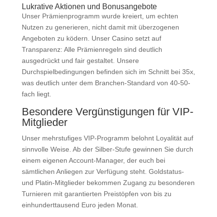
Lukrative Aktionen und Bonusangebote
Unser Prämienprogramm wurde kreiert, um echten
Nutzen zu generieren, nicht damit mit überzogenen
Angeboten zu ködern. Unser Casino setzt auf
Transparenz: Alle Prämienregeln sind deutlich
ausgedrückt und fair gestaltet. Unsere
Durchspielbedingungen befinden sich im Schnitt bei 35x,
was deutlich unter dem Branchen-Standard von 40-50-
fach liegt.
Besondere Vergünstigungen für VIP-
Mitglieder
Unser mehrstufiges VIP-Programm belohnt Loyalität auf
sinnvolle Weise. Ab der Silber-Stufe gewinnen Sie durch
einem eigenen Account-Manager, der euch bei
sämtlichen Anliegen zur Verfügung steht. Goldstatus-
und Platin-Mitglieder bekommen Zugang zu besonderen
Turnieren mit garantierten Preistöpfen von bis zu
einhunderttausend Euro jeden Monat.