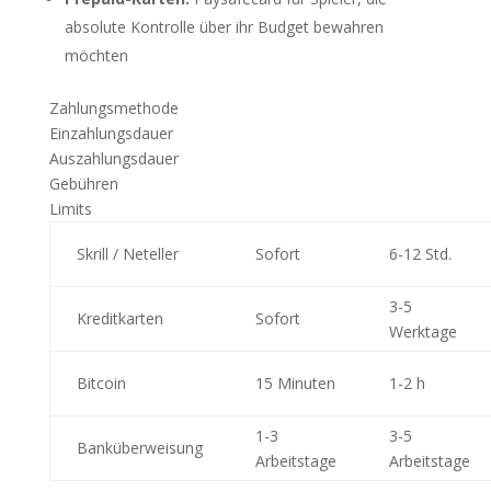
absolute Kontrolle über ihr Budget bewahren
möchten
Zahlungsmethode
Einzahlungsdauer
Auszahlungsdauer
Gebühren
Limits
Skrill / Neteller
Sofort
6-12 Std.
3-5
Kreditkarten
Sofort
Werktage
Bitcoin
15 Minuten
1-2 h
1-3
3-5
Banküberweisung
Arbeitstage
Arbeitstage