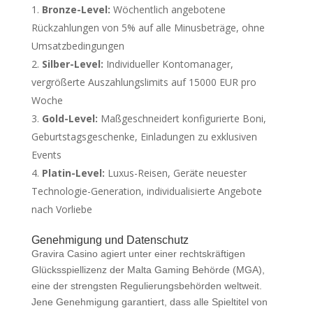
Bronze-Level:
Wöchentlich angebotene
Rückzahlungen von 5% auf alle Minusbeträge, ohne
Umsatzbedingungen
Silber-Level:
Individueller Kontomanager,
vergrößerte Auszahlungslimits auf 15000 EUR pro
Woche
Gold-Level:
Maßgeschneidert konfigurierte Boni,
Geburtstagsgeschenke, Einladungen zu exklusiven
Events
Platin-Level:
Luxus-Reisen, Geräte neuester
Technologie-Generation, individualisierte Angebote
nach Vorliebe
Genehmigung und Datenschutz
Gravira Casino agiert unter einer rechtskräftigen
Glücksspiellizenz der Malta Gaming Behörde (MGA),
eine der strengsten Regulierungsbehörden weltweit.
Jene Genehmigung garantiert, dass alle Spieltitel von