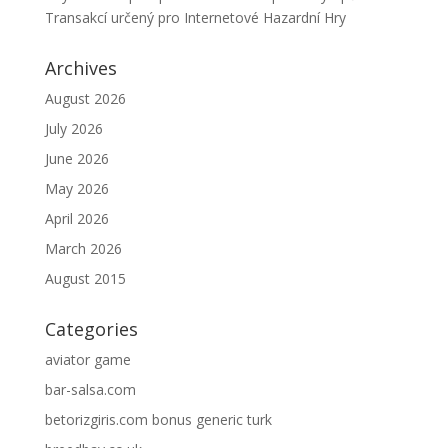
Transakcí určený pro Internetové Hazardní Hry
Archives
August 2026
July 2026
June 2026
May 2026
April 2026
March 2026
August 2015
Categories
aviator game
bar-salsa.com
betorizgiris.com bonus generic turk