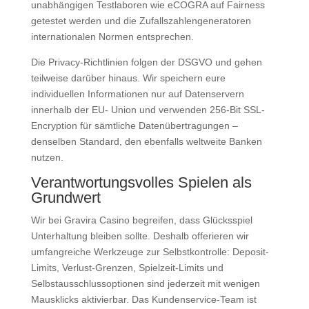
unabhängigen Testlaboren wie eCOGRA auf Fairness
getestet werden und die Zufallszahlengeneratoren
internationalen Normen entsprechen.
Die Privacy-Richtlinien folgen der DSGVO und gehen
teilweise darüber hinaus. Wir speichern eure
individuellen Informationen nur auf Datenservern
innerhalb der EU- Union und verwenden 256-Bit SSL-
Encryption für sämtliche Datenübertragungen –
denselben Standard, den ebenfalls weltweite Banken
nutzen.
Verantwortungsvolles Spielen als
Grundwert
Wir bei Gravira Casino begreifen, dass Glücksspiel
Unterhaltung bleiben sollte. Deshalb offerieren wir
umfangreiche Werkzeuge zur Selbstkontrolle: Deposit-
Limits, Verlust-Grenzen, Spielzeit-Limits und
Selbstausschlussoptionen sind jederzeit mit wenigen
Mausklicks aktivierbar. Das Kundenservice-Team ist