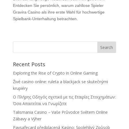
Entdecken Sie persönlich, warum zahllose Spieler
Gravira Casino als ihre erste Wahl für hochwertige
Spielbank-Unterhaltung betrachten.
Recent Posts
Exploring the Rise of Crypto in Online Gaming
Živé casino online: ruleta a blackjack se skutečnými
krupiéry
Ο Πλήρης Οδηγός σχετικά με τις Εταιρίες Στοιχημάτων:
Όσα Απαιτείται να Γνωρίζετε
Talismania Casino – Vaše Průvodce Světem Online
Zábavy a Výher
Paysafecard předplacená Kasino: Spolehlivý Způsob