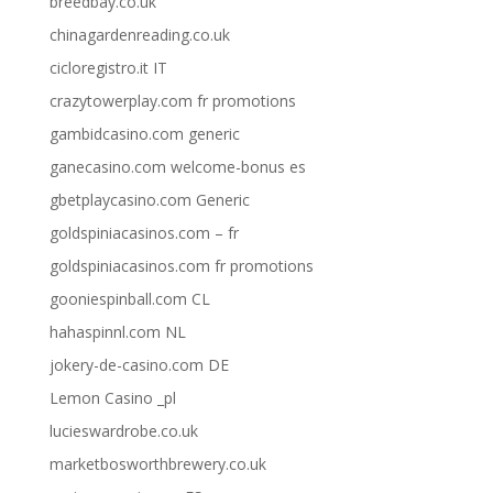
breedbay.co.uk
chinagardenreading.co.uk
cicloregistro.it IT
crazytowerplay.com fr promotions
gambidcasino.com generic
ganecasino.com welcome-bonus es
gbetplaycasino.com Generic
goldspiniacasinos.com – fr
goldspiniacasinos.com fr promotions
gooniespinball.com CL
hahaspinnl.com NL
jokery-de-casino.com DE
Lemon Casino _pl
lucieswardrobe.co.uk
marketbosworthbrewery.co.uk