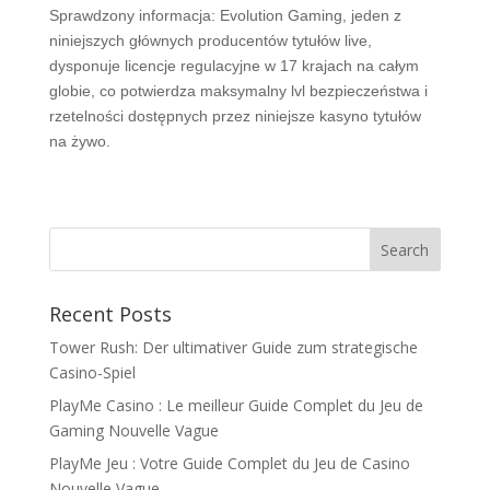
Sprawdzony informacja: Evolution Gaming, jeden z
niniejszych głównych producentów tytułów live,
dysponuje licencje regulacyjne w 17 krajach na całym
globie, co potwierdza maksymalny lvl bezpieczeństwa i
rzetelności dostępnych przez niniejsze kasyno tytułów
na żywo.
Recent Posts
Tower Rush: Der ultimativer Guide zum strategische
Casino-Spiel
PlayMe Casino : Le meilleur Guide Complet du Jeu de
Gaming Nouvelle Vague
PlayMe Jeu : Votre Guide Complet du Jeu de Casino
Nouvelle Vague