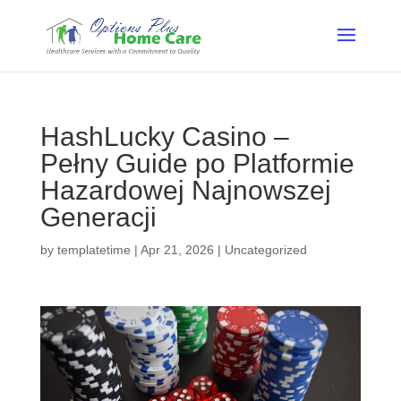
HashLucky Casino –
Pełny Guide po Platformie
Hazardowej Najnowszej
Generacji
by
templatetime
|
Apr 21, 2026
|
Uncategorized