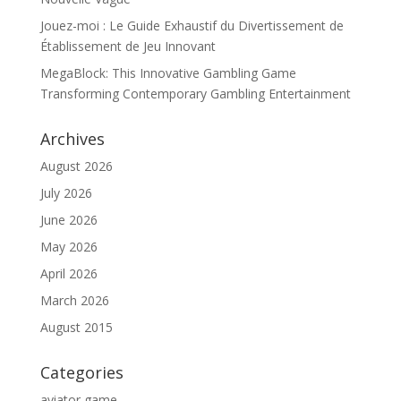
Jouez-moi : Le Guide Exhaustif du Divertissement de
Établissement de Jeu Innovant
MegaBlock: This Innovative Gambling Game
Transforming Contemporary Gambling Entertainment
Archives
August 2026
July 2026
June 2026
May 2026
April 2026
March 2026
August 2015
Categories
aviator game