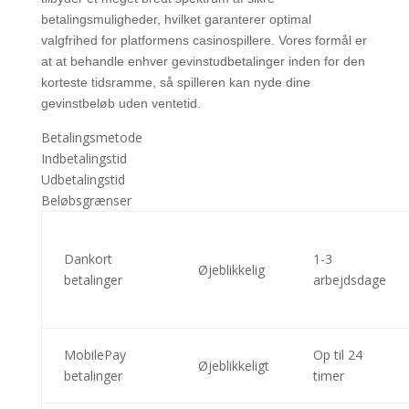
betalingsmuligheder, hvilket garanterer optimal
valgfrihed for platformens casinospillere. Vores formål er
at at behandle enhver gevinstudbetalinger inden for den
korteste tidsramme, så spilleren kan nyde dine
gevinstbeløb uden ventetid.
Betalingsmetode
Indbetalingstid
Udbetalingstid
Beløbsgrænser
Dankort
1-3
Øjeblikkelig
betalinger
arbejdsdage
MobilePay
Op til 24
Øjeblikkeligt
betalinger
timer