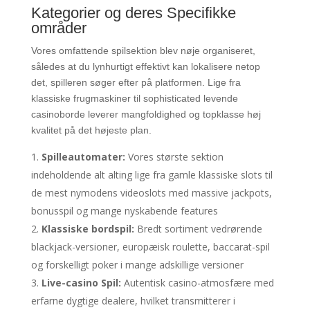
Kategorier og deres Specifikke
områder
Vores omfattende spilsektion blev nøje organiseret,
således at du lynhurtigt effektivt kan lokalisere netop
det, spilleren søger efter på platformen. Lige fra
klassiske frugmaskiner til sophisticated levende
casinoborde leverer mangfoldighed og topklasse høj
kvalitet på det højeste plan.
Spilleautomater:
Vores største sektion
indeholdende alt alting lige fra gamle klassiske slots til
de mest nymodens videoslots med massive jackpots,
bonusspil og mange nyskabende features
Klassiske bordspil:
Bredt sortiment vedrørende
blackjack-versioner, europæisk roulette, baccarat-spil
og forskelligt poker i mange adskillige versioner
Live-casino Spil:
Autentisk casino-atmosfære med
erfarne dygtige dealere, hvilket transmitterer i