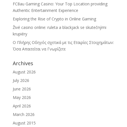
FC8au Gaming Casino: Your Top Location providing
Authentic Entertainment Experience
Exploring the Rise of Crypto in Online Gaming
Živé casino online: ruleta a blackjack se skutečnými
krupiéry
Ο Πλήρης Οδηγός σχετικά με τις Εταιρίες Στοιχημάτων:
Όσα Απαιτείται να Γνωρίζετε
Archives
August 2026
July 2026
June 2026
May 2026
April 2026
March 2026
August 2015