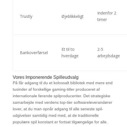
Indenfor 2
Trustly
Øjeblikkeligt
timer
Et til to
2-5
Bankoverførsel
hverdage
arbejdsdage
Vores Imponerende Spilleudvalg
På får adgang til du et kolossalt bibliotek med mere end
tusinder af forskellige gaming-titler produceret af
internationale førende spilproducenter. Det strategiske
samarbejde med verdens top-tier softwareleverandører
lover, at du man opnår adgang til alle seneste spil-
udgivelser samtidig med med, at de traditionelle
populære spil konstant er fortsat tilgængelige for alle.