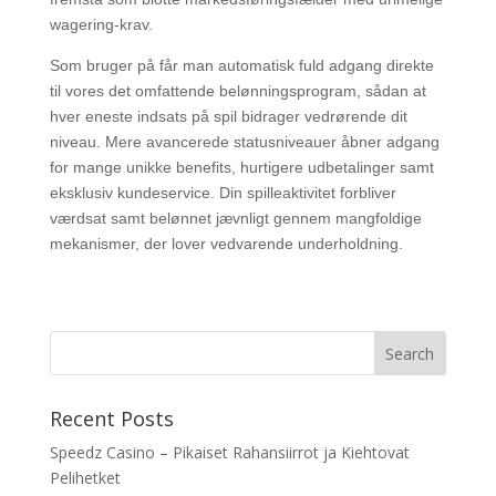
wagering-krav.
Som bruger på får man automatisk fuld adgang direkte
til vores det omfattende belønningsprogram, sådan at
hver eneste indsats på spil bidrager vedrørende dit
niveau. Mere avancerede statusniveauer åbner adgang
for mange unikke benefits, hurtigere udbetalinger samt
eksklusiv kundeservice. Din spilleaktivitet forbliver
værdsat samt belønnet jævnligt gennem mangfoldige
mekanismer, der lover vedvarende underholdning.
Recent Posts
Speedz Casino – Pikaiset Rahansiirrot ja Kiehtovat
Pelihetket