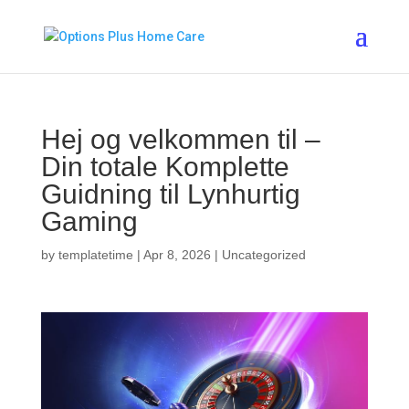
Hej og velkommen til –
Din totale Komplette
Guidning til Lynhurtig
Gaming
by
templatetime
|
Apr 8, 2026
|
Uncategorized