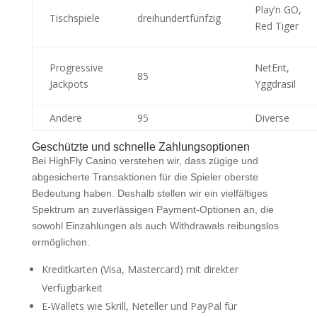
Play’n GO,
Tischspiele
dreihundertfünfzig
Red Tiger
Progressive
NetEnt,
85
Jackpots
Yggdrasil
Andere
95
Diverse
Geschützte und schnelle Zahlungsoptionen
Bei HighFly Casino verstehen wir, dass zügige und
abgesicherte Transaktionen für die Spieler oberste
Bedeutung haben. Deshalb stellen wir ein vielfältiges
Spektrum an zuverlässigen Payment-Optionen an, die
sowohl Einzahlungen als auch Withdrawals reibungslos
ermöglichen.
Kreditkarten (Visa, Mastercard) mit direkter
Verfügbarkeit
E-Wallets wie Skrill, Neteller und PayPal für