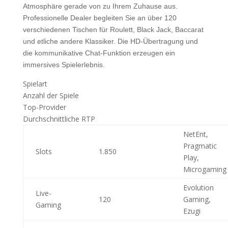
Atmosphäre gerade von zu Ihrem Zuhause aus.
Professionelle Dealer begleiten Sie an über 120
verschiedenen Tischen für Roulett, Black Jack, Baccarat
und etliche andere Klassiker. Die HD-Übertragung und
die kommunikative Chat-Funktion erzeugen ein
immersives Spielerlebnis.
Spielart
Anzahl der Spiele
Top-Provider
Durchschnittliche RTP
NetEnt,
Pragmatic
Slots
1.850
Play,
Microgaming
Evolution
Live-
120
Gaming,
Gaming
Ezugi