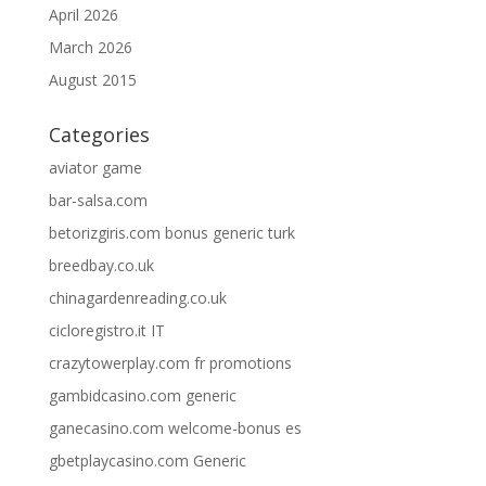
April 2026
March 2026
August 2015
Categories
aviator game
bar-salsa.com
betorizgiris.com bonus generic turk
breedbay.co.uk
chinagardenreading.co.uk
cicloregistro.it IT
crazytowerplay.com fr promotions
gambidcasino.com generic
ganecasino.com welcome-bonus es
gbetplaycasino.com Generic