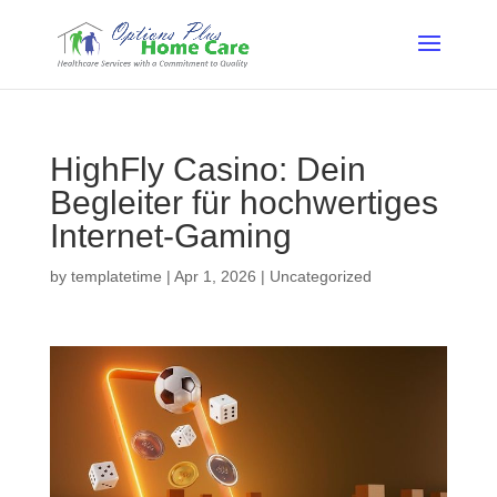
HighFly Casino: Dein
Begleiter für hochwertiges
Internet-Gaming
by
templatetime
|
Apr 1, 2026
|
Uncategorized