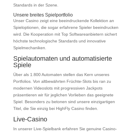
Standards in der Szene.
Unsere breites Spielportfolio
Unser Casino zeigt eine beeindruckende Kollektion an
Spieloptionen, die sogar erfahrene Spieler beeindrucken
wird. Die Kooperation mit Top Softwareanbietern sichert
höchste technologische Standards und innovative
Spielmechaniken.
Spielautomaten und automatisierte
Spiele
Über als 1.800 Automaten stellen das Kern unseres
Portfolios. Von altbewährten Früchte-Slots bis ran zu
modernen Videoslots mit progressiven Jackpots
präsentieren wir für jeglichen Vorlieben das geeignete
Spiel. Besonders zu betonen sind unsere einzigartigen
Titel, die Sie einzig bei HighFly Casino finden.
Live-Casino
In unserer Live-Spielbank erfahren Sie genuine Casino-