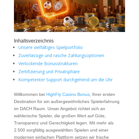
Inhaltsverzeichnis
Unsere vielfältiges Spielportfolio
Zuverlässige und rasche Zahlungsoptionen
Verlockende Bonusstrukturen
Zertifizierung und Privatsphäre
Kompetenter Support durchgehend um die Uhr
Willkommen bei
HighFly Casino Bonus
, Ihrer ersten
Destination für ein außergewöhnliches Spielerfahrung
im DACH Raum. Unser Angebot richtet sich an
wählerische Spieler, die großen Wert auf Güte,
Transparenz und Gerechtigkeit legen. Mit mehr als
2.500 sorgfältig ausgewählten Spielen und einer
modernen einfachen Plattform setzen wir frische