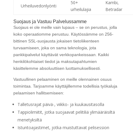
50+
Kambi,
Urheiluvedonlyönti
urheilulajia
Betradar
Suojaus ja Vastuu Palvelussamme
Suojaus ei ole meille vain lupaus – se on perustus, jolla
koko operaatiomme perustuu. Käytössämme on 256-
bittinen SSL-suojausta jokaisen tietoliikenteen
turvaamiseen, joka on sama teknologia, jota
pankkipalvelut käyttävät verkkopankeissaan. Kaikki
henkilökohtaiset tiedot ja maksutapahtumien
käsittelemme absoluuttisen luottamuksellisesti.
Vastuullinen pelaaminen on meille olennainen osuus
toimintaa. Tarjoamme käyttäjillemme todellisia työkaluja
pelaamisen hallitsemiseen:
Talletusrajat päivä-, viikko- ja kuukausitasolla
Tappiolimiitit, jotka suojaavat pelitiliä ylimääräisiltä
menetyksiltä
Istuntoajastimet, jotka muistuttavat pelisession