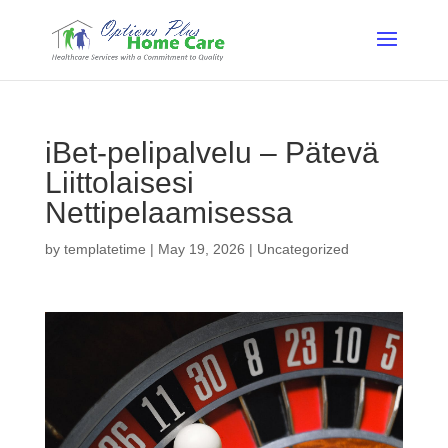
iBet-pelipalvelu – Pätevä
Liittolaisesi
Nettipelaamisessa
by
templatetime
|
May 19, 2026
|
Uncategorized