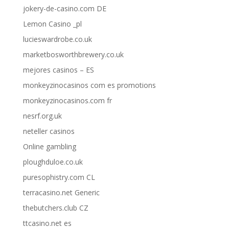
jokery-de-casino.com DE
Lemon Casino _pl
lucieswardrobe.co.uk
marketbosworthbrewery.co.uk
mejores casinos – ES
monkeyzinocasinos com es promotions
monkeyzinocasinos.com fr
nesrf.org.uk
neteller casinos
Online gambling
ploughduloe.co.uk
puresophistry.com CL
terracasino.net Generic
thebutchers.club CZ
ttcasino.net es