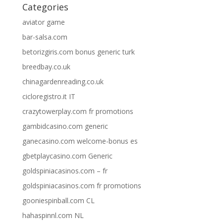
Categories
aviator game
bar-salsa.com
betorizgiris.com bonus generic turk
breedbay.co.uk
chinagardenreading.co.uk
cicloregistro.it IT
crazytowerplay.com fr promotions
gambidcasino.com generic
ganecasino.com welcome-bonus es
gbetplaycasino.com Generic
goldspiniacasinos.com – fr
goldspiniacasinos.com fr promotions
gooniespinball.com CL
hahaspinnl.com NL