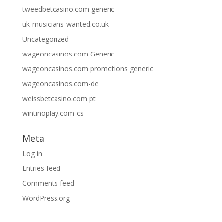
tweedbetcasino.com generic
uk-musicians-wanted.co.uk
Uncategorized
wageoncasinos.com Generic
wageoncasinos.com promotions generic
wageoncasinos.com-de
weissbetcasino.com pt
wintinoplay.com-cs
Meta
Log in
Entries feed
Comments feed
WordPress.org