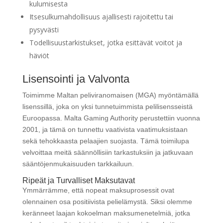
kulumisesta
Itsesulkumahdollisuus ajallisesti rajoitettu tai
pysyvästi
Todellisuustarkistukset, jotka esittävät voitot ja
häviöt
Lisensointi ja Valvonta
Toimimme Maltan peliviranomaisen (MGA) myöntämällä
lisenssillä, joka on yksi tunnetuimmista pelilisensseistä
Euroopassa. Malta Gaming Authority perustettiin vuonna
2001, ja tämä on tunnettu vaativista vaatimuksistaan
sekä tehokkaasta pelaajien suojasta. Tämä toimilupa
velvoittaa meitä säännöllisiin tarkastuksiin ja jatkuvaan
sääntöjenmukaisuuden tarkkailuun.
Ripeät ja Turvalliset Maksutavat
Ymmärrämme, että nopeat maksuprosessit ovat
olennainen osa positiivista pelielämystä. Siksi olemme
keränneet laajan kokoelman maksumenetelmiä, jotka