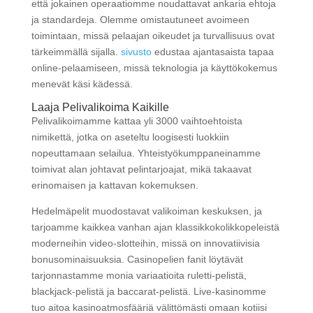
että jokainen operaatiomme noudattavat ankaria ehtoja
ja standardeja. Olemme omistautuneet avoimeen
toimintaan, missä pelaajan oikeudet ja turvallisuus ovat
tärkeimmällä sijalla.
sivusto
edustaa ajantasaista tapaa
online-pelaamiseen, missä teknologia ja käyttökokemus
menevät käsi kädessä.
Laaja Pelivalikoima Kaikille
Pelivalikoimamme kattaa yli 3000 vaihtoehtoista
nimikettä, jotka on aseteltu loogisesti luokkiin
nopeuttamaan selailua. Yhteistyökumppaneinamme
toimivat alan johtavat pelintarjoajat, mikä takaavat
erinomaisen ja kattavan kokemuksen.
Hedelmäpelit muodostavat valikoiman keskuksen, ja
tarjoamme kaikkea vanhan ajan klassikkokolikkopeleistä
moderneihin video-slotteihin, missä on innovatiivisia
bonusominaisuuksia. Casinopelien fanit löytävät
tarjonnastamme monia variaatioita ruletti-pelistä,
blackjack-pelistä ja baccarat-pelistä. Live-kasinomme
tuo aitoa kasinoatmosfääriä välittömästi omaan kotiisi