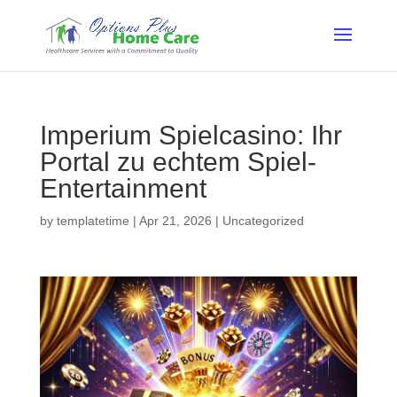
Imperium Spielcasino: Ihr
Portal zu echtem Spiel-
Entertainment
by
templatetime
|
Apr 21, 2026
|
Uncategorized