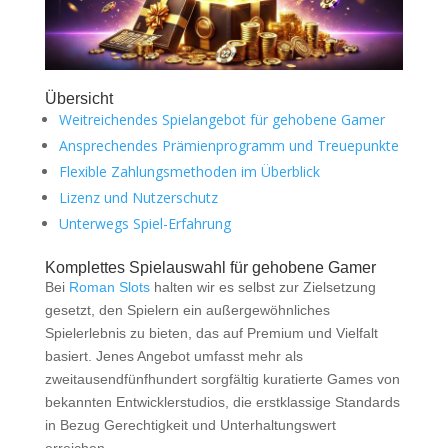
Übersicht
Weitreichendes Spielangebot für gehobene Gamer
Ansprechendes Prämienprogramm und Treuepunkte
Flexible Zahlungsmethoden im Überblick
Lizenz und Nutzerschutz
Unterwegs Spiel-Erfahrung
Komplettes Spielauswahl für gehobene Gamer
Bei
Roman Slots
halten wir es selbst zur Zielsetzung
gesetzt, den Spielern ein außergewöhnliches
Spielerlebnis zu bieten, das auf Premium und Vielfalt
basiert. Jenes Angebot umfasst mehr als
zweitausendfünfhundert sorgfältig kuratierte Games von
bekannten Entwicklerstudios, die erstklassige Standards
in Bezug Gerechtigkeit und Unterhaltungswert