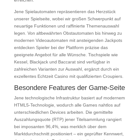
erreichen.
Jene Spielautomaten repräsentieren das Herzstück
unserer Spielseite, wobei wir großen Schwerpunkt auf
neuartige Funktionen und raffinierte Themenauswahl
legen. Von altbewährten Obstautomaten bis hinweg zu
modernen Videoautomaten mit ansteigenden Jackpots
entdecken Spieler bei der Plattform präzise das
geeignete Angebot für alle Wünsche. Tischspiele wie
Kessel, Blackjack und Baccarat sind verfügbar in
zahlreichen Varianten zur Auswahl, ergänzt durch ein
exzellentes Echtzeit Casino mit qualifizierten Croupiers.
Besondere Features der Game-Seite
Jene technologische Infrastruktur basiert auf modernem
HTML5-Technologie, wodurch alle Games nahtlos auf
unterschiedlichen Devices arbeiten. Die gemittelte
Auszahlungsquote (RTP) jener Titelsammlung rangiert
bei imposanten 96,4%, was merklich über dem
Marktdurchschnitt positioniert – ein geprüfter Kennwert,