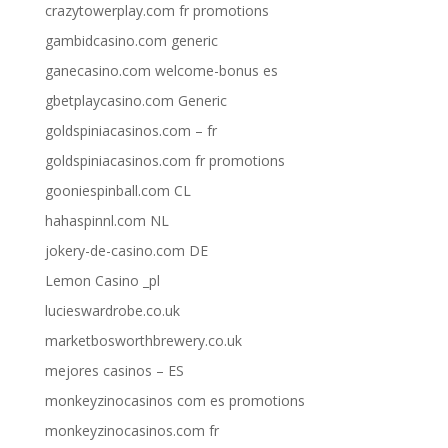
crazytowerplay.com fr promotions
gambidcasino.com generic
ganecasino.com welcome-bonus es
gbetplaycasino.com Generic
goldspiniacasinos.com – fr
goldspiniacasinos.com fr promotions
gooniespinball.com CL
hahaspinnl.com NL
jokery-de-casino.com DE
Lemon Casino _pl
lucieswardrobe.co.uk
marketbosworthbrewery.co.uk
mejores casinos – ES
monkeyzinocasinos com es promotions
monkeyzinocasinos.com fr