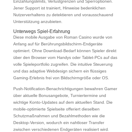
Einzahlungslimits, Verlustgrenzen und Sperroptionen.
Jener Support ist trainiert, Hinweise bedenklichen
Nutzerverhaltens zu detektieren und vorausschauend
Unterstützung anzubieten.
Unterwegs Spiel-Erfahrung
Diese mobile Ausgabe von Roman Casino wurde von
Anfang auf für Berührungsbildschirm-Endgeräte
optimiert. Ohne Download-Bedarf können Spieler direkt
über den Browser vom Handys oder Tablet-PCs auf das
volle Spieleportfolio zugreifen. Die intuitive Steuerung
und das adaptive Webdesign sichern ein flüssiges
Gaming-Erlebnis frei von Bildschirmgröße oder OS.
Push-Notification-Benachrichtigungen bewahren Gamer
über aktuelle Bonusangebote, Turniertermine und
wichtige Konto-Updates auf dem aktuellen Stand. Die
mobile-optimierte Spielseite offeriert dieselben
Schutzmaßnahmen und Bezahlmethoden wie die
Desktop-Version, wodurch ein nahtloser Transfer
zwischen verschiedenen Endgeräten realisiert wird.