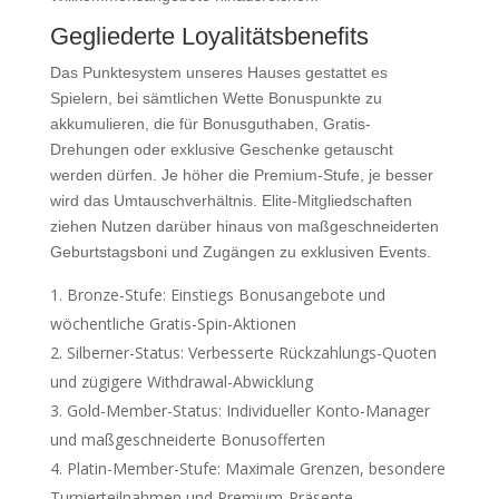
Gegliederte Loyalitätsbenefits
Das Punktesystem unseres Hauses gestattet es
Spielern, bei sämtlichen Wette Bonuspunkte zu
akkumulieren, die für Bonusguthaben, Gratis-
Drehungen oder exklusive Geschenke getauscht
werden dürfen. Je höher die Premium-Stufe, je besser
wird das Umtauschverhältnis. Elite-Mitgliedschaften
ziehen Nutzen darüber hinaus von maßgeschneiderten
Geburtstagsboni und Zugängen zu exklusiven Events.
Bronze-Stufe: Einstiegs Bonusangebote und
wöchentliche Gratis-Spin-Aktionen
Silberner-Status: Verbesserte Rückzahlungs-Quoten
und zügigere Withdrawal-Abwicklung
Gold-Member-Status: Individueller Konto-Manager
und maßgeschneiderte Bonusofferten
Platin-Member-Stufe: Maximale Grenzen, besondere
Turnierteilnahmen und Premium-Präsente