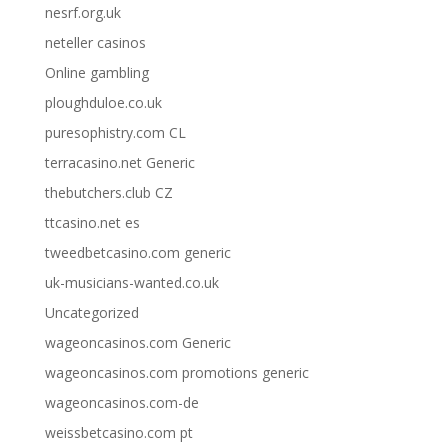
nesrf.org.uk
neteller casinos
Online gambling
ploughduloe.co.uk
puresophistry.com CL
terracasino.net Generic
thebutchers.club CZ
ttcasino.net es
tweedbetcasino.com generic
uk-musicians-wanted.co.uk
Uncategorized
wageoncasinos.com Generic
wageoncasinos.com promotions generic
wageoncasinos.com-de
weissbetcasino.com pt