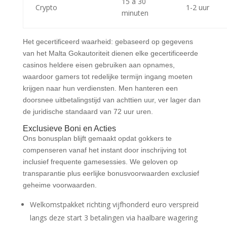
15 à 30
Crypto
1-2 uur
minuten
Het gecertificeerd waarheid: gebaseerd op gegevens
van het Malta Gokautoriteit dienen elke gecertificeerde
casinos heldere eisen gebruiken aan opnames,
waardoor gamers tot redelijke termijn ingang moeten
krijgen naar hun verdiensten. Men hanteren een
doorsnee uitbetalingstijd van achttien uur, ver lager dan
de juridische standaard van 72 uur uren.
Exclusieve Boni en Acties
Ons bonusplan blijft gemaakt opdat gokkers te
compenseren vanaf het instant door inschrijving tot
inclusief frequente gamesessies. We geloven op
transparantie plus eerlijke bonusvoorwaarden exclusief
geheime voorwaarden.
Welkomstpakket richting vijfhonderd euro verspreid
langs deze start 3 betalingen via haalbare wagering