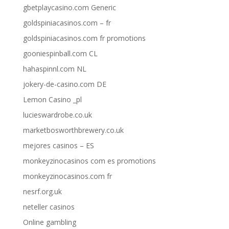
gbetplaycasino.com Generic
goldspiniacasinos.com – fr
goldspiniacasinos.com fr promotions
gooniespinball.com CL
hahaspinnl.com NL
jokery-de-casino.com DE
Lemon Casino _pl
lucieswardrobe.co.uk
marketbosworthbrewery.co.uk
mejores casinos – ES
monkeyzinocasinos com es promotions
monkeyzinocasinos.com fr
nesrf.org.uk
neteller casinos
Online gambling