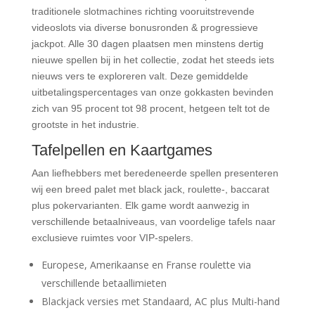
traditionele slotmachines richting vooruitstrevende
videoslots via diverse bonusronden & progressieve
jackpot. Alle 30 dagen plaatsen men minstens dertig
nieuwe spellen bij in het collectie, zodat het steeds iets
nieuws vers te exploreren valt. Deze gemiddelde
uitbetalingspercentages van onze gokkasten bevinden
zich van 95 procent tot 98 procent, hetgeen telt tot de
grootste in het industrie.
Tafelpellen en Kaartgames
Aan liefhebbers met beredeneerde spellen presenteren
wij een breed palet met black jack, roulette-, baccarat
plus pokervarianten. Elk game wordt aanwezig in
verschillende betaalniveaus, van voordelige tafels naar
exclusieve ruimtes voor VIP-spelers.
Europese, Amerikaanse en Franse roulette via
verschillende betaallimieten
Blackjack versies met Standaard, AC plus Multi-hand