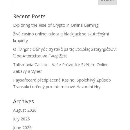
Recent Posts
Exploring the Rise of Crypto in Online Gaming
Živé casino online: ruleta a blackjack se skutečnými
krupiéry
Ο Πλήρης Οδηγός σχετικά με τις Εταιρίες Στοιχημάτων:
Όσα Απαιτείται να Γνωρίζετε
Talismania Casino – Vaše Průvodce Světem Online
Zábavy a Výher
Paysafecard předplacená Kasino: Spolehlivý Způsob
Transakcí určený pro Internetové Hazardní Hry
Archives
August 2026
July 2026
June 2026