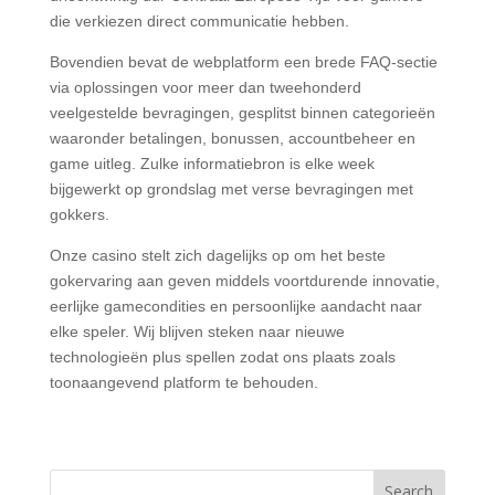
die verkiezen direct communicatie hebben.
Bovendien bevat de webplatform een brede FAQ-sectie
via oplossingen voor meer dan tweehonderd
veelgestelde bevragingen, gesplitst binnen categorieën
waaronder betalingen, bonussen, accountbeheer en
game uitleg. Zulke informatiebron is elke week
bijgewerkt op grondslag met verse bevragingen met
gokkers.
Onze casino stelt zich dagelijks op om het beste
gokervaring aan geven middels voortdurende innovatie,
eerlijke gamecondities en persoonlijke aandacht naar
elke speler. Wij blijven steken naar nieuwe
technologieën plus spellen zodat ons plaats zoals
toonaangevend platform te behouden.