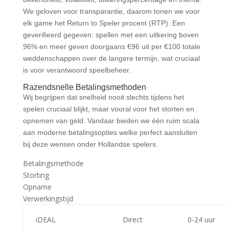
We geloven voor transparantie, daarom tonen we voor
elk game het Return to Speler procent (RTP). Een
geverifieerd gegeven: spellen met een uitkering boven
96% en meer geven doorgaans €96 uit per €100 totale
weddenschappen over de langere termijn, wat cruciaal
is voor verantwoord speelbeheer.
Razendsnelle Betalingsmethoden
Wij begrijpen dat snelheid nooit slechts tijdens het
spelen cruciaal blijkt, maar vooral voor het storten en
opnemen van geld. Vandaar bieden we één ruim scala
aan moderne betalingsopties welke perfect aansluiten
bij deze wensen onder Hollandse spelers.
Betalingsmethode
Storting
Opname
Verwerkingstijd
iDEAL
Direct
0-24 uur