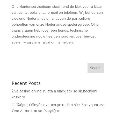
Ons klantenserviceteam staat rond de klok voor u klaar
via rechtstreeks chat, e-mail en telefoon. Wij beheersen
vloeiend Nederlands en snappen de particuliere
behoeften van onze Nederlandse spelersgroep. Of je
thans vragen hebt over één bonus, technische
ondersteuning nodig heeft en raad wilt over bewust
spelen – wij zijn er altijd om te helpen.
Recent Posts
Živé casino online: ruleta a blackjack se skutečnými
krupiéry
Ο Πλήρης Οδηγός σχετικά με τις Εταιρίες Στοιχημάτων:
Όσα Απαιτείται να Γνωρίζετε