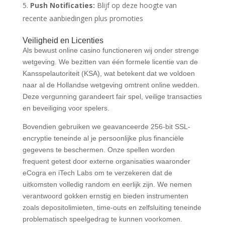
Push Notificaties:
Blijf op deze hoogte van
recente aanbiedingen plus promoties
Veiligheid en Licenties
Als bewust online casino functioneren wij onder strenge
wetgeving. We bezitten van één formele licentie van de
Kansspelautoriteit (KSA), wat betekent dat we voldoen
naar al de Hollandse wetgeving omtrent online wedden.
Deze vergunning garandeert fair spel, veilige transacties
en beveiliging voor spelers.
Bovendien gebruiken we geavanceerde 256-bit SSL-
encryptie teneinde al je persoonlijke plus financiële
gegevens te beschermen. Onze spellen worden
frequent getest door externe organisaties waaronder
eCogra en iTech Labs om te verzekeren dat de
uitkomsten volledig random en eerlijk zijn. We nemen
verantwoord gokken ernstig en bieden instrumenten
zoals depositolimieten, time-outs en zelfsluiting teneinde
problematisch speelgedrag te kunnen voorkomen.