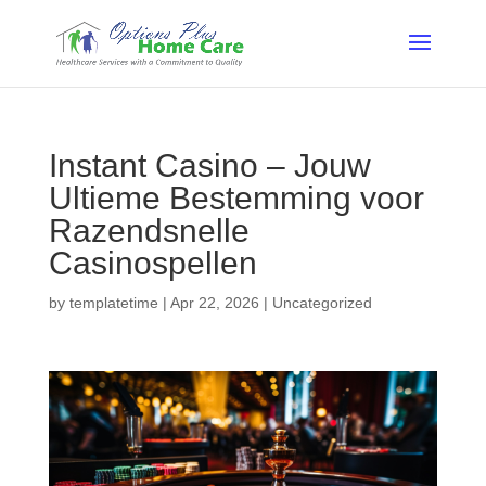
Instant Casino – Jouw
Ultieme Bestemming voor
Razendsnelle
Casinospellen
by
templatetime
|
Apr 22, 2026
|
Uncategorized