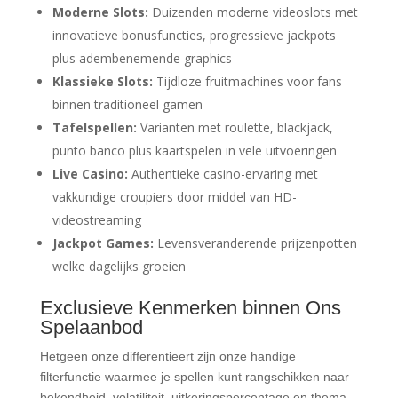
Moderne Slots:
Duizenden moderne videoslots met
innovatieve bonusfuncties, progressieve jackpots
plus adembenemende graphics
Klassieke Slots:
Tijdloze fruitmachines voor fans
binnen traditioneel gamen
Tafelspellen:
Varianten met roulette, blackjack,
punto banco plus kaartspelen in vele uitvoeringen
Live Casino:
Authentieke casino-ervaring met
vakkundige croupiers door middel van HD-
videostreaming
Jackpot Games:
Levensveranderende prijzenpotten
welke dagelijks groeien
Exclusieve Kenmerken binnen Ons
Spelaanbod
Hetgeen onze differentieert zijn onze handige
filterfunctie waarmee je spellen kunt rangschikken naar
bekendheid, volatiliteit, uitkeringspercentage en thema.