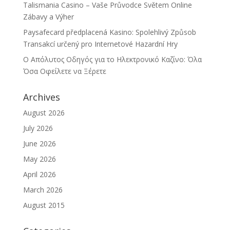
Talismania Casino – Vaše Průvodce Světem Online
Zábavy a Výher
Paysafecard předplacená Kasino: Spolehlivý Způsob
Transakcí určený pro Internetové Hazardní Hry
Ο Απόλυτος Οδηγός για το Ηλεκτρονικό Καζίνο: Όλα
Όσα Οφείλετε να Ξέρετε
Archives
August 2026
July 2026
June 2026
May 2026
April 2026
March 2026
August 2015